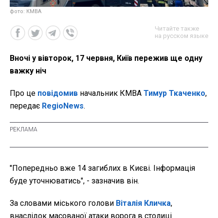
фото: КМВА
Читайте также
на русском языке
Вночі у вівторок, 17 червня, Київ пережив ще одну
важку ніч
Про це
повідомив
начальник КМВА
Тимур Ткаченко
,
передає
RegioNews
.
"Попередньо вже 14 загиблих в Києві. Інформація
буде уточнюватись", - зазначив він.
За словами міського голови
Віталія Кличка
,
внаслідок масованої атаки ворога в столиці