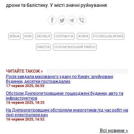
дрони та балістику. У місті значні руйнування.
ВІЙНА
КИЇВ
ЗАГИБЛІ
ОКУПАНТИ
АТАКА
РОСІЙСЬКА АРМІЯ
РАКЕТА
СОЛОМ'ЯНСЬКИЙ РАЙОН
ЧИТАЙТЕ ТАКОЖ »
Росія завдала масованого удару по Києву: зруйновані
будинки, десятки постраждалих
17 червня 2025, 06:55
Обстріли Дніпропетровщини: пошкоджені будинки, авто та
інфраструктура
16 червня 2025, 18:33
На Дніпропетровщині обстріляли енергетиків під час робіт на
лінії електропередач
16 червня 2025, 16:52
Всі новини »