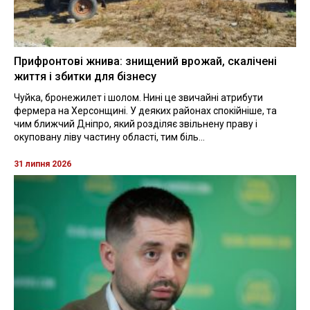
Прифронтові жнива: знищений врожай, скалічені
життя і збитки для бізнесу
Чуйка, бронежилет і шолом. Нині це звичайні атрибути
фермера на Херсонщині. У деяких районах спокійніше, та
чим ближчий Дніпро, який розділяє звільнену праву і
окуповану ліву частину області, тим біль...
31 липня 2026