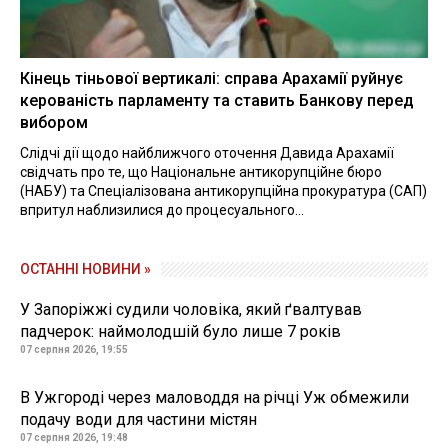
Кінець тіньової вертикалі: справа Арахамії руйнує
керованість парламенту та ставить Банкову перед
вибором
Слідчі дії щодо найближчого оточення Давида Арахамії
свідчать про те, що Національне антикорупційне бюро
(НАБУ) та Спеціалізована антикорупційна прокуратура (САП)
впритул наблизилися до процесуального...
ОСТАННІ НОВИНИ »
У Запоріжжі судили чоловіка, який ґвалтував
падчерок: наймолодшій було лише 7 років
07 серпня 2026, 19:55
В Ужгороді через маловоддя на річці Уж обмежили
подачу води для частини містян
07 серпня 2026, 19:48