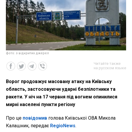
фото: з відкритих джерел
Читайте также
на русском языке
Ворог продовжує масовану атаку на Київську
область, застосовуючи ударні безпілотники та
ракети. У ніч на 17 червня під вогнем опинилися
мирні населені пункти регіону
Про це
повідомив
голова Київської ОВА Микола
Калашник, передає
RegioNews
.