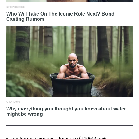
особового складу ‒ близько (+1060) осіб,