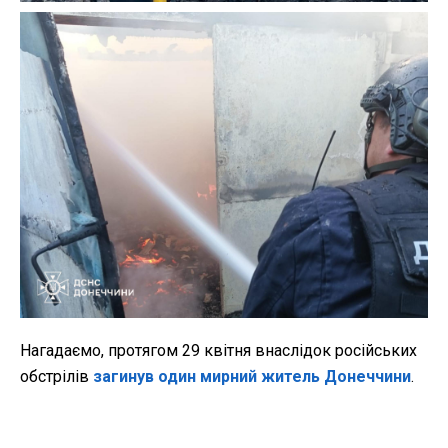
Нагадаємо, протягом 29 квітня внаслідок російських
обстрілів
загинув один мирний житель Донеччини
.
Ще шестеро мешканців області отримали поранення
внаслідок ворожих атак.