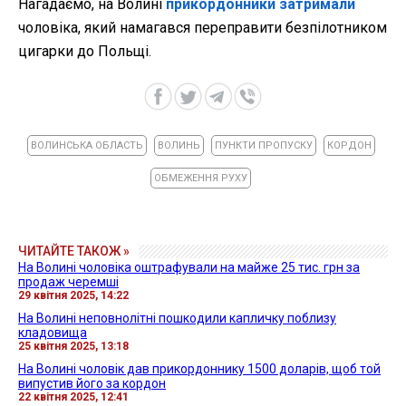
Нагадаємо, на Волині
прикордонники затримали
чоловіка, який намагався переправити безпілотником
цигарки до Польщі.
ВОЛИНСЬКА ОБЛАСТЬ
ВОЛИНЬ
ПУНКТИ ПРОПУСКУ
КОРДОН
ОБМЕЖЕННЯ РУХУ
ЧИТАЙТЕ ТАКОЖ »
На Волині чоловіка оштрафували на майже 25 тис. грн за
продаж черемші
29 квітня 2025, 14:22
На Волині неповнолітні пошкодили капличку поблизу
кладовища
25 квітня 2025, 13:18
На Волині чоловік дав прикордоннику 1500 доларів, щоб той
випустив його за кордон
22 квітня 2025, 12:41