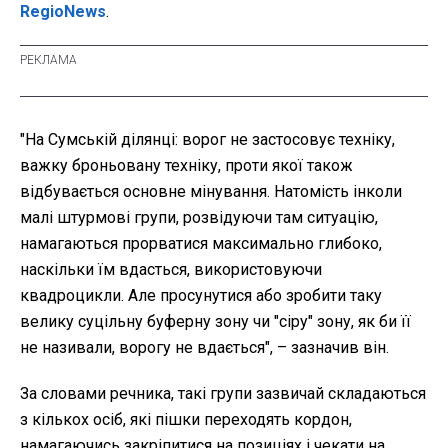
RegioNews
.
"На Сумській ділянці: ворог не застосовує техніку,
важку броньовану техніку, проти якої також
відбувається основне мінування. Натомість інколи
малі штурмові групи, розвідуючи там ситуацію,
намагаються прорватися максимально глибоко,
наскільки їм вдасться, використовуючи
квадроцикли. Але просунутися або зробити таку
велику суцільну буферну зону чи "сіру" зону, як би її
не називали, ворогу не вдається", – зазначив він.
За словами речника, такі групи зазвичай складаються
з кількох осіб, які пішки переходять кордон,
намагаючись закріпитися на позиціях і чекати на