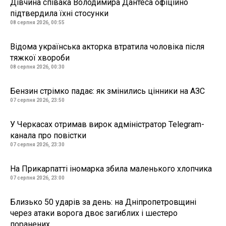
Дівчина співака Володимира Дантеса офіційно
підтвердила їхні стосунки
08 серпня 2026, 00:55
Відома українська акторка втратила чоловіка після
тяжкої хвороби
08 серпня 2026, 00:30
Бензин стрімко падає: як змінились цінники на АЗС
07 серпня 2026, 23:50
У Черкасах отримав вирок адміністратор Telegram-
канала про повістки
07 серпня 2026, 23:30
На Прикарпатті іномарка збила маленького хлопчика
07 серпня 2026, 23:00
Близько 50 ударів за день: на Дніпропетровщині
через атаки ворога двоє загиблих і шестеро
поранених