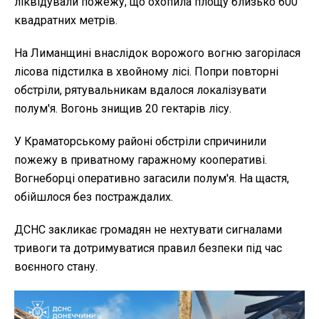
ліквідували пожежу, що охопила площу близько 600
квадратних метрів.
На Лиманщині внаслідок ворожого вогню загорілася
лісова підстилка в хвойному лісі. Попри повторні
обстріли, рятувальникам вдалося локалізувати
полум'я. Вогонь знищив 20 гектарів лісу.
У Краматорському районі обстріли спричинили
пожежу в приватному гаражному кооперативі.
Вогнеборці оперативно загасили полум'я. На щастя,
обійшлося без постраждалих.
ДСНС закликає громадян не нехтувати сигналами
тривоги та дотримуватися правил безпеки під час
воєнного стану.