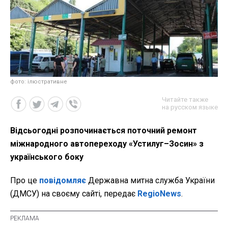
фото: ілюстративне
Читайте также
на русском языке
Відсьогодні розпочинається поточний ремонт
міжнародного автопереходу «Устилуг–Зосин» з
українського боку
Про це
повідомляє
Державна митна служба України
(ДМСУ) на своєму сайті, передає
RegioNews
.