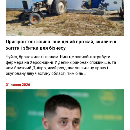
Прифронтові жнива: знищений врожай, скалічені
життя і збитки для бізнесу
Чуйка, бронежилет і шолом. Нині це звичайні атрибути
фермера на Херсонщині. У деяких районах спокійніше, та
чим ближчий Дніпро, який розділяє звільнену праву і
окуповану ліву частину області, тим біль...
31 липня 2026