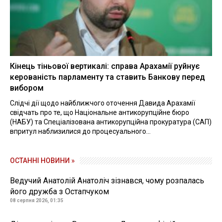
Кінець тіньової вертикалі: справа Арахамії руйнує
керованість парламенту та ставить Банкову перед
вибором
Слідчі дії щодо найближчого оточення Давида Арахамії
свідчать про те, що Національне антикорупційне бюро
(НАБУ) та Спеціалізована антикорупційна прокуратура (САП)
впритул наблизилися до процесуального...
ОСТАННІ НОВИНИ »
Ведучий Анатолій Анатоліч зізнався, чому розпалась
його дружба з Остапчуком
08 серпня 2026, 01:35