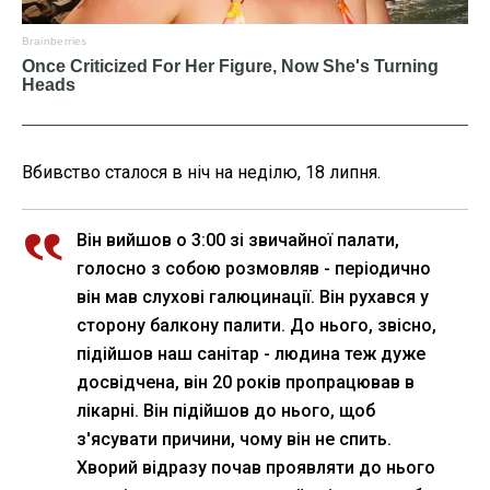
Вбивство сталося в ніч на неділю, 18 липня.
Він вийшов о 3:00 зі звичайної палати,
голосно з собою розмовляв - періодично
він мав слухові галюцинації. Він рухався у
сторону балкону палити. До нього, звісно,
підійшов наш санітар - людина теж дуже
досвідчена, він 20 років пропрацював в
лікарні. Він підійшов до нього, щоб
з'ясувати причини, чому він не спить.
Хворий відразу почав проявляти до нього