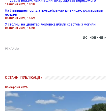
11 ударів ножем: на Київщині лікар зарізав перехожого
14 липня 2021, 10:10
На Львівщині поряд з поліцейською дільницею розстріляли
людину
06 липня 2021, 15:59
У столиці на цвинтарі чоловіка вбили хрестом з могили
05 липня 2021, 16:20
Всі новини »
ОСТАННІ ПУБЛІКАЦІЇ »
06 серпня 2026