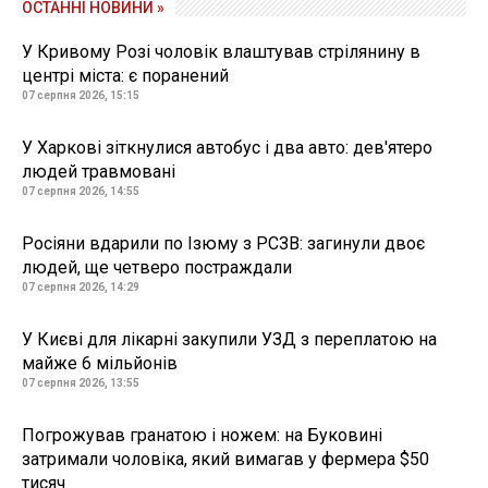
ОСТАННІ НОВИНИ »
У Кривому Розі чоловік влаштував стрілянину в
центрі міста: є поранений
07 серпня 2026, 15:15
У Харкові зіткнулися автобус і два авто: дев'ятеро
людей травмовані
07 серпня 2026, 14:55
Росіяни вдарили по Ізюму з РСЗВ: загинули двоє
людей, ще четверо постраждали
07 серпня 2026, 14:29
У Києві для лікарні закупили УЗД з переплатою на
майже 6 мільйонів
07 серпня 2026, 13:55
Погрожував гранатою і ножем: на Буковині
затримали чоловіка, який вимагав у фермера $50
тисяч