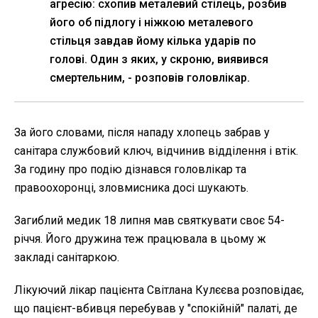
агресію: схопив металевий стілець, розбив
його об підлогу і ніжкою металевого
стільця завдав йому кілька ударів по
голові. Один з яких, у скроню, виявився
смертельним, - розповів головлікар.
За його словами, після нападу хлопець забрав у
санітара службовий ключ, відчинив відділення і втік.
За годину про подію дізнався головлікар та
правоохоронці, зловмисника досі шукають.
Загиблий медик 18 липня мав святкувати своє 54-
річчя. Його дружина теж працювала в цьому ж
закладі санітаркою.
Лікуючий лікар пацієнта Світлана Кулєєва розповідає,
що пацієнт-вбивця перебував у "спокійній" палаті, де