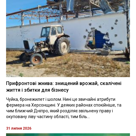
Прифронтові жнива: знищений врожай, скалічені
життя і збитки для бізнесу
Чуйка, бронежилет і шолом. Нині це звичайні атрибути
фермера на Херсонщині. У деяких районах спокійніше, та
чим ближчий Дніпро, який розділяє звільнену праву і
окуповану ліву частину області, тим біль...
31 липня 2026