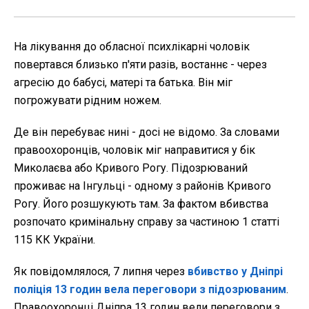
На лікування до обласної психлікарні чоловік
повертався близько п'яти разів, востаннє - через
агресію до бабусі, матері та батька. Він міг
погрожувати рідним ножем.
Де він перебуває нині - досі не відомо. За словами
правоохоронців, чоловік міг направитися у бік
Миколаєва або Кривого Рогу. Підозрюваний
проживає на Інгульці - одному з районів Кривого
Рогу. Його розшукують там. За фактом вбивства
розпочато кримінальну справу за частиною 1 статті
115 КК України.
Як повідомлялося, 7 липня через
вбивство у Дніпрі
поліція 13 годин вела переговори з підозрюваним
.
Правоохоронці Дніпра 13 годин вели переговори з