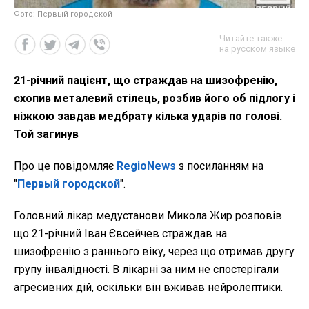
Фото: Первый городской
Читайте также
на русском языке
21-річний пацієнт, що страждав на шизофренію,
схопив металевий стілець, розбив його об підлогу і
ніжкою завдав медбрату кілька ударів по голові.
Той загинув
Про це повідомляє
RegioNews
з посиланням на
"
Первый городской
".
Головний лікар медустанови Микола Жир розповів
що 21-річний Іван Євсейчев страждав на
шизофренію з раннього віку, через що отримав другу
групу інвалідності. В лікарні за ним не спостерігали
агресивних дій, оскільки він вживав нейролептики.