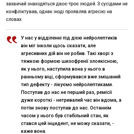
зазвичай знаходяться двоє-троє людей. З сусідами не
конфліктував, однак іноді проявляв агресію на
словах.
У нас у відділенні під дією нейролептиків
він міг інколи щось сказати, але
агресивних дій він не робив. Такі хворі з
тяжкою формою шизофренії злоякісною,
як у нього, наступила вона у нього в
ранньому віці, сформувався вже змішаний
тип дефекту - лікуємо нейролептиками.
Поступав до нас не перший раз, ремісії
дуже короткі - нетривалий час він вдома, а
потім знову поступав до нас. Останнім
часом у нього був стабільний стан, як
стався цей інцидент, не можу сказати, -
каже вона.