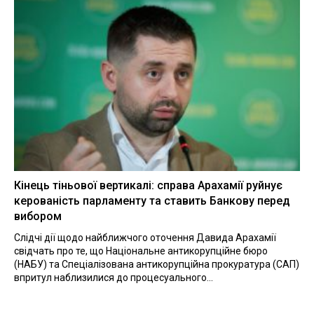
Кінець тіньової вертикалі: справа Арахамії руйнує
керованість парламенту та ставить Банкову перед
вибором
Слідчі дії щодо найближчого оточення Давида Арахамії
свідчать про те, що Національне антикорупційне бюро
(НАБУ) та Спеціалізована антикорупційна прокуратура (САП)
впритул наблизилися до процесуального...