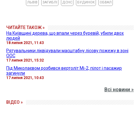
ЛЬВІВ
ЗАГИБЛІ
ДСНС
БУДИНОК
ОБВАЛ
ЧИТАЙТЕ ТАКОЖ »
На Київщині дерева, що впали через буревій, убили двох
людей
18 липня 2021, 11:43
Рятувальники ліквідували масштабну лісову пожежу в зоні
ООС
17 липня 2021, 15:32
Під Миколаєвом розбився вертоліт Мі-2, пілот і пасажир
загинули
17 липня 2021, 10:43
Всі новини »
ВІДЕО »
27 квітня 2026