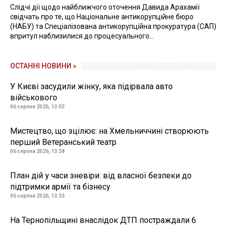
Слідчі дії щодо найближчого оточення Давида Арахамії
свідчать про те, що Національне антикорупційне бюро
(НАБУ) та Спеціалізована антикорупційна прокуратура (САП)
впритул наблизилися до процесуального...
ОСТАННІ НОВИНИ »
У Києві засудили жінку, яка підірвала авто
військового
06 серпня 2026, 13:55
Мистецтво, що зцілює: на Хмельниччині створюють
перший Ветеранський театр
06 серпня 2026, 13:38
План дій у часи зневіри: від власної безпеки до
підтримки армії та бізнесу
06 серпня 2026, 13:33
На Тернопільщині внаслідок ДТП постраждали 6