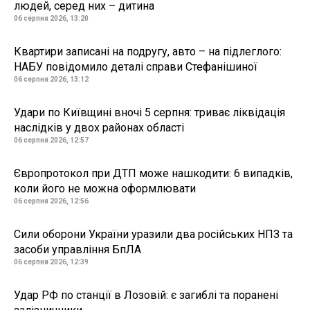
людей, серед них – дитина
06 серпня 2026, 13:20
Квартири записані на подругу, авто – на підлеглого:
НАБУ повідомило деталі справи Стефанішиної
06 серпня 2026, 13:12
Удари по Київщині вночі 5 серпня: триває ліквідація
наслідків у двох районах області
06 серпня 2026, 12:57
Європротокол при ДТП може нашкодити: 6 випадків,
коли його не можна оформлювати
06 серпня 2026, 12:56
Сили оборони України уразили два російських НПЗ та
засоби управління БпЛА
06 серпня 2026, 12:39
Удар РФ по станції в Лозовій: є загиблі та поранені