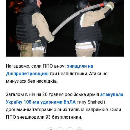
Нагадаємо, сили ППО вночі
знищили на
Дніпропетровщині
три безпілотники. Атака не
минулася без наслідків.
Загалом в ніч на 20 травня російська армія
атакувала
Україну 108-ма ударними БпЛА
типу Shahed і
дронами-імітаторами різних типів із напрямків. Сили
ППО знешкодили 93 безпілотники.