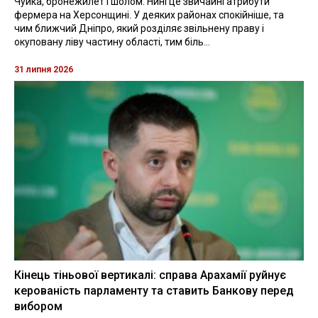
Чуйка, бронежилет і шолом. Нині це звичайні атрибути
фермера на Херсонщині. У деяких районах спокійніше, та
чим ближчий Дніпро, який розділяє звільнену праву і
окуповану ліву частину області, тим біль...
31 липня 2026
Кінець тіньової вертикалі: справа Арахамії руйнує
керованість парламенту та ставить Банкову перед
вибором