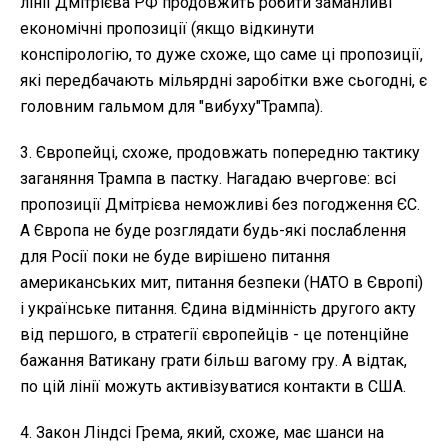
лінії Дмітрієва РФ продовжить робити заманливі
економічні пропозиції (якщо відкинути
конспірологію, то дуже схоже, що саме ці пропозиції,
які передбачають мільярдні заробітки вже сьогодні, є
головним гальмом для "вибуху"Трампа).
3. Європейці, схоже, продовжать попередню тактику
заганяння Трампа в пастку. Нагадаю вчергове: всі
пропозиції Дмітрієва неможливі без погодження ЄС.
А Європа не буде розглядати будь-які послаблення
для Росії поки не буде вирішено питання
американських мит, питання безпеки (НАТО в Європі)
і українське питання. Єдина відмінність другого акту
від першого, в стратегії європейців - це потенційне
бажання Ватикану грати більш вагому гру. А відтак,
по цій лінії можуть активізуватися контакти в США.
4. Закон Ліндсі Грема, який, схоже, має шанси на