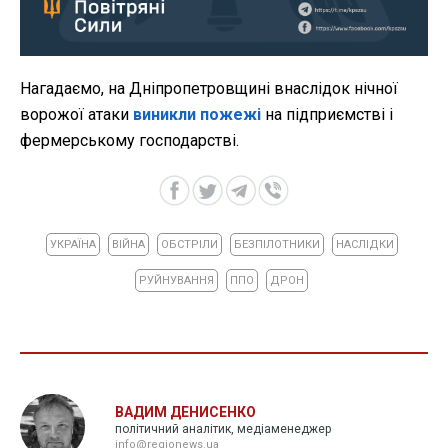
Нагадаємо, на Дніпропетровщині внаслідок нічної
ворожої атаки
виникли пожежі
на підприємстві і
фермерському господарстві.
УКРАЇНА
ВІЙНА
ОБСТРІЛИ
БЕЗПІЛОТНИКИ
НАСЛІДКИ
РУЙНУВАННЯ
ППО
ДРОН
ВАДИМ ДЕНИСЕНКО
політичний аналітик, медіаменеджер
info@regionews.ua