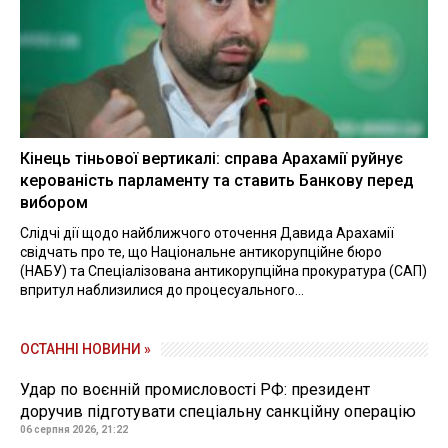
Кінець тіньової вертикалі: справа Арахамії руйнує
керованість парламенту та ставить Банкову перед
вибором
Слідчі дії щодо найближчого оточення Давида Арахамії
свідчать про те, що Національне антикорупційне бюро
(НАБУ) та Спеціалізована антикорупційна прокуратура (САП)
впритул наблизилися до процесуального...
ОСТАННІ НОВИНИ »
Удар по воєнній промисловості РФ: президент
доручив підготувати спеціальну санкційну операцію
06 серпня 2026, 21:22