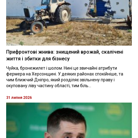
Прифронтові жнива: знищений врожай, скалічені
життя і збитки для бізнесу
Чуйка, бронежилет і шолом. Нині це звичайні атрибути
фермера на Херсонщині. У деяких районах спокійніше, та
чим ближчий Дніпро, який розділяє звільнену праву і
окуповану ліву частину області, тим біль...
31 липня 2026