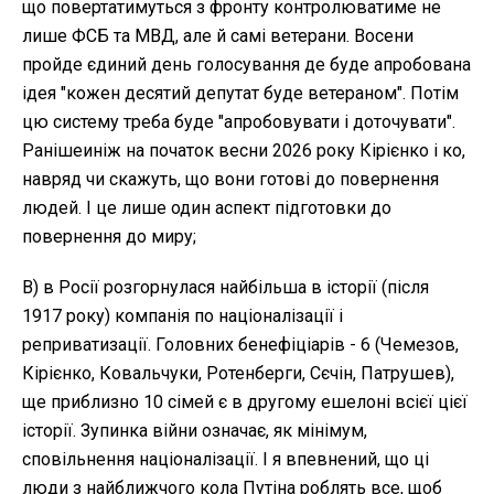
що повертатимуться з фронту контролюватиме не
лише ФСБ та МВД, але й самі ветерани. Восени
пройде єдиний день голосування де буде апробована
ідея "кожен десятий депутат буде ветераном". Потім
цю систему треба буде "апробовувати і доточувати".
Ранішеиніж на початок весни 2026 року Кірієнко і ко,
навряд чи скажуть, що вони готові до повернення
людей. І це лише один аспект підготовки до
повернення до миру;
В) в Росії розгорнулася найбільша в історії (після
1917 року) компанія по націоналізації і
реприватизації. Головних бенефіціарів - 6 (Чемезов,
Кірієнко, Ковальчуки, Ротенберги, Сєчін, Патрушев),
ще приблизно 10 сімей є в другому ешелоні всієї цієї
історії. Зупинка війни означає, як мінімум,
сповільнення націоналізації. І я впевнений, що ці
люди з найближчого кола Путіна роблять все, щоб