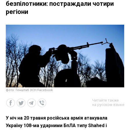
безпілотники: постраждали чотири
регіони
фото: Генштаб ЗСУ/Facebook
Читайте также
на русском языке
У ніч на 20 травня російська армія атакувала
Україну 108-ма ударними БпЛА типу Shahed і