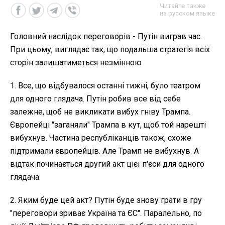
Читайте также
на русском языке
Головний наслідок переговорів - Путін виграв час.
При цьому, виглядає так, що подальша стратегія всіх
сторін залишатиметься незмінною
1. Все, що відбувалося останні тижні, було театром
для одного глядача. Путін робив все від себе
залежне, щоб не викликати вибух гніву Трампа.
Європейці "заганяли" Трампа в кут, щоб той нарешті
вибухнув. Частина республіканців також, схоже
підтримали європейців. Але Трамп не вибухнув. А
відтак починається другий акт цієї п'єси для одного
глядача.
2. Яким буде цей акт? Путін буде знову грати в гру
"переговори зриває Україна та ЄС". Паралельно, по