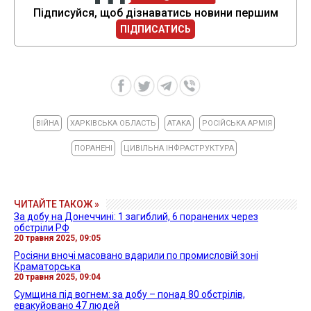
Підписуйся, щоб дізнаватись новини першим
ПІДПИСАТИСЬ
ВІЙНА
ХАРКІВСЬКА ОБЛАСТЬ
АТАКА
РОСІЙСЬКА АРМІЯ
ПОРАНЕНІ
ЦИВІЛЬНА ІНФРАСТРУКТУРА
ЧИТАЙТЕ ТАКОЖ »
За добу на Донеччині: 1 загиблий, 6 поранених через
обстріли РФ
20 травня 2025, 09:05
Росіяни вночі масовано вдарили по промисловій зоні
Краматорська
20 травня 2025, 09:04
Сумщина під вогнем: за добу – понад 80 обстрілів,
евакуйовано 47 людей