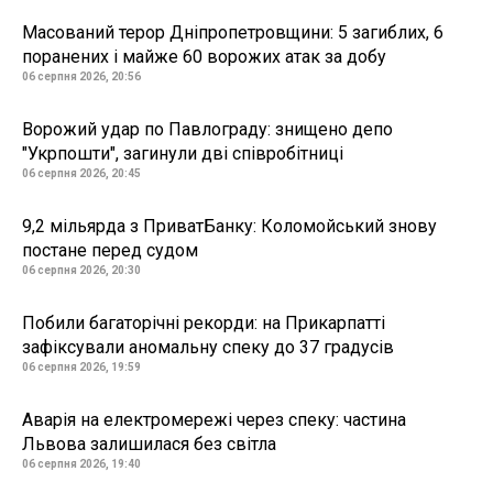
Масований терор Дніпропетровщини: 5 загиблих, 6
поранених і майже 60 ворожих атак за добу
06 серпня 2026, 20:56
Ворожий удар по Павлограду: знищено депо
"Укрпошти", загинули дві співробітниці
06 серпня 2026, 20:45
9,2 мільярда з ПриватБанку: Коломойський знову
постане перед судом
06 серпня 2026, 20:30
Побили багаторічні рекорди: на Прикарпатті
зафіксували аномальну спеку до 37 градусів
06 серпня 2026, 19:59
Аварія на електромережі через спеку: частина
Львова залишилася без світла
06 серпня 2026, 19:40