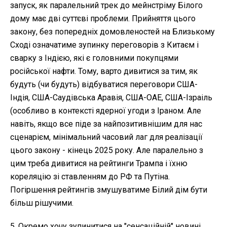
запуск, як паралельний трек до мейнстріму Білого
дому має дві суттєві проблеми. Прийняття цього
закону, без попередніх домовленостей на Близькому
Сході означатиме зупинку переговорів з Китаєм і
сварку з Індією, які є головними покупцями
російської нафти. Тому, варто дивитися за тим, як
будуть (чи будуть) відбуватися переговори США-
Індія, США-Саудівська Аравія, США-ОАЕ, США-Ізраіль
(особливо в контексті ядерної угоди з Іраном. Але
навіть, якщо все піде за найпозитивнішим для нас
сценарієм, мінімальний часовий лаг для реалізації
цього закону - кінець 2025 року. Але паралельно з
цим треба дивитися на рейтинги Трампа і їхню
кореляцію зі ставленням до РФ та Путіна.
Погіршення рейтингів змушуватиме Білий дім бути
більш рішучими.
5. Окремо хочу зупинитися на "сенсаційній" новині