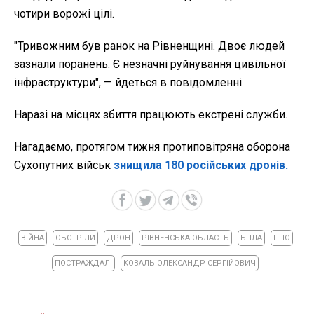
чотири ворожі цілі.
"
Тривожним був ранок на Рівненщині. Двоє людей
зазнали поранень. Є незначні руйнування цивільної
інфраструктури", — йдеться в повідомленні.
Наразі на місцях збиття працюють екстрені служби.
Нагадаємо, протягом тижня протиповітряна оборона
Сухопутних військ
знищила 180 російських дронів.
ВІЙНА
ОБСТРІЛИ
ДРОН
РІВНЕНСЬКА ОБЛАСТЬ
БПЛА
ППО
ПОСТРАЖДАЛІ
КОВАЛЬ ОЛЕКСАНДР СЕРГІЙОВИЧ