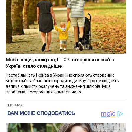
Мобілізація, каліцтва, ПТСР: створювати сім'ї в
Україні стало складніше
Нестабільність і криза в Україні не сприяють створенню
міцної сім'ї та бажанню народити дитину. Про це свідчить
велика кількість розлучень та зниження шлюбів. Інша
проблема – скорочення кількості чоло...