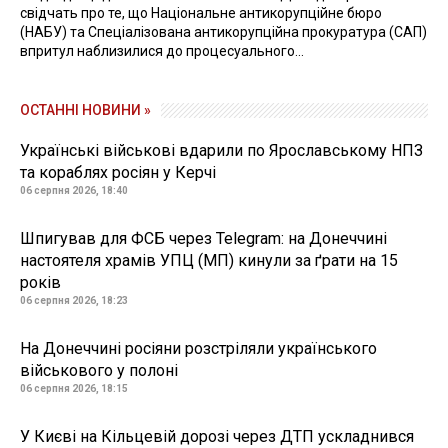
свідчать про те, що Національне антикорупційне бюро
(НАБУ) та Спеціалізована антикорупційна прокуратура (САП)
впритул наблизилися до процесуального...
ОСТАННІ НОВИНИ »
Українські військові вдарили по Ярославському НПЗ
та кораблях росіян у Керчі
06 серпня 2026, 18:40
Шпигував для ФСБ через Telegram: на Донеччині
настоятеля храмів УПЦ (МП) кинули за ґрати на 15
років
06 серпня 2026, 18:23
На Донеччині росіяни розстріляли українського
військового у полоні
06 серпня 2026, 18:15
У Києві на Кільцевій дорозі через ДТП ускладнився