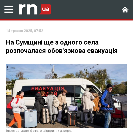
14 травня 2025, 07:52
На Сумщині ще з одного села
розпочалася обов'язкова евакуація
ілюстративне фото: з відкритих джерел