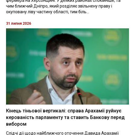
фермера на Херсонщині. У деяких районах спокійніше, та
чим ближчий Дніпро, який розділяє звільнену праву і
окуповану ліву частину області, тим біль...
31 липня 2026
Кінець тіньової вертикалі: справа Арахамії руйнує
керованість парламенту та ставить Банкову перед
вибором
Слідчі дії щодо найближчого оточення Давида Арахамії