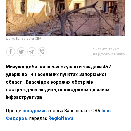
фото: Запорізька ОВА
Читайте также
на русском языке
Минулої доби російські окупанти завдали 457
ударів по 14 населених пунктах Запорізької
області. Внаслідок ворожих обстрілів
постраждала людина, пошкоджена цивільна
інфраструктура
Про це
повідомив
голова Запорізької ОВА
Іван
Федоров
, передає
RegioNews
.