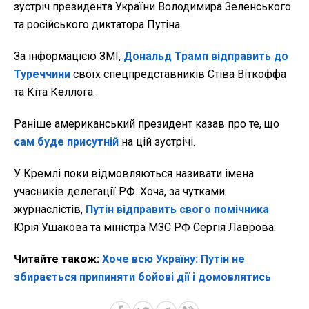
зустріч президента України Володимира Зеленського
та російського диктатора Путіна.
За інформацією ЗМІ,
Дональд Трамп відправить до
Туреччини
своїх спецпредставників Стіва Віткоффа
та Кіта Келлога.
Раніше американський президент казав про те, що
сам буде присутній
на цій зустрічі.
У Кремлі поки відмовляються називати імена
учасників делегації РФ. Хоча, за чутками
журнаслістів,
Путін відправить свого помічника
Юрія Ушакова та міністра МЗС РФ Сергія Лаврова.
Читайте також:
Хоче всю Україну: Путін не
збирається припиняти бойові дії і домовлятись