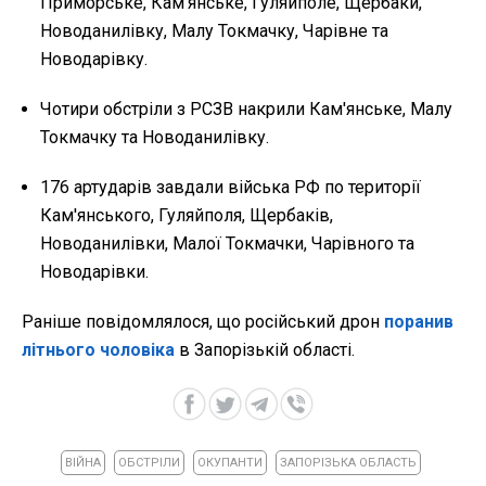
Приморське, Кам'янське, Гуляйполе, Щербаки,
Новоданилівку, Малу Токмачку, Чарівне та
Новодарівку.
Чотири обстріли з РСЗВ накрили Кам'янське, Малу
Токмачку та Новоданилівку.
176 артударів завдали війська РФ по території
Кам'янського, Гуляйполя, Щербаків,
Новоданилівки, Малої Токмачки, Чарівного та
Новодарівки.
Раніше повідомлялося, що російський дрон
поранив
літнього чоловіка
в Запорізькій області.
ВІЙНА
ОБСТРІЛИ
ОКУПАНТИ
ЗАПОРІЗЬКА ОБЛАСТЬ