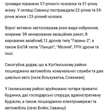
громади поранено 57-річного чоловіка та 51-річну
жінку. У селищі Савинці постраждали 22-річна та 39-
річна жінки і 23-річний чоловік.
Ворог активно застосовував різні види озброєння,
зокрема: 38 некерованих авіаційних ракет, 8
керованих авіабомб,12 дронів типу "Герань-2", а
також БпЛА типів "Ланцет", "Молнія", FPV-дрони та
інші.
Синэгубов додав, що в Куп'янському районі
пошкоджено автомобіль комунальної служби та два
цивільні авто (села Вільхуватка, Слизневе).
У Ізюмському районі зруйновано чотири приватні
будинки, дві господарські споруди, адміністративну
будівлю, а також пошкоджено електромережі та
автомобіль (село Бойні, Савинці).