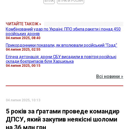
БПЛА
ВТРАТИ РОСІЯН
ЧИТАЙТЕ ТАКОЖ »
Комбінований удар по Україні: ППО збила ракети і понад 450
російських дронів
04 липня 2025, 08:40
Прикордонники показали, як вполювали російський "Град"
04 липня 2025, 02:55
Епічна детонація: дрони СБУ висадили в повітря російські
склади боєприпасів біля Харцизька
04 липня 2025, 00:15
Всі новини »
04 липня 2025, 10:13
5 років за ґратами проведе командир
ДПСУ, який закупив неякісні шоломи
на 36 млн грн