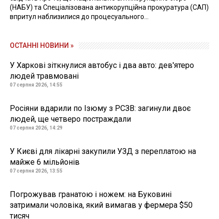
(НАБУ) та Спеціалізована антикорупційна прокуратура (САП)
впритул наблизилися до процесуального...
ОСТАННІ НОВИНИ »
У Харкові зіткнулися автобус і два авто: дев'ятеро
людей травмовані
07 серпня 2026, 14:55
Росіяни вдарили по Ізюму з РСЗВ: загинули двоє
людей, ще четверо постраждали
07 серпня 2026, 14:29
У Києві для лікарні закупили УЗД з переплатою на
майже 6 мільйонів
07 серпня 2026, 13:55
Погрожував гранатою і ножем: на Буковині
затримали чоловіка, який вимагав у фермера $50
тисяч