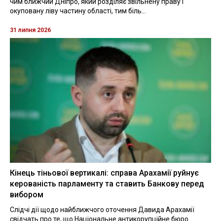
чим ближчий Дніпро, який розділяє звільнену праву і
окуповану ліву частину області, тим біль...
31 липня 2026
Кінець тіньової вертикалі: справа Арахамії руйнує
керованість парламенту та ставить Банкову перед
вибором
Слідчі дії щодо найближчого оточення Давида Арахамії
свідчать про те, що Національне антикорупційне бюро