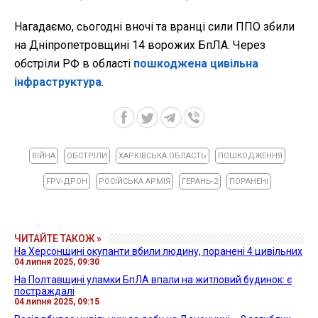
Нагадаємо, сьогодні вночі та вранці сили ППО збили
на Дніпропетровщині 14 ворожих БпЛА. Через
обстріли РФ в області
пошкоджена цивільна
інфраструктура
.
ВІЙНА
ОБСТРІЛИ
ХАРКІВСЬКА ОБЛАСТЬ
ПОШКОДЖЕННЯ
FPV-ДРОН
РОСІЙСЬКА АРМІЯ
ГЕРАНЬ-2
ПОРАНЕНІ
ЧИТАЙТЕ ТАКОЖ »
На Херсонщині окупанти вбили людину, поранені 4 цивільних
04 липня 2025, 09:30
На Полтавщині уламки БпЛА впали на житловий будинок: є
постраждалі
04 липня 2025, 09:15