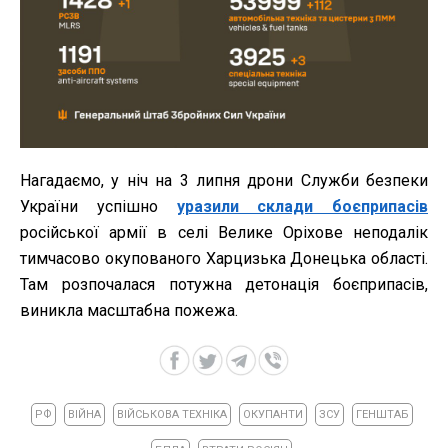
Нагадаємо, у ніч на 3 липня дрони Служби безпеки
України успішно
уразили склади боєприпасів
російської армії в селі Велике Оріхове неподалік
тимчасово окупованого Харцизька Донецька області.
Там розпочалася потужна детонація боєприпасів,
виникла масштабна пожежа.
РФ
ВІЙНА
ВІЙСЬКОВА ТЕХНІКА
ОКУПАНТИ
ЗСУ
ГЕНШТАБ