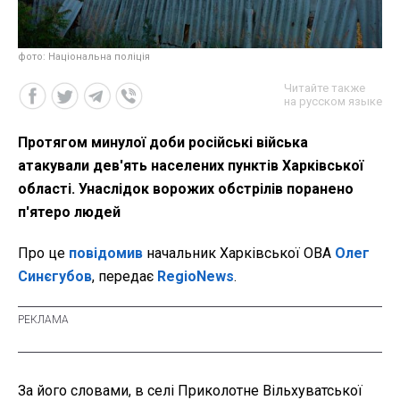
фото: Національна поліція
Читайте также
на русском языке
Протягом минулої доби російські війська
атакували дев'ять населених пунктів Харківської
області. Унаслідок ворожих обстрілів поранено
п'ятеро людей
Про це
повідомив
начальник Харківської ОВА
Олег
Синєгубов
, передає
RegioNews
.
За його словами, в селі Приколотне Вільхуватської