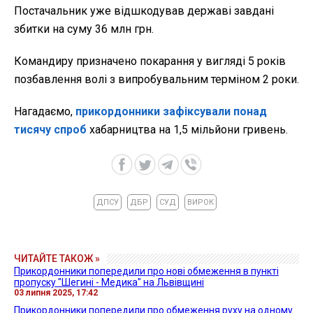
Постачальник уже відшкодував державі завдані
збитки на суму 36 млн грн.
Командиру призначено покарання у вигляді 5 років
позбавлення волі з випробувальним терміном 2 роки.
Нагадаємо,
прикордонники зафіксували понад
тисячу спроб
хабарництва на 1,5 мільйони гривень.
ДПСУ
ДБР
СУД
ВИРОК
ЧИТАЙТЕ ТАКОЖ »
Прикордонники попередили про нові обмеження в пункті
пропуску "Шегині - Медика" на Львівщині
03 липня 2025, 17:42
Прикордонники попередили про обмеження руху на одному