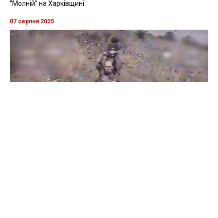
"Молній" на Харківщині
07 серпня 2025
Бійці "Фенікса" ліквідували піхоту й бронетехніку ворога на
Донеччині
Всі відео »
ПУБЛІКАЦІЇ »