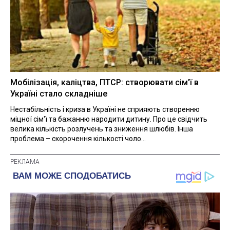
Мобілізація, каліцтва, ПТСР: створювати сім'ї в
Україні стало складніше
Нестабільність і криза в Україні не сприяють створенню
міцної сім'ї та бажанню народити дитину. Про це свідчить
велика кількість розлучень та зниження шлюбів. Інша
проблема – скорочення кількості чоло...