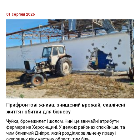
01 серпня 2026
Прифронтові жнива: знищений врожай, скалічені
життя і збитки для бізнесу
Чуйка, бронежилет і шолом. Нині це звичайні атрибути
фермера на Херсонщині. У деяких районах спокійніше, та
чим ближчий Дніпро, який розділяє звільнену праву і
окуповану ліву частину області, тим біль...