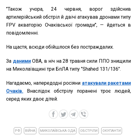
"Також учора, 24 червня, ворог здійснив
артилерійський обстріл й двічі атакував дронами типу
FPV акваторію Очаківської громади", — йдеться в
повідомленні.
На щастя, всюди обійшлося без постраждалих.
За
даними
ОВА, в ніч на 28 травня сили ППО знищили
на Миколаївщині три БпЛА типу "Shahed 131/136".
Нагадаємо, напередодні росіяни
атакували ракетами
Очаків.
Внаслідок обстрілу поранені троє людей,
серед яких двоє дітей.
РФ
ВІЙНА
МИКОЛАЇВСЬКА ОДА
ОБСТРІЛИ
ОКУПАНТИ