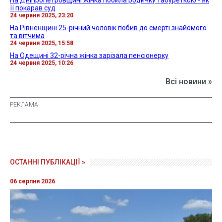
На Дніпропетровщині жінка побила родичку табуреткою - як
її покарав суд
24 червня 2025, 23:20
На Рівненщині 25-річний чоловік побив до смерті знайомого
та вітчима
24 червня 2025, 15:58
На Одещині 32-річна жінка зарізала пенсіонерку
24 червня 2025, 10:26
Всі новини »
ОСТАННІ ПУБЛІКАЦІЇ »
06 серпня 2026