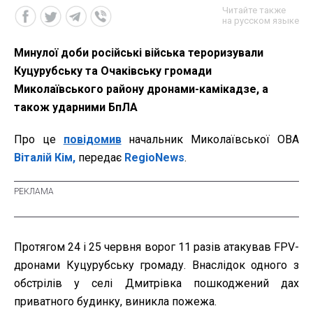
Читайте также
на русском языке
Минулої доби російські війська тероризували
Куцурубську та Очаківську громади
Миколаївського району дронами-камікадзе, а
також ударними БпЛА
Про це
повідомив
начальник Миколаївської ОВА
Віталій Кім,
передає
RegioNews
.
Протягом 24 і 25 червня ворог 11 разів атакував FPV-
дронами Куцурубську громаду. Внаслідок одного з
обстрілів у селі Дмитрівка пошкоджений дах
приватного будинку, виникла пожежа.