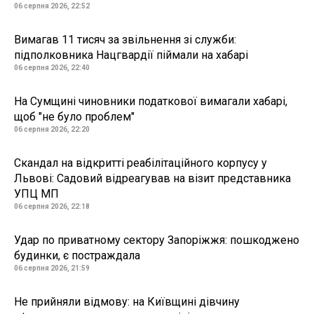
06 серпня 2026, 22:52
Вимагав 11 тисяч за звільнення зі служби:
підполковника Нацгвардії піймали на хабарі
06 серпня 2026, 22:40
На Сумщині чиновники податкової вимагали хабарі,
щоб "не було проблем"
06 серпня 2026, 22:20
Скандал на відкритті реабілітаційного корпусу у
Львові: Садовий відреагував на візит представника
УПЦ МП
06 серпня 2026, 22:18
Удар по приватному сектору Запоріжжя: пошкоджено
будинки, є постраждала
06 серпня 2026, 21:59
Не прийняли відмову: на Київщині дівчину