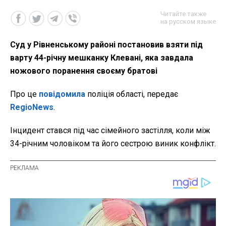
Читайте также
на русском языке
Суд у Рівненському районі постановив взяти під
варту 44-річну мешканку Клевані, яка завдала
ножового поранення своєму братові
Про це
повідомила
поліція області, передає
RegioNews
.
Інцидент стався під час сімейного застілля, коли між
34-річним чоловіком та його сестрою виник конфлікт.