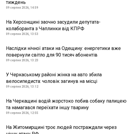
тиждень
09 серпня 2026, 14:59
На Херсонщині заочно засудили депутата-
колаборанта з Чаплинки від КПРФ
09 серпня 2026, 13:53
Наслідки нічної атаки на Одещину: енергетики вже
повернули світло для 90 тисяч абонентів
09 серпня 2026, 13:23
У Черкаському районі жінка на авто збила
велосипедиста: чоловік загинув на місці
09 серпня 2026, 13:12
На Черкащині водій жорстоко побив собаку палицею
та намагався переїхати іншу тварину
09 серпня 2026, 12:55
На Житомирщині троє людей постраждали через
нічну атаку РФ