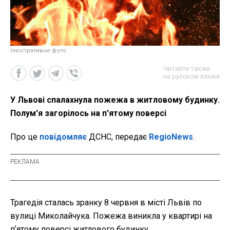
Ілюстративне фото
Читайте также
на русском языке
У Львові спалахнула пожежа в житловому будинку.
Полум'я загорілось на п'ятому поверсі
Про це
повідомляє
ДСНС, передає
RegioNews
.
Трагедія сталась зранку 8 червня в місті Львів по
вулиці Миколайчука. Пожежа виникла у квартирі на
пʼятому поверсі житлового будинку.