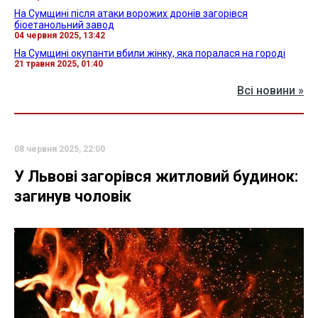
На Сумщині після атаки ворожих дронів загорівся
біоетанольний завод
04 червня 2025, 13:42
На Сумщині окупанти вбили жінку, яка поралася на городі
21 травня 2025, 01:40
Всі новини »
08 червня 2025, 22:00
У Львові загорівся житловий будинок:
загинув чоловік