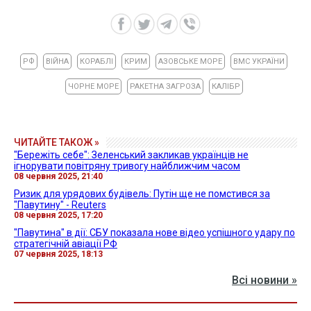
РФ
ВІЙНА
КОРАБЛІ
КРИМ
АЗОВСЬКЕ МОРЕ
ВМС УКРАЇНИ
ЧОРНЕ МОРЕ
РАКЕТНА ЗАГРОЗА
КАЛІБР
ЧИТАЙТЕ ТАКОЖ »
"Бережіть себе": Зеленський закликав українців не
ігнорувати повітряну тривогу найближчим часом
08 червня 2025, 21:40
Ризик для урядових будівель: Путін ще не помстився за
"Павутину" - Reuters
08 червня 2025, 17:20
"Павутина" в дії: СБУ показала нове відео успішного удару по
стратегічній авіації РФ
07 червня 2025, 18:13
Всі новини »