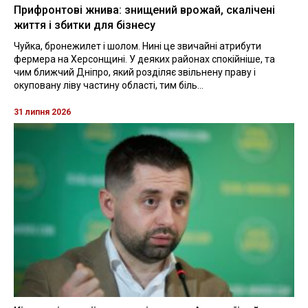
Прифронтові жнива: знищений врожай, скалічені
життя і збитки для бізнесу
Чуйка, бронежилет і шолом. Нині це звичайні атрибути
фермера на Херсонщині. У деяких районах спокійніше, та
чим ближчий Дніпро, який розділяє звільнену праву і
окуповану ліву частину області, тим біль...
31 липня 2026