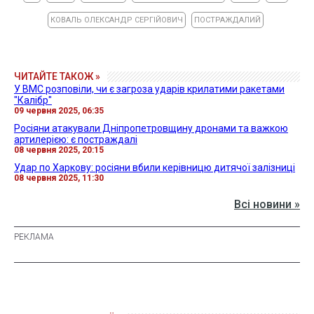
КОВАЛЬ ОЛЕКСАНДР СЕРГІЙОВИЧ
ПОСТРАЖДАЛИЙ
ЧИТАЙТЕ ТАКОЖ »
У ВМС розповіли, чи є загроза ударів крилатими ракетами
"Калібр"
09 червня 2025, 06:35
Росіяни атакували Дніпропетровщину дронами та важкою
артилерією: є постраждалі
08 червня 2025, 20:15
Удар по Харкову: росіяни вбили керівницю дитячої залізниці
08 червня 2025, 11:30
Всі новини »