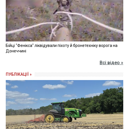
Бійці "Фенікса" ліквідували піхоту й бронетехніку ворога на
Донеччині
Всі відео »
ПУБЛІКАЦІЇ »