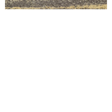
Зерно під блокадою: як українські фермери повторюють
уроки 4-річної давнини
Мобілізація, каліцтва, ПТСР: створювати сім'ї в Україні стало
складніше
Всі публікації »