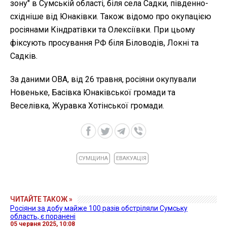
зону" в Сумській області, біля села Садки, південно-
східніше від Юнаківки. Також відомо про окупацією
росіянами Кіндратівки та Олексіївки. При цьому
фіксують просування РФ біля Біловодів, Локні та
Садків.
За даними ОВА, від 26 травня, росіяни окупували
Новеньке, Басівка Юнаківської громади та
Веселівка, Журавка Хотінської громади.
СУМЩИНА
ЕВАКУАЦІЯ
ЧИТАЙТЕ ТАКОЖ »
Росіяни за добу майже 100 разів обстріляли Сумську
область, є поранені
05 червня 2025, 10:08