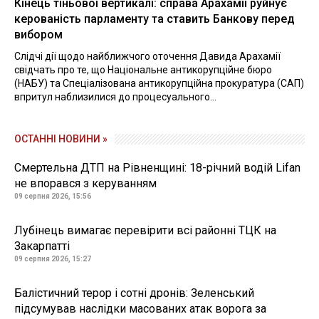
Кінець тіньової вертикалі: справа Арахамії руйнує
керованість парламенту та ставить Банкову перед
вибором
Слідчі дії щодо найближчого оточення Давида Арахамії
свідчать про те, що Національне антикорупційне бюро
(НАБУ) та Спеціалізована антикорупційна прокуратура (САП)
впритул наблизилися до процесуального...
ОСТАННІ НОВИНИ »
Смертельна ДТП на Рівненщині: 18-річний водій Lifan
не впорався з керуванням
09 серпня 2026, 15:56
Лубінець вимагає перевірити всі районні ТЦК на
Закарпатті
09 серпня 2026, 15:27
Балістичний терор і сотні дронів: Зеленський
підсумував наслідки масованих атак ворога за