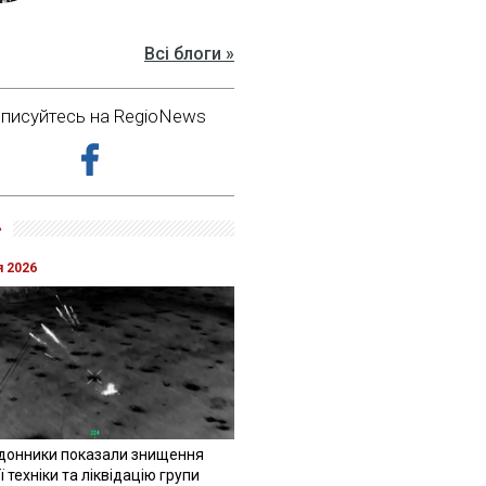
Всі блоги »
дписуйтесь на RegioNews
»
я 2026
донники показали знищення
 техніки та ліквідацію групи