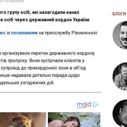
ої прокуратури
то групу осіб, які налагодили канал
БЛОГИ 
я осіб через державний кордон України
ws
із
посиланням
на пресслужбу Рівненської
и організували перетин державного кордону
ів пропуску. Вони зустрічали клієнтів у
 супровід до прикордонної зони в об’їзд
зніше надавали детальні поради щодо
одальших узгоджених дій.