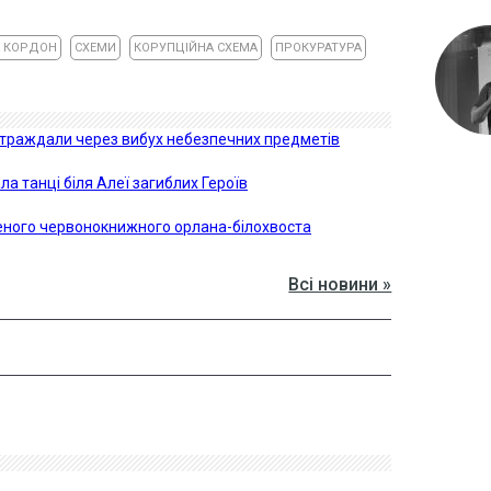
А КОРДОН
СХЕМИ
КОРУПЦІЙНА СХЕМА
ПРОКУРАТУРА
остраждали через вибух небезпечних предметів
а танці біля Алеї загиблих Героїв
еного червонокнижного орлана-білохвоста
Всі новини »