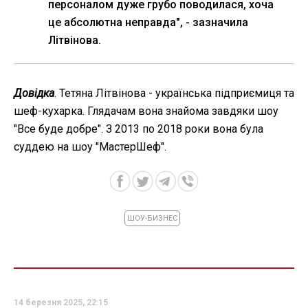
персоналом дуже грубо поводилася, хоча
це абсолютна неправда", - зазначила
Літвінова.
Довідка
. Тетяна Літвінова - українська підприємиця та
шеф-кухарка. Глядачам вона знайома завдяки шоу
"Все буде добре". З 2013 по 2018 роки вона була
суддею на шоу "МастерШеф".
ШОУ-БИЗНЕС
14 березня 2025, 22:15