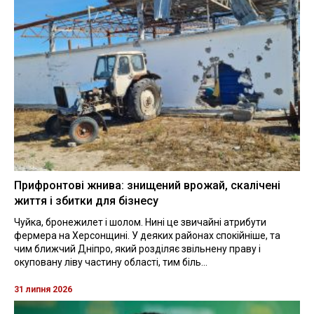
Прифронтові жнива: знищений врожай, скалічені
життя і збитки для бізнесу
Чуйка, бронежилет і шолом. Нині це звичайні атрибути
фермера на Херсонщині. У деяких районах спокійніше, та
чим ближчий Дніпро, який розділяє звільнену праву і
окуповану ліву частину області, тим біль...
31 липня 2026