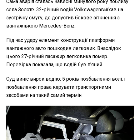
Сама аварія сталась навесні минулого року поблизу
села Золоте. 32-річний водій Volkswagenвиїхав на
зустрічну смугу, де допустив бокове зіткнення з
вантажівкою Mercedes-Benz.
Під час удару елемент конструкції платформи
вантажного авто пошкодив легковик. Внаслідок
цього 27-річний пасажир легковика помер.
Перевірка показала, що водій був п'яний.
Суд виніс вирок водію: 5 років позбавлення волі, і
позбавлення права керувати транспортними
засобами на такий самий термін.