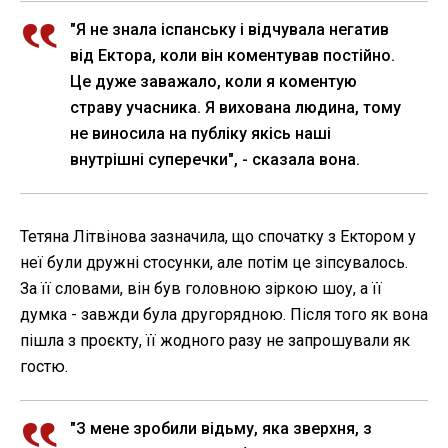
"Я не знала іспанську і відчувала негатив
від Ектора, коли він коментував постійно.
Це дуже заважало, коли я коментую
страву учасника. Я вихована людина, тому
не виносила на публіку якісь наші
внутрішні суперечки", - сказала вона.
Тетяна Літвінова зазначила, що спочатку з Ектором у
неї були дружні стосунки, але потім це зіпсувалось.
За її словами, він був головною зіркою шоу, а її
думка - завжди була другорядною. Після того як вона
пішла з проєкту, її жодного разу не запрошували як
гостю.
"З мене зробили відьму, яка зверхня, з