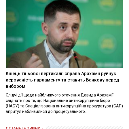
Кінець тіньової вертикалі: справа Арахамії руйнує
керованість парламенту та ставить Банкову перед
вибором
Слідчі дії щодо найближчого оточення Давида Арахамії
свідчать про те, що Національне антикорупційне бюро
(НАБУ) та Спеціалізована антикорупційна прокуратура (САП)
впритул наблизилися до процесуального...
ОСТАННІ НОВИНИ »