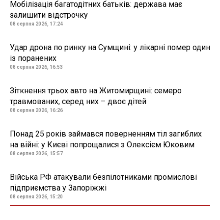
Мобілізація багатодітних батьків: держава має
залишити відстрочку
08 серпня 2026, 17:24
Удар дрона по ринку на Сумщині: у лікарні помер один
із поранених
08 серпня 2026, 16:53
Зіткнення трьох авто на Житомирщині: семеро
травмованих, серед них – двоє дітей
08 серпня 2026, 16:26
Понад 25 років займався поверненням тіл загиблих
на війні: у Києві попрощалися з Олексієм Юковим
08 серпня 2026, 15:57
Війська РФ атакували безпілотниками промислові
підприємства у Запоріжжі
08 серпня 2026, 15:20