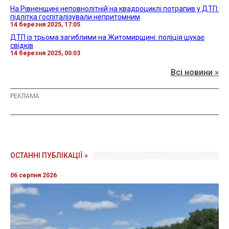
На Рівненщині неповнолітній на квадроциклі потрапив у ДТП:
підлітка госпіталізували непритомним
14 березня 2025, 17:05
ДТП із трьома загиблими на Житомирщині: поліція шукає
свідків
14 березня 2025, 00:03
Всі новини »
ОСТАННІ ПУБЛІКАЦІЇ »
06 серпня 2026