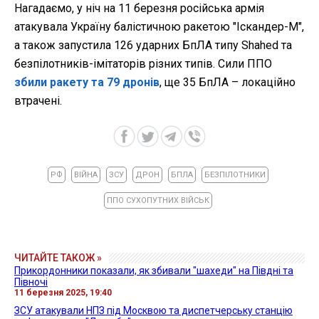
Нагадаємо, у ніч на 11 березня російська армія
атакувала Україну балістичною ракетою "Іскандер-М",
а також запустила 126 ударних БпЛА типу Shahed та
безпілотників-імітаторів різних типів. Сили ППО
збили ракету та 79 дронів
, ще 35 БпЛА – локаційно
втрачені.
РФ
ВІЙНА
ЗСУ
ДРОН
БПЛА
БЕЗПІЛОТНИКИ
ППО СУХОПУТНИХ ВІЙСЬК
ЧИТАЙТЕ ТАКОЖ »
Прикордонники показали, як збивали "шахеди" на Півдні та
Півночі
11 березня 2025, 19:40
ЗСУ атакували НПЗ під Москвою та диспетчерську станцію