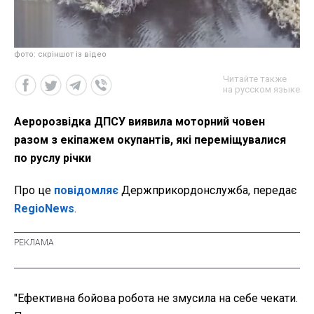
фото: скріншот із відео
Читайте также
на русском языке
Аеророзвідка ДПСУ виявила моторний човен
разом з екіпажем окупантів, які переміщувалися
по руслу річки
Про це
повідомляє
Держприкордонслужба, передає
RegioNews
.
"Ефективна бойова робота не змусила на себе чекати.