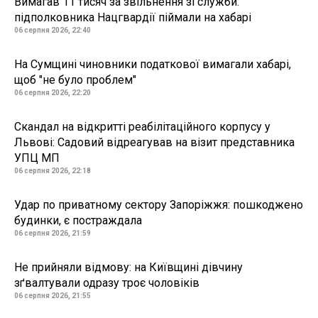
Вимагав 11 тисяч за звільнення зі служби:
підполковника Нацгвардії піймали на хабарі
06 серпня 2026, 22:40
На Сумщині чиновники податкової вимагали хабарі,
щоб "не було проблем"
06 серпня 2026, 22:20
Скандал на відкритті реабілітаційного корпусу у
Львові: Садовий відреагував на візит представника
УПЦ МП
06 серпня 2026, 22:18
Удар по приватному сектору Запоріжжя: пошкоджено
будинки, є постраждала
06 серпня 2026, 21:59
Не прийняли відмову: на Київщині дівчину
зґвалтували одразу троє чоловіків
06 серпня 2026, 21:55