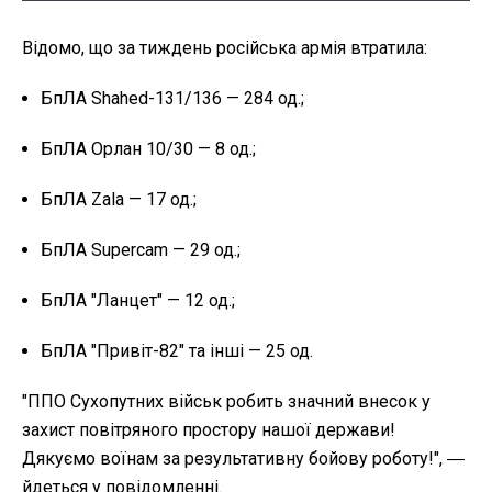
Відомо, що за тиждень російська армія втратила:
БпЛА Shahed-131/136 — 284 од.;
БпЛА Орлан 10/30 — 8 од.;
БпЛА Zala — 17 од.;
БпЛА Supercam — 29 од.;
БпЛА "Ланцет" — 12 од.;
БпЛА "Привіт-82" та інші — 25 од.
"ППО Сухопутних військ робить значний внесок у
захист повітряного простору нашої держави!
Дякуємо воїнам за результативну бойову роботу!", ―
йдеться у повідомленні.