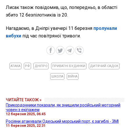
Лисак також повідомив, що, попередньо, в області
збито 12 безпілотників із 20.
Нагадаємо, в Дніпрі увечері 11 березня
пролунали
вибухи
під час повітряної тривоги.
АТАКА
РФ
ДНІПРО
ПРИВАТНІ БУДИНКИ
ДИТЯЧИЙ САДОК
ШКОЛА
ВІЙНА
ЧИТАЙТЕ ТАКОЖ »
Прикордонники показали, як знищили російський моторний
човен з екіпажем
12 березня 2025, 06:45
Росіяни атакували Одеський морський порт, є загиблі - ЗМІ
11 березня 2025, 22:31