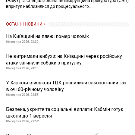
(НАБУ) та Спеціалізована антикорупційна прокуратура (САП)
впритул наблизилися до процесуального...
ОСТАННІ НОВИНИ »
На Київщині на пляжі помер чоловік
06 серпня 2026, 23:30
Не витримали вибухи: на Київщині через російську
атаку загинули собаки з притулку
06 серпня 2026, 23:15
У Харкові військові ТЦК розпилили сльозогінний газ
в очі 60-річному чоловіку
06 серпня 2026, 22:55
Безпека, укриття та соціальні виплати: Кабмін готує
школи до 1 вересня
06 серпня 2026, 22:52