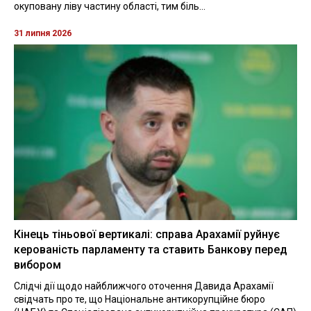
окуповану ліву частину області, тим біль...
31 липня 2026
Кінець тіньової вертикалі: справа Арахамії руйнує
керованість парламенту та ставить Банкову перед
вибором
Слідчі дії щодо найближчого оточення Давида Арахамії
свідчать про те, що Національне антикорупційне бюро