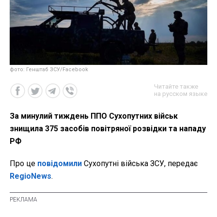
фото: Генштаб ЗСУ/Facebook
Читайте также
на русском языке
За минулий тиждень ППО Сухопутних військ
знищила 375 засобів повітряної розвідки та нападу
РФ
Про це
повідомили
Сухопутні війська ЗСУ, передає
RegioNews
.