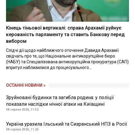
Кінець тіньової вертикалі: справа Арахамії руйнує
керованість парламенту та ставить Банкову перед
вибором
Слідчі дії щодо найближчого оточення Давида Арахамії
свідчать про те, що Національне антикорупційне бюро
(НАБУ) та Спеціалізована антикорупційна прокуратура (САП)
впритул наблизилися до процесуального...
ОСТАННІ НОВИНИ »
Зруйновані будинки та загибла родина: у поліції
показали наслідки нічної атаки на Київщині
08 серпня 2026, 11:52
Україна уразила Ільський та Сизранський НПЗ в Росії
08 серпня 2026, 11:26