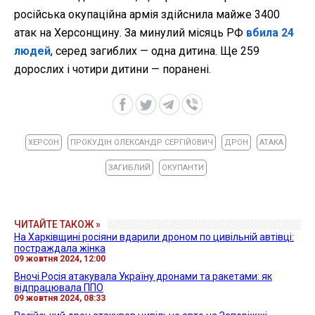
російська окупаційна армія здійснила майже 3400
атак на Херсонщину. За минулий місяць РФ
вбила 24
людей
, серед загиблих — одна дитина. Ще 259
дорослих і чотири дитини — поранені.
ХЕРСОН
ПРОКУДІН ОЛЕКСАНДР СЕРГІЙОВИЧ
ДРОН
АТАКА
ЗАГИБЛИЙ
ОКУПАНТИ
ЧИТАЙТЕ ТАКОЖ »
На Харківщині росіяни вдарили дроном по цивільній автівці:
постраждала жінка
09 жовтня 2024, 12:00
Вночі Росія атакувала Україну дронами та ракетами: як
відпрацювала ППО
09 жовтня 2024, 08:33