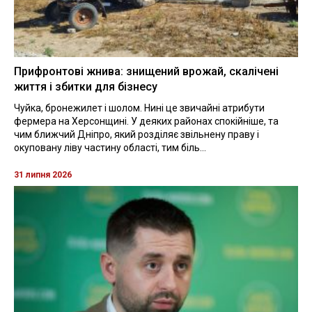
Прифронтові жнива: знищений врожай, скалічені
життя і збитки для бізнесу
Чуйка, бронежилет і шолом. Нині це звичайні атрибути
фермера на Херсонщині. У деяких районах спокійніше, та
чим ближчий Дніпро, який розділяє звільнену праву і
окуповану ліву частину області, тим біль...
31 липня 2026