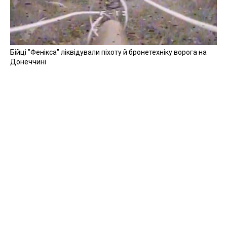
Бійці "Фенікса" ліквідували піхоту й бронетехніку ворога на
Донеччині
Всі відео »
ПУБЛІКАЦІЇ »