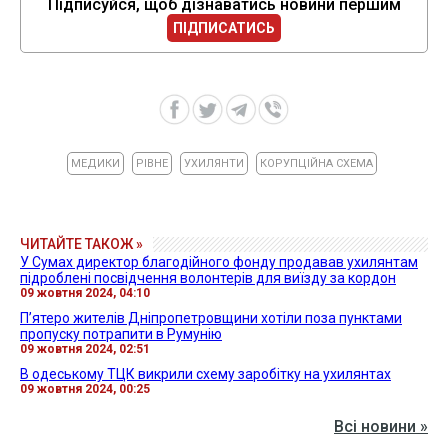
Підписуйся, щоб дізнаватись новини першим
ПІДПИСАТИСЬ
МЕДИКИ
РІВНЕ
УХИЛЯНТИ
КОРУПЦІЙНА СХЕМА
ЧИТАЙТЕ ТАКОЖ »
У Сумах директор благодійного фонду продавав ухилянтам
підроблені посвідчення волонтерів для виїзду за кордон
09 жовтня 2024, 04:10
П’ятеро жителів Дніпропетровщини хотіли поза пунктами
пропуску потрапити в Румунію
09 жовтня 2024, 02:51
В одеському ТЦК викрили схему заробітку на ухилянтах
09 жовтня 2024, 00:25
Всі новини »