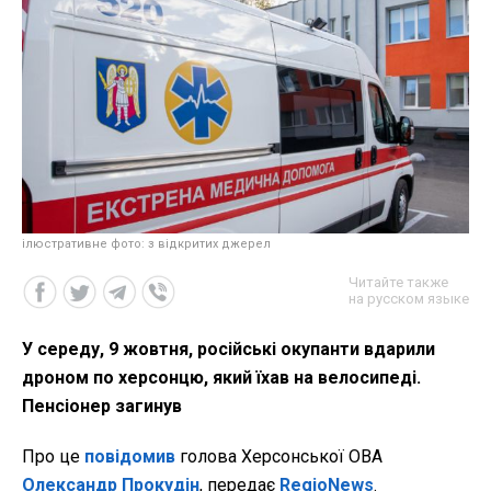
ілюстративне фото: з відкритих джерел
Читайте также
на русском языке
У середу, 9 жовтня, російські окупанти вдарили
дроном по херсонцю, який їхав на велосипеді.
Пенсіонер загинув
Про це
повідомив
голова Херсонської ОВА
Олександр Прокудін
, передає
RegioNews
.