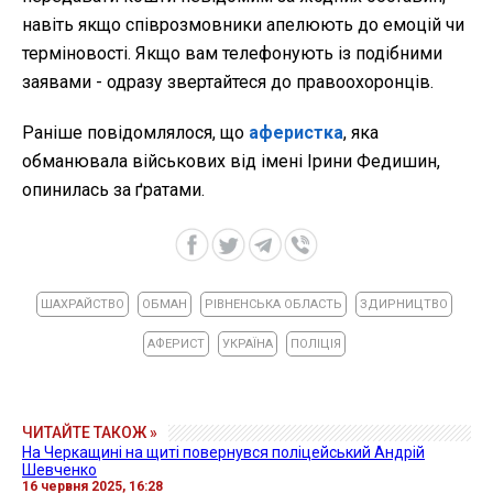
навіть якщо співрозмовники апелюють до емоцій чи
терміновості. Якщо вам телефонують із подібними
заявами - одразу звертайтеся до правоохоронців.
Раніше повідомлялося, що
аферистка
, яка
обманювала військових від імені Ірини Федишин,
опинилась за ґратами.
ШАХРАЙСТВО
ОБМАН
РІВНЕНСЬКА ОБЛАСТЬ
ЗДИРНИЦТВО
АФЕРИСТ
УКРАЇНА
ПОЛІЦІЯ
ЧИТАЙТЕ ТАКОЖ »
На Черкащині на щиті повернувся поліцейський Андрій
Шевченко
16 червня 2025, 16:28