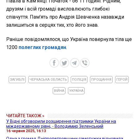
Павла в Кам’янці. Початок - об 11 годині. Рідним,
друзям і всій громаді висловлюють глибокі
співчуття. Пам’ять про Андрія Шевченка назавжди
залишиться в серцях тих, хто його знав.
Раніше повідомлялося, що Україна повернула тіла ще
1200
полеглих громадян
.
ЗАГИБЛІ
ЧЕРКАСЬКА ОБЛАСТЬ
ПОЛІЦІЯ
ПРОЩАННЯ
ГЕРОЙ
ВІЙНА
УКРАЇНА
ЧИТАЙТЕ ТАКОЖ »
У Відні обговорили розширення підтримки України на
міждержавному рівні, - Володимир Зеленський
16 червня 2025, 16:13
Одна з громад Дніпропетровщини самотужки відновила