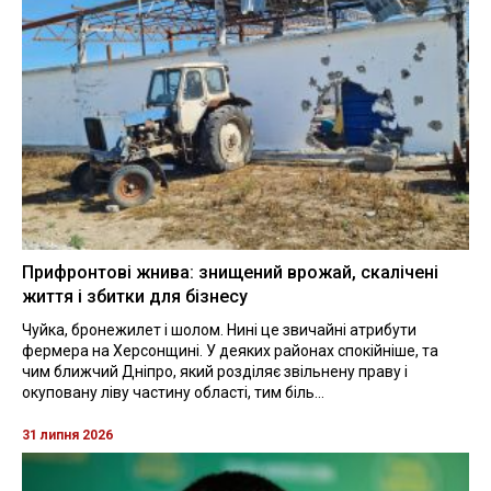
Прифронтові жнива: знищений врожай, скалічені
життя і збитки для бізнесу
Чуйка, бронежилет і шолом. Нині це звичайні атрибути
фермера на Херсонщині. У деяких районах спокійніше, та
чим ближчий Дніпро, який розділяє звільнену праву і
окуповану ліву частину області, тим біль...
31 липня 2026