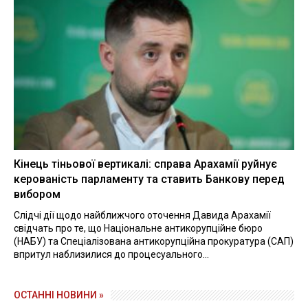
Кінець тіньової вертикалі: справа Арахамії руйнує
керованість парламенту та ставить Банкову перед
вибором
Слідчі дії щодо найближчого оточення Давида Арахамії
свідчать про те, що Національне антикорупційне бюро
(НАБУ) та Спеціалізована антикорупційна прокуратура (САП)
впритул наблизилися до процесуального...
ОСТАННІ НОВИНИ »