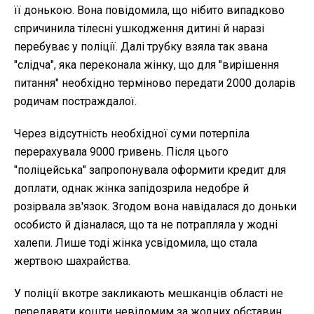
її донькою. Вона повідомила, що нібито випадково
спричинила тілесні ушкодження дитині й наразі
перебуває у поліції. Далі трубку взяла так звана
"слідча", яка переконала жінку, що для "вирішення
питання" необхідно терміново передати 2000 доларів
родичам постраждалої.
Через відсутність необхідної суми потерпіла
перерахувала 9000 гривень. Після цього
"поліцейська" запропонувала оформити кредит для
доплати, однак жінка запідозрила недобре й
розірвала зв'язок. Згодом вона навідалася до доньки
особисто й дізналася, що та не потрапляла у жодні
халепи. Лише тоді жінка усвідомила, що стала
жертвою шахрайства.
У поліції вкотре закликають мешканців області не
передавати кошти невідомим за жодних обставин,