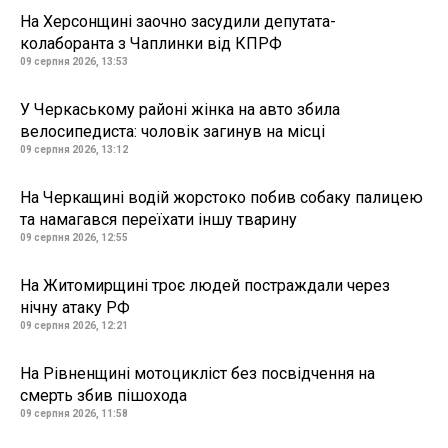
На Херсонщині заочно засудили депутата-
колаборанта з Чаплинки від КПРФ
09 серпня 2026, 13:53
У Черкаському районі жінка на авто збила
велосипедиста: чоловік загинув на місці
09 серпня 2026, 13:12
На Черкащині водій жорстоко побив собаку палицею
та намагався переїхати іншу тварину
09 серпня 2026, 12:55
На Житомирщині троє людей постраждали через
нічну атаку РФ
09 серпня 2026, 12:21
На Рівненщині мотоцикліст без посвідчення на
смерть збив пішохода
09 серпня 2026, 11:58