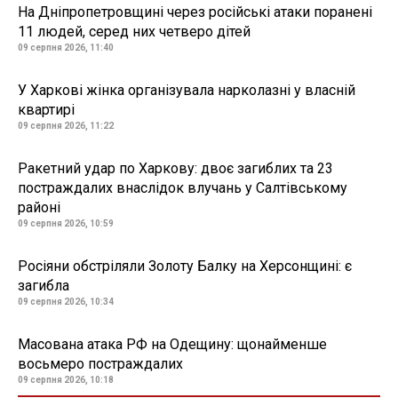
На Дніпропетровщині через російські атаки поранені
11 людей, серед них четверо дітей
09 серпня 2026, 11:40
У Харкові жінка організувала нарколазні у власній
квартирі
09 серпня 2026, 11:22
Ракетний удар по Харкову: двоє загиблих та 23
постраждалих внаслідок влучань у Салтівському
районі
09 серпня 2026, 10:59
Росіяни обстріляли Золоту Балку на Херсонщині: є
загибла
09 серпня 2026, 10:34
Масована атака РФ на Одещину: щонайменше
восьмеро постраждалих
09 серпня 2026, 10:18