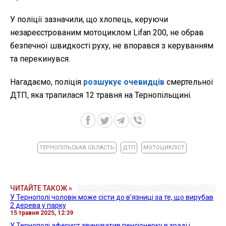
У поліції зазначили, що хлопець, керуючи
незареєстрованим мотоциклом Lifan 200, не обрав
безпечної швидкості руху, не впорався з керуванням
та перекинувся.
Нагадаємо, поліція
розшукує очевидців
смертельної
ДТП, яка трапилася 12 травня на Тернопільщині.
ТЕРНОПІЛЬСЬКА ОБЛАСТЬ
ДТП
МОТОЦИКЛІСТ
ЧИТАЙТЕ ТАКОЖ »
У Тернополі чоловік може сісти до в’язниці за те, що вирубав
2 дерева у парку
15 травня 2025, 12:39
У Тернополі аферист звинуватив пенсіонерку в зраді і