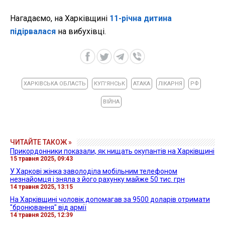
Нагадаємо, на Харківщині
11-річна дитина
підірвалася
на вибухівці.
ХАРКІВСЬКА ОБЛАСТЬ
КУП'ЯНСЬК
АТАКА
ЛІКАРНЯ
РФ
ВІЙНА
ЧИТАЙТЕ ТАКОЖ »
Прикордонники показали, як нищать окупантів на Харківщині
15 травня 2025, 09:43
У Харкові жінка заволоділа мобільним телефоном
незнайомця і зняла з його рахунку майже 50 тис. грн
14 травня 2025, 13:15
На Харківщині чоловік допомагав за 9500 доларів отримати
"бронювання" від армії
14 травня 2025, 12:39