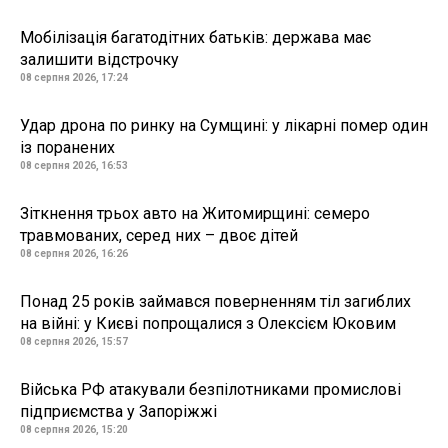
Мобілізація багатодітних батьків: держава має
залишити відстрочку
08 серпня 2026, 17:24
Удар дрона по ринку на Сумщині: у лікарні помер один
із поранених
08 серпня 2026, 16:53
Зіткнення трьох авто на Житомирщині: семеро
травмованих, серед них – двоє дітей
08 серпня 2026, 16:26
Понад 25 років займався поверненням тіл загиблих
на війні: у Києві попрощалися з Олексієм Юковим
08 серпня 2026, 15:57
Війська РФ атакували безпілотниками промислові
підприємства у Запоріжжі
08 серпня 2026, 15:20