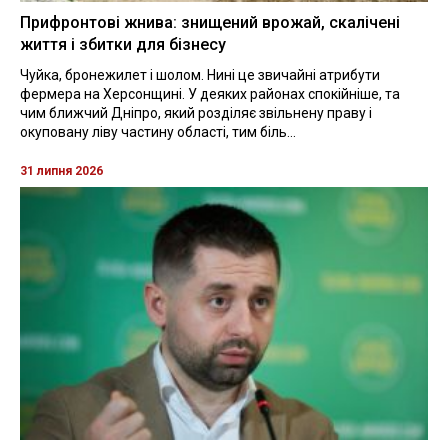
Прифронтові жнива: знищений врожай, скалічені
життя і збитки для бізнесу
Чуйка, бронежилет і шолом. Нині це звичайні атрибути
фермера на Херсонщині. У деяких районах спокійніше, та
чим ближчий Дніпро, який розділяє звільнену праву і
окуповану ліву частину області, тим біль...
31 липня 2026