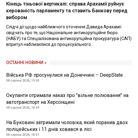
Кінець тіньової вертикалі: справа Арахамії руйнує
керованість парламенту та ставить Банкову перед
вибором
Слідчі дії щодо найближчого оточення Давида Арахамії
свідчать про те, що Національне антикорупційне бюро
(НАБУ) та Спеціалізована антикорупційна прокуратура (САП)
впритул наблизилися до процесуального...
ОСТАННІ НОВИНИ »
Війська РФ просунулися на Донеччині – DeepState
08 серпня 2026, 19:05
Окупанти отримали наказ про "вільне полювання" на
автотранспорт на Херсонщині
08 серпня 2026, 18:39
На Буковині затримали чоловіка, який поранив двох
поліцейських і 11 днів ховався в лісі
08 серпня 2026, 18:01