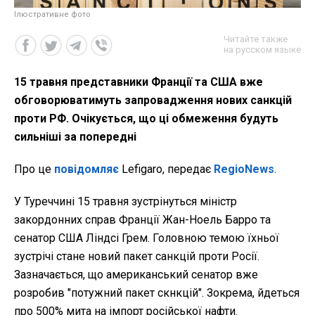
Ілюстративне фото
Читайте также
на русском языке
15 травня представники Франції та США вже
обговорюватимуть запровадження нових санкцій
проти РФ. Очікується, що ці обмеження будуть
сильніші за попередні
Про це
повідомляє
Lefigaro, передає
RegioNews
.
У Туреччині 15 травня зустрінуться міністр
закордонних справ Франції Жан-Ноель Барро та
сенатор США Ліндсі Грем. Головною темою їхньої
зустрічі стане новий пакет санкцій проти Росії.
Зазначається, що американський сенатор вже
розробив "потужний пакет скнкцій". Зокрема, йдеться
про 500% мита на імпорт російської нафти.