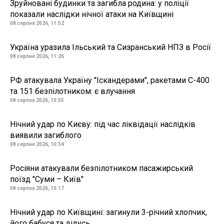
Зруйновані будинки та загибла родина: у поліції
показали наслідки нічної атаки на Київщині
08 серпня 2026, 11:52
Україна уразила Ільський та Сизранський НПЗ в Росії
08 серпня 2026, 11:26
РФ атакувала Україну "Іскандерами", ракетами С-400
та 151 безпілотником: є влучання
08 серпня 2026, 10:55
Нічний удар по Києву: під час ліквідації наслідків
виявили загиблого
08 серпня 2026, 10:34
Росіяни атакували безпілотником пасажирський
поїзд "Суми – Київ"
08 серпня 2026, 10:17
Нічний удар по Київщині: загинули 3-річний хлопчик,
його бабуся та дідусь