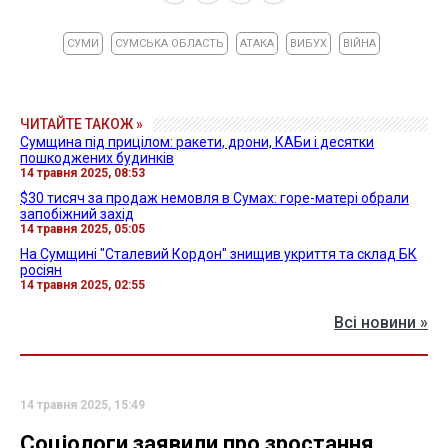
СУМИ
СУМСЬКА ОБЛАСТЬ
АТАКА
ВИБУХ
ВІЙНА
ЧИТАЙТЕ ТАКОЖ »
Сумщина під прицілом: ракети, дрони, КАБи і десятки
пошкоджених будинків
14 травня 2025, 08:53
$30 тисяч за продаж немовля в Сумах: горе-матері обрали
запобіжний захід
14 травня 2025, 05:05
На Сумщині "Сталевий Кордон" знищив укриття та склад БК
росіян
14 травня 2025, 02:55
Всі новини »
14 травня 2025, 15:49
Соціологи заявили про зростання