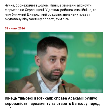
Чуйка, бронежилет і шолом. Нині це звичайні атрибути
фермера на Херсонщині. У деяких районах спокійніше, та
чим ближчий Дніпро, який розділяє звільнену праву і
окуповану ліву частину області, тим біль...
31 липня 2026
Кінець тіньової вертикалі: справа Арахамії руйнує
керованість парламенту та ставить Банкову перед