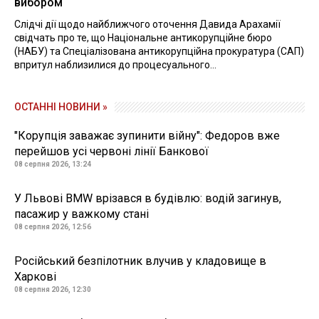
вибором
Слідчі дії щодо найближчого оточення Давида Арахамії
свідчать про те, що Національне антикорупційне бюро
(НАБУ) та Спеціалізована антикорупційна прокуратура (САП)
впритул наблизилися до процесуального...
ОСТАННІ НОВИНИ »
"Корупція заважає зупинити війну": Федоров вже
перейшов усі червоні лінії Банкової
08 серпня 2026, 13:24
У Львові BMW врізався в будівлю: водій загинув,
пасажир у важкому стані
08 серпня 2026, 12:56
Російський безпілотник влучив у кладовище в
Харкові
08 серпня 2026, 12:30