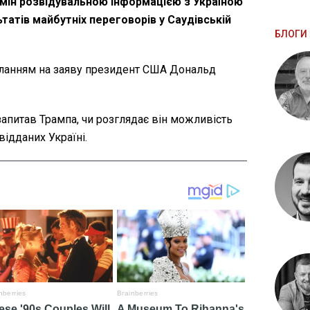
мін розвідувальною інформацією з Україною
татів майбутніх переговорів у Саудівській
БЛОГИ 
иланням на заяву президент США Дональд
запитав Трампа, чи розглядає він можливість
ідданих Україні.