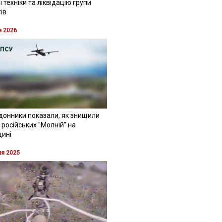
 техніки та ліквідацію групи
ів
я 2026
донники показали, як знищили
 російських "Молній" на
щині
ня 2025