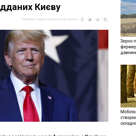
ідданих Києву
Читайте также на русском языке
Зерно п
фермер
давнин
Мобіліз
створюв
складн