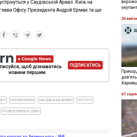
стрінуться у Саудівській Аравії. Київ на
ворожої
окупант
глава Офісу Президента Андрій Єрмак та ще
20 квітн
ПІДПИСАТИСЬ
писуйся, щоб дізнаватись
Прикор
новини першим
девʼять
Харків
07 серп
ЦРУ
ПЕРЕМОВИНИ
САУДІВСЬКА АРАВІЯ
ЗУСТРІЧ
РОЗВІДУВАЛЬНІ ДАНІ
го короля до Зеленського - ЗМІ