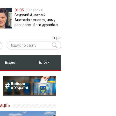
01:35
08 серпня
Ведучий Анатолій
Анатоліч зізнався, чому
розпалась його дружба з
Остапчуком
|
UA
RU
Відео
Блоги
АЦІЇ »