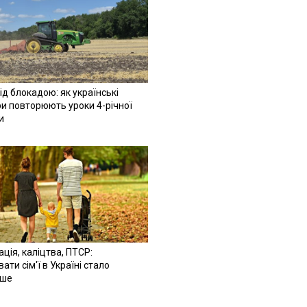
ід блокадою: як українські
и повторюють уроки 4-річної
и
ація, каліцтва, ПТСР:
ати сім'ї в Україні стало
іше