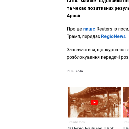
США "майже" відновили об
та чекає позитивних резуль
Аравії
Про це
пише
Reuters із пос
Трамп, передає
RegioNews
.
Зазначається, що журналіст 
розблокування передачі розв