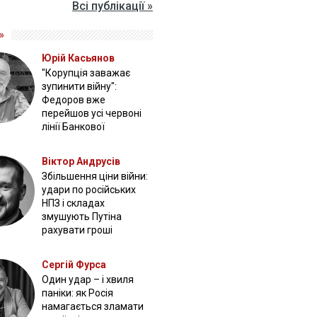
Всі публікації »
»
Юрій Касьянов
"Корупція заважає
зупинити війну":
Федоров вже
перейшов усі червоні
лінії Банкової
Віктор Андрусів
Збільшення ціни війни:
удари по російських
НПЗ і складах
змушують Путіна
рахувати гроші
Сергій Фурса
Один удар – і хвиля
паніки: як Росія
намагається зламати