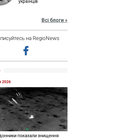
українців
Всі блоги »
дписуйтесь на RegioNews
»
я 2026
донники показали знищення