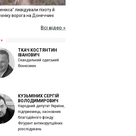
Фенікса" ліквідували піхоту й
хніку ворога на Донеччині
Всі відео »
 »
ТКАЧ КОСТЯНТИН
ІВАНОВИЧ
Скандальний одеський
бізнесмен
КУЗЬМІНИХ СЕРГІЙ
ВОЛОДИМИРОВИЧ
Народний депутат України,
підприємець, засновник
благодійного фонду.
Фігурант антикорупційних
розслідувань