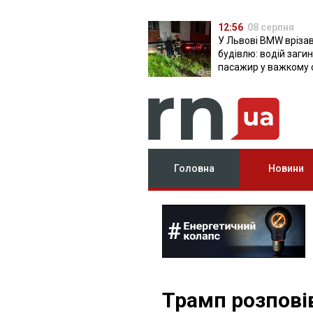
12:56
08 серпня
У Львові BMW врізав
будівлю: водій загин
пасажир у важкому 
Головна
Новини
Трамп розпові