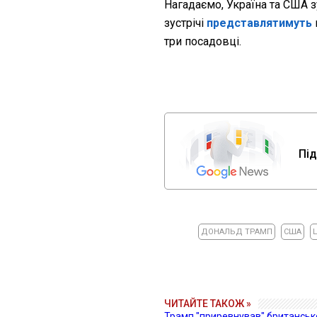
Нагадаємо, Україна та США зу
зустрічі
представлятимуть
три посадовці.
Під
ДОНАЛЬД ТРАМП
США
ЧИТАЙТЕ ТАКОЖ »
Трамп "приревнував" британсько