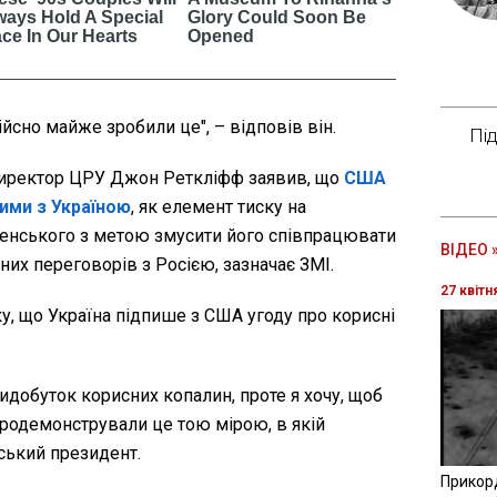
йсно майже зробили це", – відповів він.
Пі
иректор ЦРУ Джон Реткліфф заявив, що
США
ими з Україною
, як елемент тиску на
енського з метою змусити його співпрацювати
ВІДЕО 
их переговорів з Росією, зазначає ЗМІ.
27 квітн
, що Україна підпише з США угоду про корисні
идобуток корисних копалин, проте я хочу, щоб
продемонстрували це тою мірою, в якій
ський президент.
Прикор