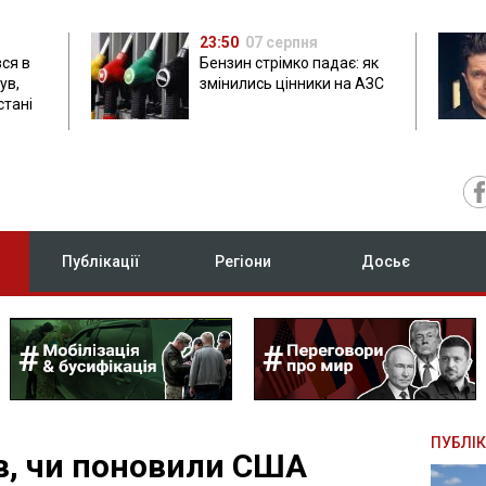
23:50
07 серпня
ся в
Бензин стрімко падає: як
ув,
змінились цінники на АЗС
стані
Публікації
Регіони
Досьє
ПУБЛІК
в, чи поновили США