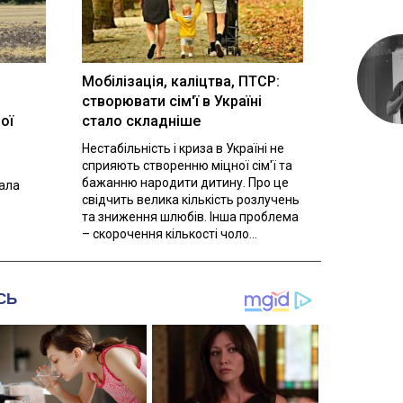
Мобілізація, каліцтва, ПТСР:
створювати сім'ї в Україні
ої
стало складніше
Нестабільність і криза в Україні не
сприяють створенню міцної сім'ї та
бажанню народити дитину. Про це
вала
свідчить велика кількість розлучень
та зниження шлюбів. Інша проблема
– скорочення кількості чоло...