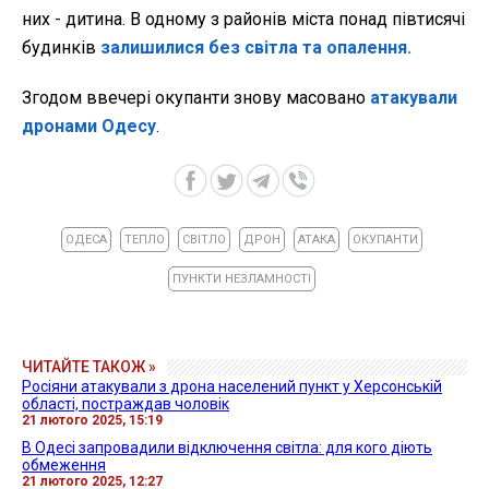
них - дитина. В одному з районів міста понад півтисячі
будинків
залишилися без світла та опалення.
Згодом ввечері окупанти знову масовано
атакували
дронами Одесу
.
ОДЕСА
ТЕПЛО
СВІТЛО
ДРОН
АТАКА
ОКУПАНТИ
ПУНКТИ НЕЗЛАМНОСТІ
ЧИТАЙТЕ ТАКОЖ »
Росіяни атакували з дрона населений пункт у Херсонській
області, постраждав чоловік
21 лютого 2025, 15:19
В Одесі запровадили відключення світла: для кого діють
обмеження
21 лютого 2025, 12:27