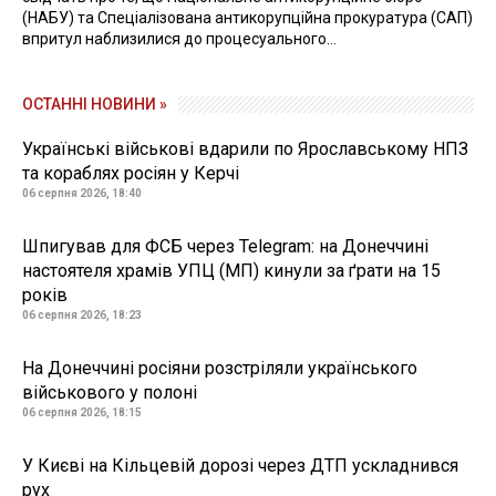
(НАБУ) та Спеціалізована антикорупційна прокуратура (САП)
впритул наблизилися до процесуального...
ОСТАННІ НОВИНИ »
Українські військові вдарили по Ярославському НПЗ
та кораблях росіян у Керчі
06 серпня 2026, 18:40
Шпигував для ФСБ через Telegram: на Донеччині
настоятеля храмів УПЦ (МП) кинули за ґрати на 15
років
06 серпня 2026, 18:23
На Донеччині росіяни розстріляли українського
військового у полоні
06 серпня 2026, 18:15
У Києві на Кільцевій дорозі через ДТП ускладнився
рух