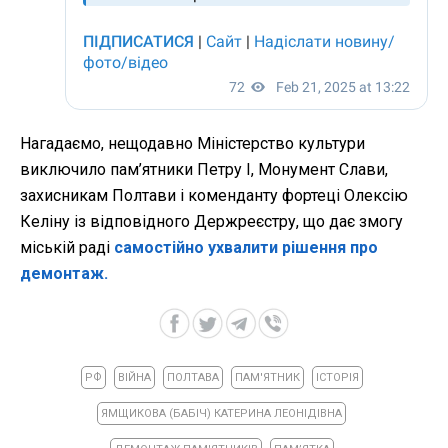
Нагадаємо, нещодавно Міністерство культури
виключило пам’ятники Петру I, Монумент Слави,
захисникам Полтави і коменданту фортеці Олексію
Келіну із відповідного Держреєстру, що дає змогу
міській раді
самостійно ухвалити рішення про
демонтаж.
РФ
ВІЙНА
ПОЛТАВА
ПАМ'ЯТНИК
ІСТОРІЯ
ЯМЩИКОВА (БАБІЧ) КАТЕРИНА ЛЕОНІДІВНА