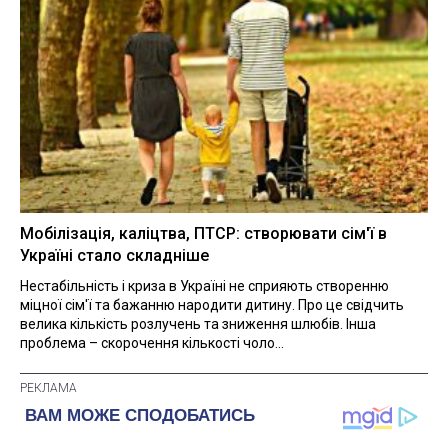
Мобілізація, каліцтва, ПТСР: створювати сім'ї в
Україні стало складніше
Нестабільність і криза в Україні не сприяють створенню
міцної сім'ї та бажанню народити дитину. Про це свідчить
велика кількість розлучень та зниження шлюбів. Інша
проблема – скорочення кількості чоло...