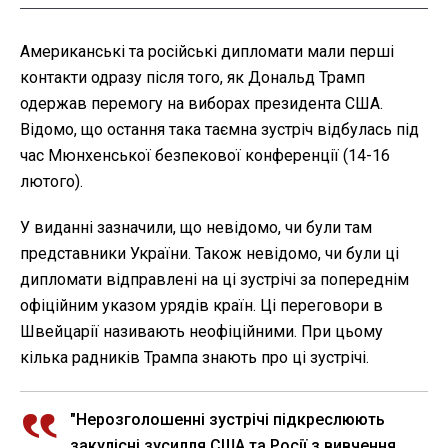
Американські та російські дипломати мали перші
контакти одразу після того, як Дональд Трамп
одержав перемогу на виборах президента США.
Відомо, що остання така таємна зустріч відбулась під
час Мюнхенської безпекової конференції (14-16
лютого).
У виданні зазначили, що невідомо, чи були там
представники України. Також невідомо, чи були ці
дипломати відправлені на ці зустрічі за попереднім
офіційним указом урядів країн. Ці переговори в
Швейцарії називають неофіційними. При цьому
кілька радників Трампа знають про ці зустрічі.
"Нерозголошенні зустрічі підкреслюють
закулісні зусилля США та Росії з вивчення