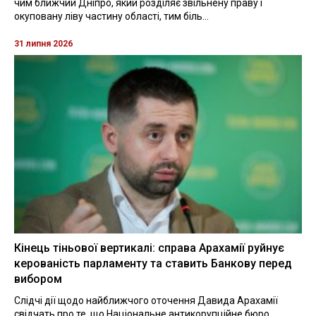
чим ближчий Дніпро, який розділяє звільнену праву і
окуповану ліву частину області, тим біль...
31 липня 2026
Кінець тіньової вертикалі: справа Арахамії руйнує
керованість парламенту та ставить Банкову перед
вибором
Слідчі дії щодо найближчого оточення Давида Арахамії
свідчать про те, що Національне антикорупційне бюро