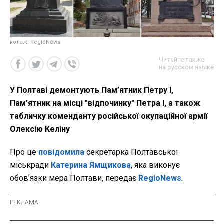
колаж: RegioNews
Читайте также
на русском языке
У Полтаві демонтують Пам’ятник Петру I,
Пам’ятник на місці "відпочинку" Петра I, а також
табличку коменданту російської окупаційної армії
Олексію Келіну
Про це
повідомила
секретарка Полтавської
міськради
Катерина Ямщикова
, яка виконує
обовʼязки мера Полтави, передає
RegioNews
.