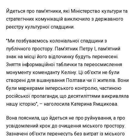
Йдеться про пам’ятники, які Міністерство культури та
стратегічних комунікацій виключило з державного
реєстру культурної спадщини.
"Ми позбуваємось колоніальної спадщини з
публічного простору. Пам’ятник Петру І, пам’ятний
знак на місці його відпочинку будуть перенесені.
Зняття інформаційної таблички та переосмислення
монументу коменданту Келіну. Ці об’єкти не були
створені для вшанування Полтави чи її жителів. Вони
були маркерами імперського контролю, частиною
російської пропаганди, що десятиліттями викривляла
нашу історію", – наголосила Катерина Ямщикова.
Вона пояснила, що йдеться не про руйнування, а про
усвідомлений крок до очищення міського простору.
Зазначені об’єкти перенесуть без витрат із міського