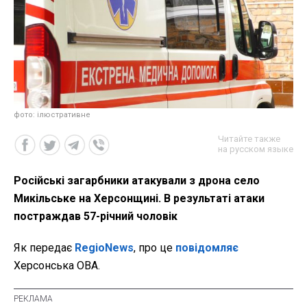
фото: ілюстративне
Читайте также
на русском языке
Російські загарбники атакували з дрона село
Микільське на Херсонщині. В результаті атаки
постраждав 57-річний чоловік
Як передає
RegioNews
, про це
повідомляє
Херсонська ОВА.