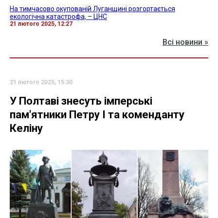
На тимчасово окупованій Луганщині розгортається
екологічна катастрофа, – ЦНС
21 лютого 2025, 12:27
Всі новини »
21 лютого 2025, 15:30
У Полтаві знесуть імперські
пам'ятники Петру І та коменданту
Келіну