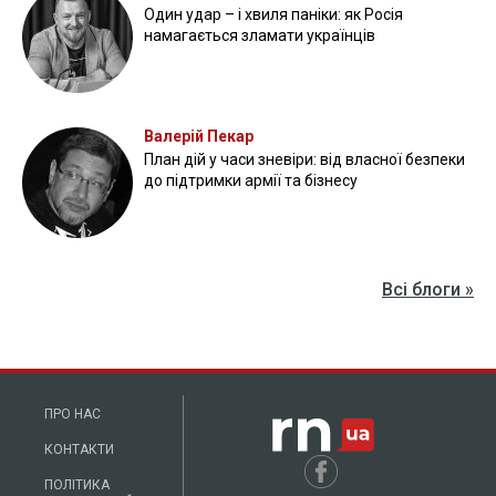
Прикордонники показали знищення ворожої техніки та
ліквідацію групи окупантів
20 квітня 2026