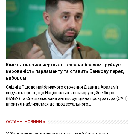
Кінець тіньової вертикалі: справа Арахамії руйнує
керованість парламенту та ставить Банкову перед
вибором
Слідчі дії щодо найближчого оточення Давида Арахамії
свідчать про те, що Національне антикорупційне бюро
(НАБУ) та Спеціалізована антикорупційна прокуратура (САП)
впритул наблизилися до процесуального...
ОСТАННІ НОВИНИ »
У Запоріжжі судили чоловіка, який ґвалтував