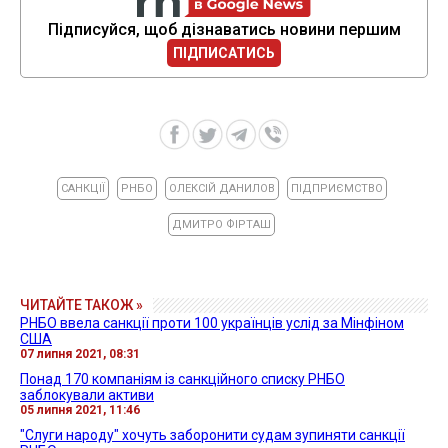
Підписуйся, щоб дізнаватись новини першим
ПІДПИСАТИСЬ
САНКЦІЇ
РНБО
ОЛЕКСІЙ ДАНИЛОВ
ПІДПРИЄМСТВО
ДМИТРО ФІРТАШ
ЧИТАЙТЕ ТАКОЖ »
РНБО ввела санкції проти 100 українців услід за Мінфіном
США
07 липня 2021, 08:31
Понад 170 компаніям із санкційного списку РНБО
заблокували активи
05 липня 2021, 11:46
"Слуги народу" хочуть заборонити судам зупиняти санкції