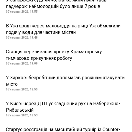
падчерок: наймолодшій було лише 7 років
07 серпня 2026, 19:55
В Ужгороді через маловоддя на річці Уж обмежили
подачу води для частини містян
07 серпня 2026, 19:48
Станція переливання крові у Краматорську
тимчасово призупиняє роботу
07 серпня 2026, 19:09
У Харкові безробітний допомагав росіянам атакувати
місто
07 серпня 2026, 18:55
У Києві через ДТП ускладнений рух на Набережно-
Рибальській
07 серпня 2026, 18:53
Стартує реєстрація на масштабний турнір із Counter-