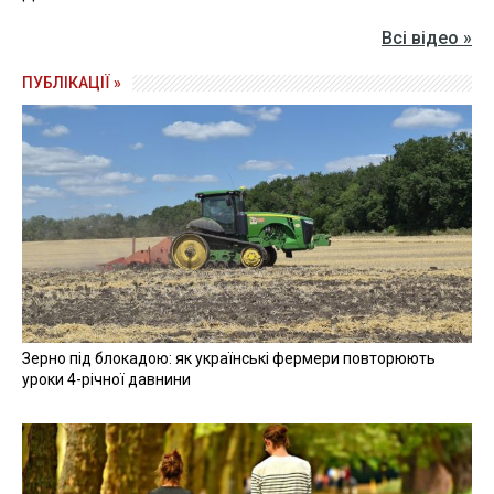
представницькі органи, самоусвідомлює себе
корінним народом України, становить етнічну
меншість у складі її населення і не має власного
державного утворення за межами України.
Корінними народами України, які сформувались на
території Кримського півострова, є кримські татари,
караїми, кримчаки.
Згідно із положеннями законодавчого акта, корінні
народи України та їх представники мають право,
колективно та індивідуально, на повне володіння
всіма правами людини і основоположними
свободами, визначеними у Статуті Організації
Об’єднаних Націй, Загальній декларації прав людини,
Декларації ООН про права корінних народів та в
міжнародних договорах, згода на обов’язковість яких
надана Верховною Радою, а також передбаченими у