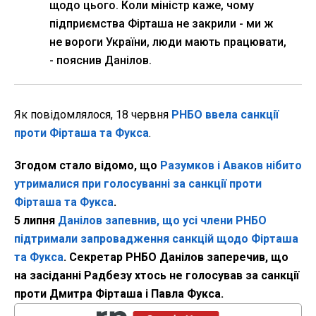
щодо цього. Коли міністр каже, чому
підприємства Фірташа не закрили - ми ж
не вороги України, люди мають працювати,
- пояснив Данілов.
Як повідомлялося, 18 червня
РНБО ввела санкції
проти Фірташа та Фукса
.
Згодом стало відомо, що
Разумков і Аваков нібито
утрималися при голосуванні за санкції проти
Фірташа та Фукса
.
5 липня
Данілов запевнив, що усі члени РНБО
підтримали запровадження санкцій щодо Фірташа
та Фукса
. Секретар РНБО Данілов заперечив, що
на засіданні Радбезу хтось не голосував за санкції
проти Дмитра Фірташа і Павла Фукса.