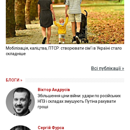
Конституції та законах України.
Законом передбачається визначення правового
статусу представницьких органів корінних народів
України, їх ресурсного забезпечення, питання
міжнародного представництва.
ВЕРХОВНА РАДА
СПІКЕР
ПРЕЗИДЕНТ
КРИМСЬКІ ТАТАРИ
ПРАВА
ВІДЕО »
27 квітня 2026