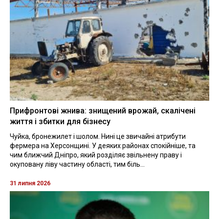
Прифронтові жнива: знищений врожай, скалічені
життя і збитки для бізнесу
Чуйка, бронежилет і шолом. Нині це звичайні атрибути
фермера на Херсонщині. У деяких районах спокійніше, та
чим ближчий Дніпро, який розділяє звільнену праву і
окуповану ліву частину області, тим біль...
31 липня 2026