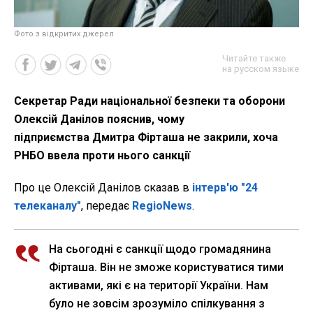
Фото з відкритих джерел
Читайте также
на русском языке
Секретар Ради національної безпеки та оборони
Олексій Данілов пояснив, чому
підприємства Дмитра Фірташа не закрили, хоча
РНБО ввела проти нього санкції
Про це Олексій Данілов сказав в
інтерв'ю "24
телеканалу"
, передає
RegioNews
.
На сьогодні є санкції щодо громадянина
Фірташа. Він не зможе користуватися тими
активами, які є на території України. Нам
було не зовсім зрозуміло спілкування з