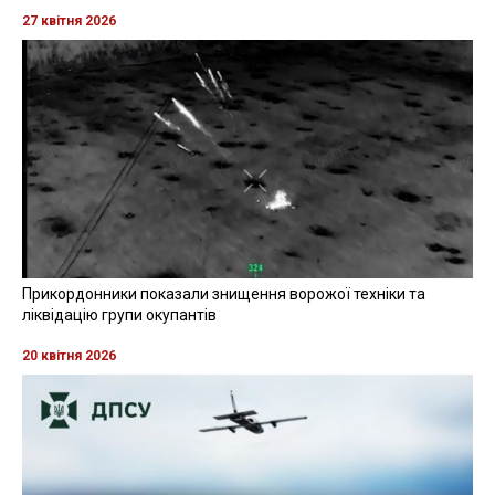
Разумков підписав законопроєкт
Зеленського про корінні народи
Читайте также
на русском языке
Голова Верховної Ради Дмитро Разумков підписав
ухвалений парламентом законопроєкт "Про корінні
народи" і направив його на підпис Президенту
України Володимиру Зеленському.
Як пише
Regionews
, про це свідчить картка
законопроєкту на
сайті
парламенту.