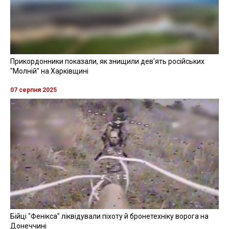
Нагадаємо, що законопроєкт про корінні народи,
ініційований Президентом України Володимиром
Зеленським Верховна Рада 325 голосами схвалила
на позачерговому засіданні 1 липня.
У пояснювальній записці зазначається, що метою
документа є визначення правового статусу корінних
народів України та встановлення правових гарантій
на повне володіння всіма правами людини і
основоположними свободами осіб, що належать до
корінних народів України, які встановлені нормами
міжнародного права, передбачені в Конституції та
законах України.
Наголошується, що корінний народ України —
автохтонна етнічна спільнота, яка сформувалася на
території України, є носієм самобутньої мови і
культури, має традиційні, соціальні, культурні або