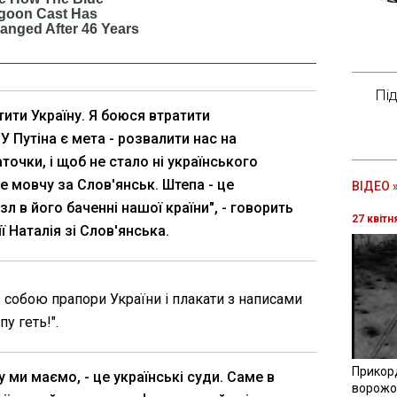
Пі
тити Україну. Я боюся втратити
У Путіна є мета - розвалити нас на
очки, і щоб не стало ні українського
же мовчу за Слов'янськ. Штепа - це
ВІДЕО 
л в його баченні нашої країни", - говорить
27 квітн
ї Наталія зі Слов'янська.
 собою прапори України і плакати з написами
у геть!".
Прикор
 ми маємо, - це українські суди. Саме в
ворожої