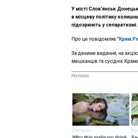
У місті Слов’янськ Донецьк
в місцеву політику колишнь
підозрюють у сепаратизмі.
Про це повідомляє "
Крим.Ре
За даними видання, на акці
мешканців та сусідніх Крам