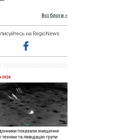
Всі блоги »
дписуйтесь на RegioNews
»
я 2026
донники показали знищення
 техніки та ліквідацію групи