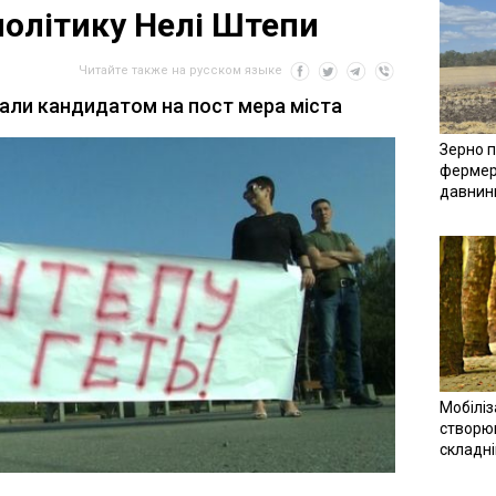
політику Нелі Штепи
Читайте также на русском языке
али кандидатом на пост мера міста
Зерно п
фермер
давнин
Мобіліз
створюв
складн