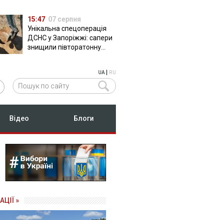
15:47
07 серпня
Унікальна спецоперація
ДСНС у Запоріжжі: сапери
знищили півторатонну
російську авіабомбу
ФАБ-500
|
UA
RU
Відео
Блоги
АЦІЇ »