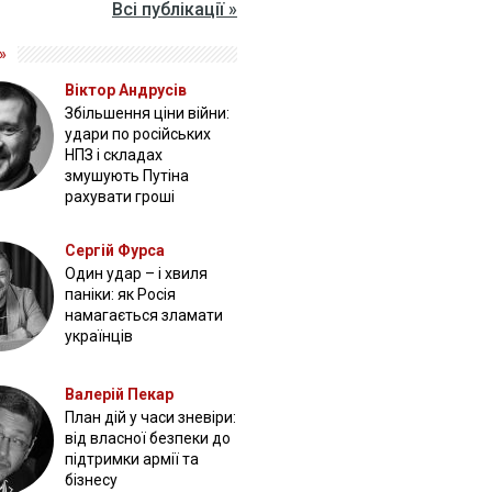
Всі публікації »
»
Віктор Андрусів
Збільшення ціни війни:
удари по російських
НПЗ і складах
змушують Путіна
рахувати гроші
Сергій Фурса
Один удар – і хвиля
паніки: як Росія
намагається зламати
українців
Валерій Пекар
План дій у часи зневіри:
від власної безпеки до
підтримки армії та
бізнесу