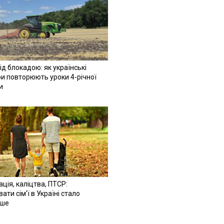
ід блокадою: як українські
и повторюють уроки 4-річної
и
ація, каліцтва, ПТСР:
ати сім'ї в Україні стало
іше