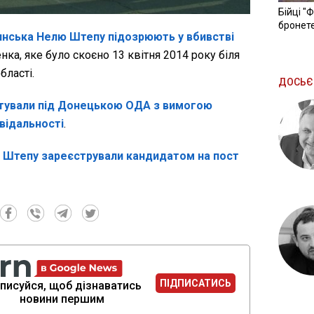
Бійці "
бронете
янська Нелю Штепу підозрюють у вбивстві
енка, яке було скоєно 13 квітня 2014 року біля
бласті.
ДОСЬЄ
стували під Донецькою ОДА з вимогою
відальності
.
о
Штепу зареєстрували кандидатом на пост
ПІДПИСАТИСЬ
писуйся, щоб дізнаватись
новини першим