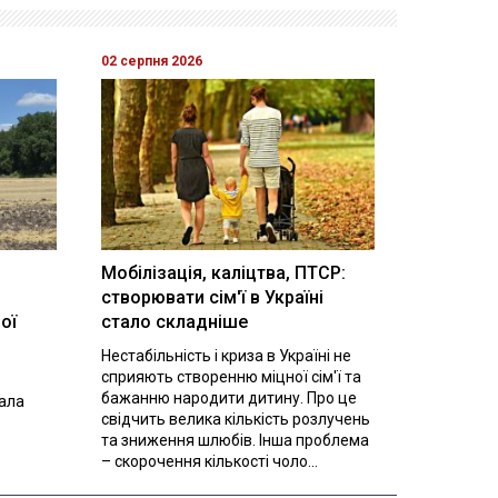
02 серпня 2026
Мобілізація, каліцтва, ПТСР:
створювати сім'ї в Україні
ої
стало складніше
Нестабільність і криза в Україні не
сприяють створенню міцної сім'ї та
бажанню народити дитину. Про це
вала
свідчить велика кількість розлучень
та зниження шлюбів. Інша проблема
– скорочення кількості чоло...