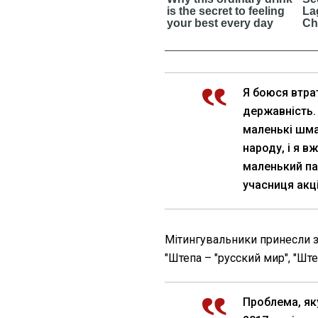
Я боюся втра
державність. 
маленькі шмат
народу, і я в
маленький паз
учасниця акці
Мітингувальники принесли з
"Штепа – "русский мир", "Штеп
Проблема, яку