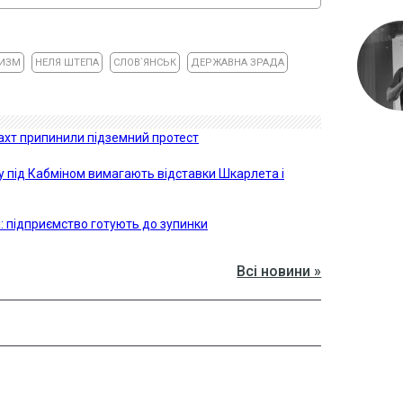
ТИЗМ
НЕЛЯ ШТЕПА
СЛОВ`ЯНСЬК
ДЕРЖАВНА ЗРАДА
шахт припинили підземний протест
 під Кабміном вимагають відставки Шкарлета і
і: підприємство готують до зупинки
Всі новини »