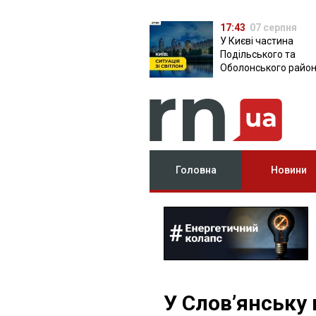
17:43
07 серпня
У Києві частина
Подільського та
Оболонського район
залишилася без світ
чому причина
Головна
Новини
У Слов’янську 