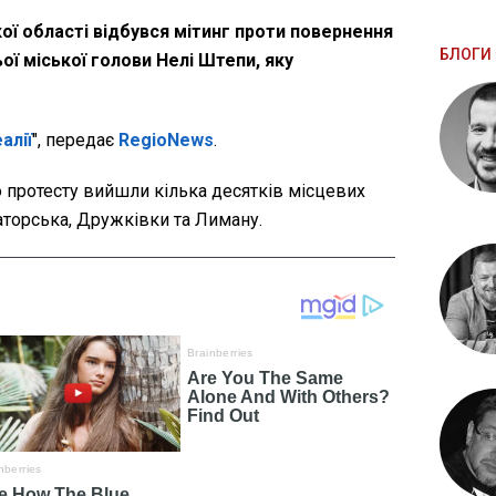
ої області відбувся мітинг проти повернення
БЛОГИ 
ої міської голови Нелі Штепи, яку
алії
", передає
RegioNews
.
ю протесту вийшли кілька десятків місцевих
аторська, Дружківки та Лиману.