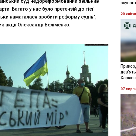
раїнський суд недореформований звільнив
окупант
арти. Багато у нас було претензій до тієї
20 квітн
льки намагалася зробити реформу судів", -
ик акції Олександр Беліменко.
Прикор
девʼять
Харків
07 серп