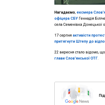
Нагадаємо
,
ексмера Слов'
офіцера СБУ
Геннадія Біліч
села Семенівка Донецької о
17 серпня
активісти проте
притягнути Штепу до відпо
22 вересня стало відомо, щ
глави Слов’янської ОТГ
.
Під