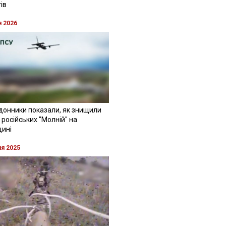
ів
я 2026
донники показали, як знищили
 російських "Молній" на
щині
ня 2025