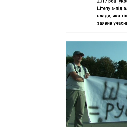
2017 році ук
Штепу з-під в
влади, яка ті
заявив учасн