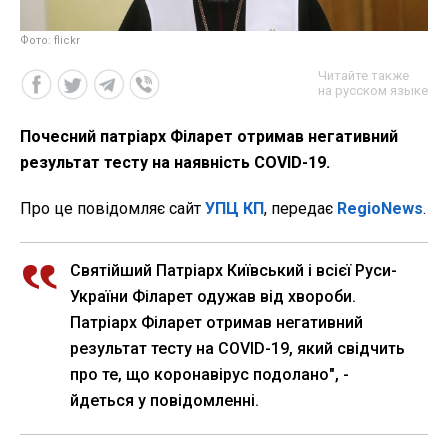
Фото: flickr
Читайте также
на русском языке
Почесний патріарх Філарет отримав негативний
результат тесту на наявність COVID-19.
Про це повідомляє сайт
УПЦ КП
, передає
RegioNews
.
Святійший Патріарх Київський і всієї Руси-
України Філарет одужав від хвороби.
Патріарх Філарет отримав негативний
результат тесту на COVID-19, який свідчить
про те, що коронавірус подолано", -
йдеться у повідомленні.