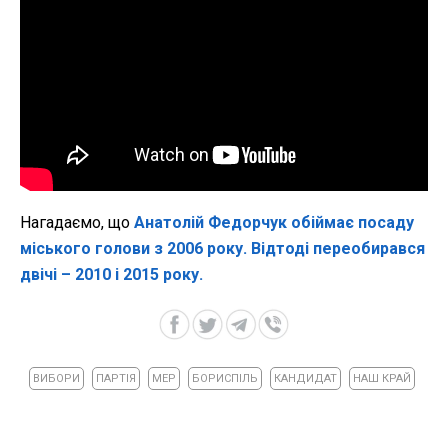
Нагадаємо, що
Анатолій Федорчук обіймає посаду
міського голови з 2006 року. Відтоді переобирався
двічі – 2010 і 2015 року.
ВИБОРИ
ПАРТІЯ
МЕР
БОРИСПІЛЬ
КАНДИДАТ
НАШ КРАЙ