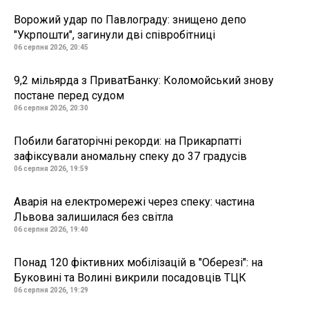
Ворожий удар по Павлограду: знищено депо
"Укрпошти", загинули дві співробітниці
06 серпня 2026, 20:45
9,2 мільярда з ПриватБанку: Коломойський знову
постане перед судом
06 серпня 2026, 20:30
Побили багаторічні рекорди: на Прикарпатті
зафіксували аномальну спеку до 37 градусів
06 серпня 2026, 19:59
Аварія на електромережі через спеку: частина
Львова залишилася без світла
06 серпня 2026, 19:40
Понад 120 фіктивних мобілізацій в "Оберезі": на
Буковині та Волині викрили посадовців ТЦК
06 серпня 2026, 19:29