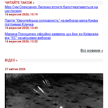
ЧИТАЙТЕ ТАКОЖ »
Мер Сум Олександр Лисенко втретє балотуватиметься на
цю посаду
16 вересня 2020, 15:19
Партія "Європейська солідарність" на виборах мера Києва
підтримає Кличка
16 вересня 2020, 13:49
Марина Порошенко офіційно заявила, що йде до Київради
від "ЄС" на місцевих виборах
16 вересня 2020, 13:25
Всі новини »
ВІДЕО »
27 квітня 2026