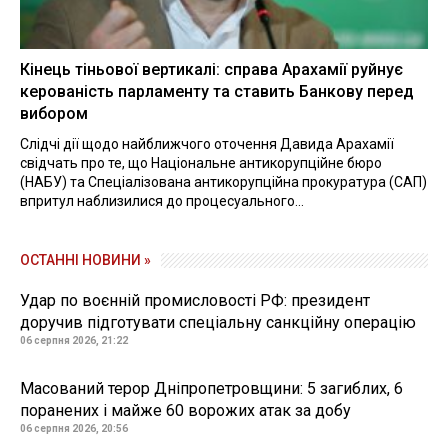
Кінець тіньової вертикалі: справа Арахамії руйнує
керованість парламенту та ставить Банкову перед
вибором
Слідчі дії щодо найближчого оточення Давида Арахамії
свідчать про те, що Національне антикорупційне бюро
(НАБУ) та Спеціалізована антикорупційна прокуратура (САП)
впритул наблизилися до процесуального...
ОСТАННІ НОВИНИ »
Удар по воєнній промисловості РФ: президент
доручив підготувати спеціальну санкційну операцію
06 серпня 2026, 21:22
Масований терор Дніпропетровщини: 5 загиблих, 6
поранених і майже 60 ворожих атак за добу
06 серпня 2026, 20:56