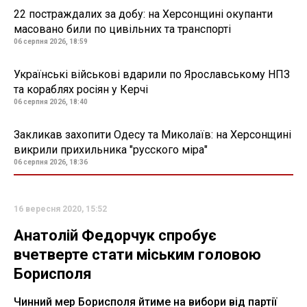
22 постраждалих за добу: на Херсонщині окупанти
масовано били по цивільних та транспорті
06 серпня 2026, 18:59
Українські військові вдарили по Ярославському НПЗ
та кораблях росіян у Керчі
06 серпня 2026, 18:40
Закликав захопити Одесу та Миколаїв: на Херсонщині
викрили прихильника "русского міра"
06 серпня 2026, 18:36
16 вересня 2020, 15:52
Анатолій Федорчук спробує
вчетверте стати міським головою
Борисполя
Чинний мер Борисполя йтиме на вибори від партії