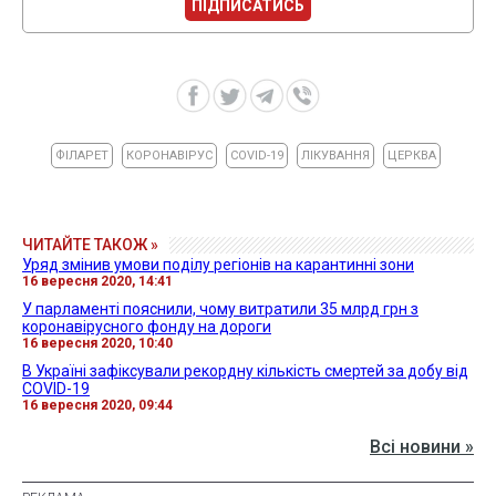
ПІДПИСАТИСЬ
ФІЛАРЕТ
КОРОНАВІРУС
COVID-19
ЛІКУВАННЯ
ЦЕРКВА
ЧИТАЙТЕ ТАКОЖ »
Уряд змінив умови поділу регіонів на карантинні зони
16 вересня 2020, 14:41
У парламенті пояснили, чому витратили 35 млрд грн з
коронавірусного фонду на дороги
16 вересня 2020, 10:40
В Україні зафіксували рекордну кількість смертей за добу від
COVID-19
16 вересня 2020, 09:44
Всі новини »