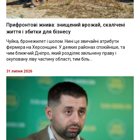
Прифронтові жнива: знищений врожай, скалічені
життя і збитки для бізнесу
Чуйка, бронежилет і шолом. Нині це звичайні атрибути
фермера на Херсонщині. У деяких районах спокійніше, та
чим ближчий Дніпро, який розділяє звільнену праву і
окуповану ліву частину області, тим біль...
31 липня 2026