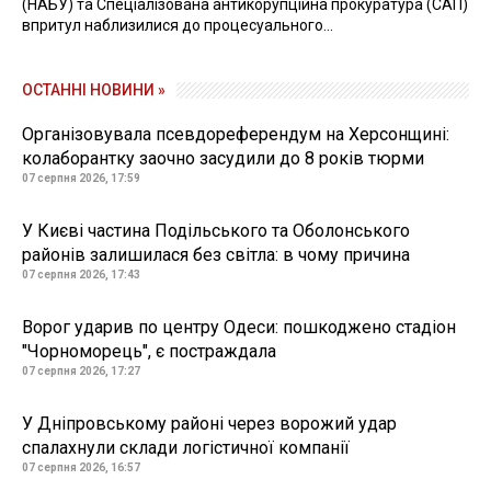
(НАБУ) та Спеціалізована антикорупційна прокуратура (САП)
впритул наблизилися до процесуального...
ОСТАННІ НОВИНИ »
Організовувала псевдореферендум на Херсонщині:
колаборантку заочно засудили до 8 років тюрми
07 серпня 2026, 17:59
У Києві частина Подільського та Оболонського
районів залишилася без світла: в чому причина
07 серпня 2026, 17:43
Ворог ударив по центру Одеси: пошкоджено стадіон
"Чорноморець", є постраждала
07 серпня 2026, 17:27
У Дніпровському районі через ворожий удар
спалахнули склади логістичної компанії
07 серпня 2026, 16:57