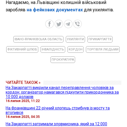
Нагадаємо, на Львівщині колишній військовий
заробляв
на фейкових документах
для ухилянтів.
ІВАНО-ФРАНКІВСЬКА ОБЛАСТЬ
УХИЛЯНТИ
ПРИКАРПАТТЯ
ФІКТИВНИЙ ШЛЮБ
ІНВАЛІДНІСТЬ
КОРДОН
ТОРГІВЛЯ ЛЮДЬМИ
ПРОКУРАТУРА
ЧИТАЙТЕ ТАКОЖ »
На Закарпатті викрили канал переправлення чоловіків за
кордон: організатор намагався підкупити прикордонника за
10 000 доларів
16 липня 2025, 11:22
На Франківщині 22-річний хлопець стрибнув із мосту та
втопився
16 липня 2025, 04:35
На Закарпатті затримали зловмисника, який за 12 000