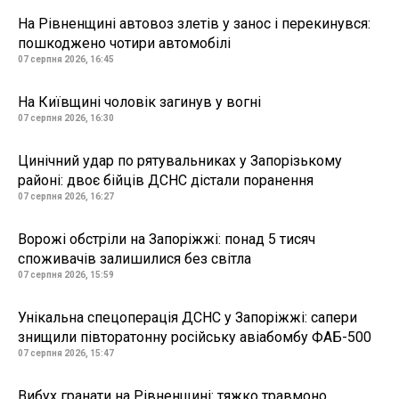
На Рівненщині автовоз злетів у занос і перекинувся:
пошкоджено чотири автомобілі
07 серпня 2026, 16:45
На Київщині чоловік загинув у вогні
07 серпня 2026, 16:30
Цинічний удар по рятувальниках у Запорізькому
районі: двоє бійців ДСНС дістали поранення
07 серпня 2026, 16:27
Ворожі обстріли на Запоріжжі: понад 5 тисяч
споживачів залишилися без світла
07 серпня 2026, 15:59
Унікальна спецоперація ДСНС у Запоріжжі: сапери
знищили півторатонну російську авіабомбу ФАБ-500
07 серпня 2026, 15:47
Вибух гранати на Рівненщині: тяжко травмоно