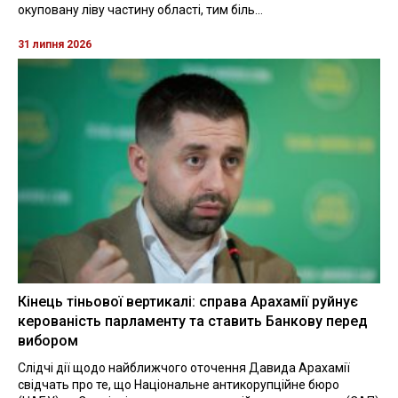
окуповану ліву частину області, тим біль...
31 липня 2026
Кінець тіньової вертикалі: справа Арахамії руйнує
керованість парламенту та ставить Банкову перед
вибором
Слідчі дії щодо найближчого оточення Давида Арахамії
свідчать про те, що Національне антикорупційне бюро