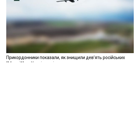
Прикордонники показали, як знищили девʼять російських
"Молній" на Харківщині
07 серпня 2025