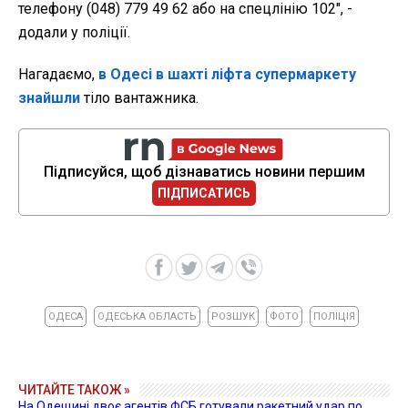
телефону (048) 779 49 62 або на спецлінію 102", -
додали у поліції.
Нагадаємо,
в Одесі в шахті ліфта супермаркету
знайшли
тіло вантажника.
Підписуйся, щоб дізнаватись новини першим
ПІДПИСАТИСЬ
ОДЕСА
ОДЕСЬКА ОБЛАСТЬ
РОЗШУК
ФОТО
ПОЛІЦІЯ
ЧИТАЙТЕ ТАКОЖ »
На Одещині двоє агентів ФСБ готували ракетний удар по