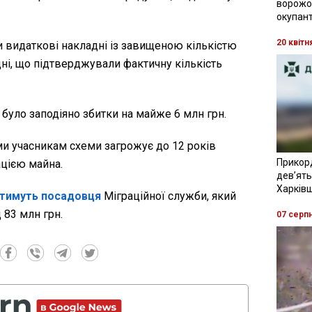
ворожої
окупант
20 квітн
видаткові накладні із завищеною кількістю
дні, що підтверджували фактичну кількість
 було заподіяно збитки на майже 6 млн грн.
ми учасникам схеми загрожує до 12 років
Прикор
ацією майна.
девʼять
Харків
тимуть посадовця
Міграційної служби, який
 83 млн грн.
07 серп