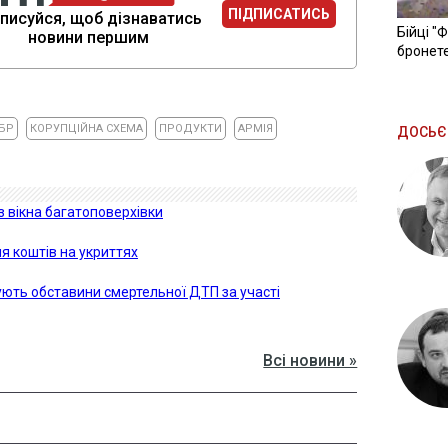
ПІДПИСАТИСЬ
писуйся, щоб дізнаватись
Бійці "
новини першим
бронете
БР
КОРУПЦІЙНА СХЕМА
ПРОДУКТИ
АРМІЯ
ДОСЬЄ
із вікна багатоповерхівки
я коштів на укриттях
ують обставини смертельної ДТП за участі
Всі новини »