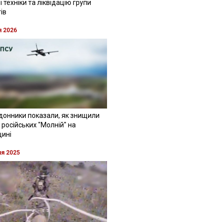
 техніки та ліквідацію групи
ів
я 2026
донники показали, як знищили
 російських "Молній" на
щині
ня 2025