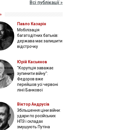
Всі публікації »
»
Павло Казарін
Мобілізація
багатодітних батьків:
держава має залишити
відстрочку
Юрій Касьянов
"Корупція заважає
зупинити війну":
Федоров вже
перейшов усі червоні
лінії Банкової
Віктор Андрусів
Збільшення ціни війни:
удари по російських
НПЗ і складах
змушують Путіна