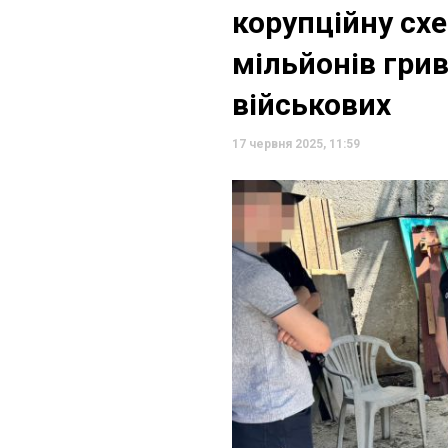
корупційну сх
мільйонів грив
військових
17 червня 2025, 11:59