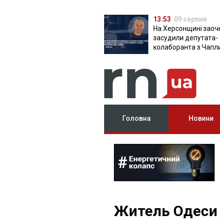
13:53
09 серпня
На Херсонщині заоч
засудили депутата-
колаборанта з Чапл
від КПРФ
Головна
Новини
Житель Одеси