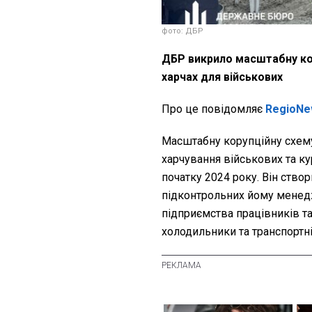
фото: ДБР
ДБР викрило масштабну ко
харчах для військових
Про це повідомляє
RegioNe
Масштабну корупційну схему
харчування військових та к
початку 2024 року. Він створ
підконтрольних йому менедж
підприємства працівників т
холодильники та транспортні