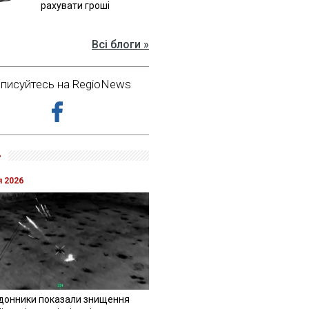
рахувати гроші
Всі блоги »
дписуйтесь на RegioNews
»
я 2026
донники показали знищення