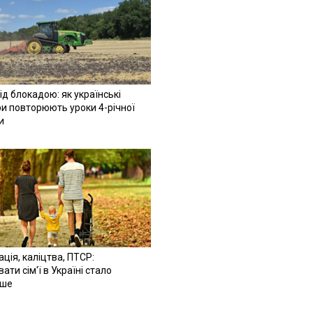
ід блокадою: як українські
и повторюють уроки 4-річної
и
ація, каліцтва, ПТСР:
ати сім'ї в Україні стало
іше