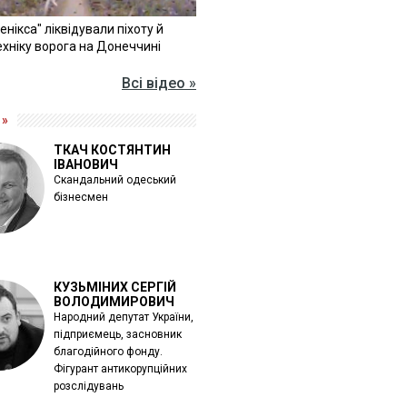
Фенікса" ліквідували піхоту й
хніку ворога на Донеччині
Всі відео »
 »
ТКАЧ КОСТЯНТИН
ІВАНОВИЧ
Скандальний одеський
бізнесмен
КУЗЬМІНИХ СЕРГІЙ
ВОЛОДИМИРОВИЧ
Народний депутат України,
підприємець, засновник
благодійного фонду.
Фігурант антикорупційних
розслідувань