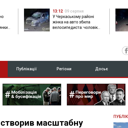
13:12
09 серпня
но
У Черкаському районі
жінка на авто збила
инки
велосипедиста: чоловік
загинув на місці
Публікації
Регіони
Досьє
ПУБЛІК
 створив масштабну