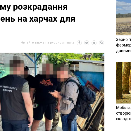
ему розкрадання
ень на харчах для
Зерно п
Читайте также на русском языке
фермер
давнин
Мобіліз
створюв
складн