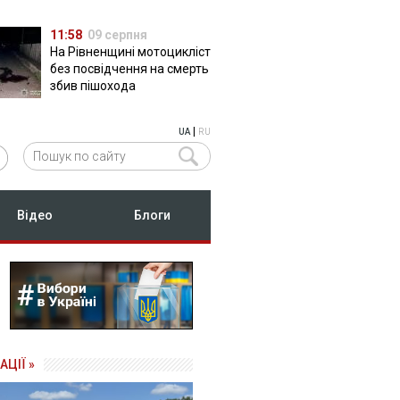
11:58
09 серпня
На Рівненщині мотоцикліст
без посвідчення на смерть
збив пішохода
|
UA
RU
Відео
Блоги
АЦІЇ »