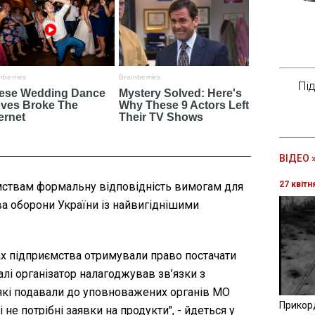
Пі
ВІДЕО 
27 квітн
мствам формальну відповідність вимогам для
тва оборони України із найвигіднішими
ах підприємства отримували право постачати
алі організатор налагоджував зв’язки з
які подавали до уповноважених органів МО
Прикор
 не потрібні заявки на продукти", - йдеться у