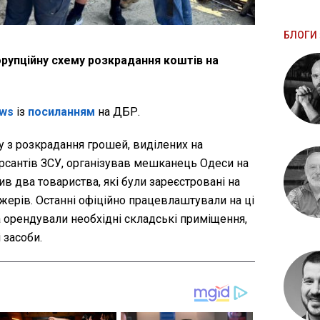
БЛОГИ 
рупційну схему розкрадання коштів на
ws
із
посиланням
на ДБР.
 з розкрадання грошей, виділених на
урсантів ЗСУ, організував мешканець Одеси на
ив два товариства, які були зареєстровані на
ерів. Останні офіційно працевлаштували на ці
а орендували необхідні складські приміщення,
 засоби.