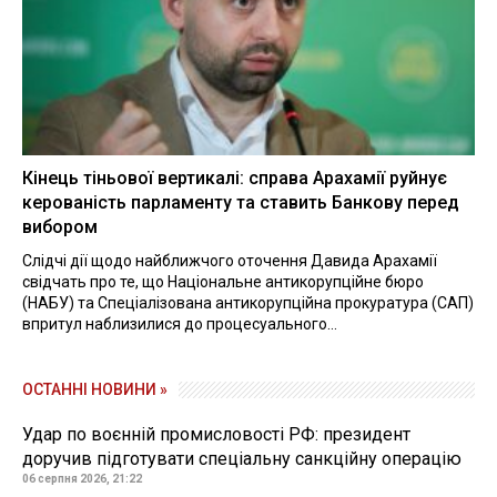
Кінець тіньової вертикалі: справа Арахамії руйнує
керованість парламенту та ставить Банкову перед
вибором
Слідчі дії щодо найближчого оточення Давида Арахамії
свідчать про те, що Національне антикорупційне бюро
(НАБУ) та Спеціалізована антикорупційна прокуратура (САП)
впритул наблизилися до процесуального...
ОСТАННІ НОВИНИ »
Удар по воєнній промисловості РФ: президент
доручив підготувати спеціальну санкційну операцію
06 серпня 2026, 21:22