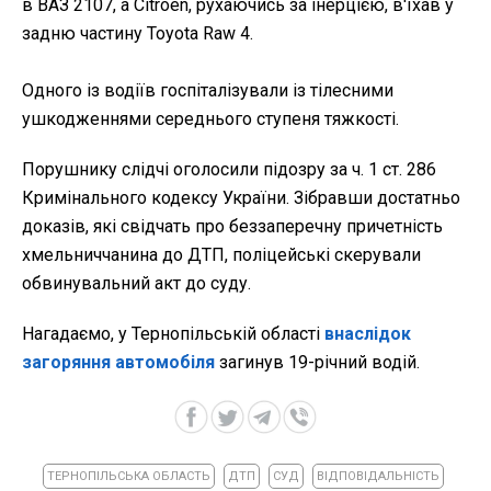
в ВАЗ 2107, а Citroen, рухаючись за інерцією, в'їхав у
задню частину Toyota Raw 4.
Одного із водіїв госпіталізували із тілесними
ушкодженнями середнього ступеня тяжкості.
Порушнику слідчі оголосили підозру за ч. 1 ст. 286
Кримінального кодексу України. Зібравши достатньо
доказів, які свідчать про беззаперечну причетність
хмельниччанина до ДТП, поліцейські скерували
обвинувальний акт до суду.
Нагадаємо, у Тернопільській області
внаслідок
загоряння автомобіля
загинув 19-річний водій.
ТЕРНОПІЛЬСЬКА ОБЛАСТЬ
ДТП
СУД
ВІДПОВІДАЛЬНІСТЬ