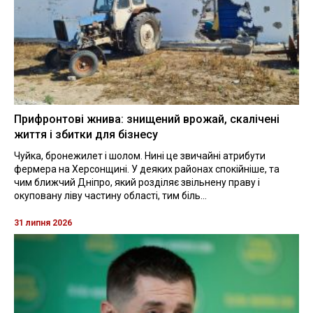
Прифронтові жнива: знищений врожай, скалічені
життя і збитки для бізнесу
Чуйка, бронежилет і шолом. Нині це звичайні атрибути
фермера на Херсонщині. У деяких районах спокійніше, та
чим ближчий Дніпро, який розділяє звільнену праву і
окуповану ліву частину області, тим біль...
31 липня 2026