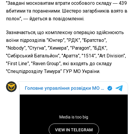
"Завдані московитам втрати особового складу ― 439
вбитими та пораненими. Шестеро загарбників взято в
полон”, ― йдеться в повідомленні.
Зазначається, що комплексну операцію здійснюють
воїни підрозділів "Юнгер”, "РДК”, "Братство”,
"Nobody”, "Стугна”, "Химера”, "Paragon”, "БДК”,
"Сибірський Батальйон”, "Аратта”, "1514”, "Art Division”,
"First Line”, "Raven Group”, які входять до складу
"Спецпідрозділу Тимура” ГУР МО України.