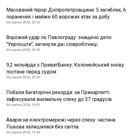
Масований терор Дніпропетровщини: 5 загиблих, 6
поранених і майже 60 ворожих атак за добу
06 серпня 2026, 20:56
Ворожий удар по Павлограду: знищено депо
"Укрпошти", загинули дві співробітниці
06 серпня 2026, 20:45
9,2 мільярда з ПриватБанку: Коломойський знову
постане перед судом
06 серпня 2026, 20:30
Побили багаторічні рекорди: на Прикарпатті
зафіксували аномальну спеку до 37 градусів
06 серпня 2026, 19:59
Аварія на електромережі через спеку: частина
Львова залишилася без світла
06 серпня 2026, 19:40