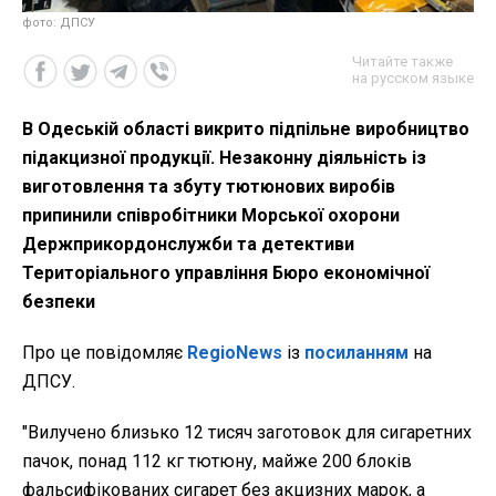
фото: ДПСУ
Читайте также
на русском языке
В Одеській області викрито підпільне виробництво
підакцизної продукції. Незаконну діяльність із
виготовлення та збуту тютюнових виробів
припинили співробітники Морської охорони
Держприкордонслужби та детективи
Територіального управління Бюро економічної
безпеки
Про це повідомляє
RegioNews
із
посиланням
на
ДПСУ.
"Вилучено близько 12 тисяч заготовок для сигаретних
пачок, понад 112 кг тютюну, майже 200 блоків
фальсифікованих сигарет без акцизних марок, а