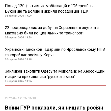
Понад 120 фіктивних мобілізацій в "Оберезі": на
Буковині та Волині викрили посадовців ТЦК
06 серпня 2026, 19:29
22 постраждалих за добу: на Херсонщині окупанти
масовано били по цивільних та транспорті
06 серпня 2026, 18:59
Українські військові вдарили по Ярославському НПЗ
та кораблях росіян у Керчі
06 серпня 2026, 18:40
Закликав захопити Одесу та Миколаїв: на Херсонщині
викрили прихильника "русского міра"
06 серпня 2026, 18:36
29 травня 2025, 15:10
Воїни ГУР показали, як нищать росіян