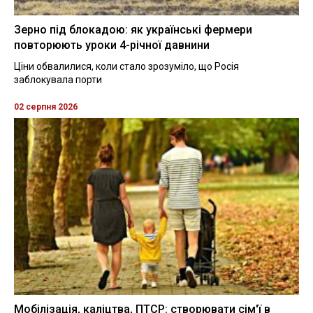
Зерно під блокадою: як українські фермери
повторюють уроки 4-річної давнини
Ціни обвалилися, коли стало зрозуміло, що Росія
заблокувала порти
02 серпня 2026
Мобілізація, каліцтва, ПТСР: створювати сім'ї в