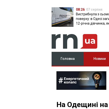
08:26
07 серпня
Вистрибнула з сьом
поверху: в Одесі за
12-річна дівчинка, я
приїхала на відпочи
Головна
Новини
На Одещині на