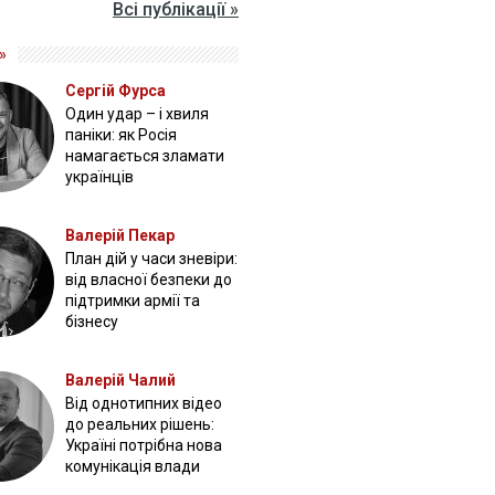
Всі публікації »
»
Сергій Фурса
Один удар – і хвиля
паніки: як Росія
намагається зламати
українців
Валерій Пекар
План дій у часи зневіри:
від власної безпеки до
підтримки армії та
бізнесу
Валерій Чалий
Від однотипних відео
до реальних рішень:
Україні потрібна нова
комунікація влади