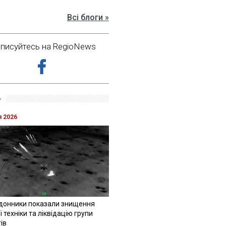
Всі блоги »
дписуйтесь на RegioNews
»
я 2026
донники показали знищення
 техніки та ліквідацію групи
ів