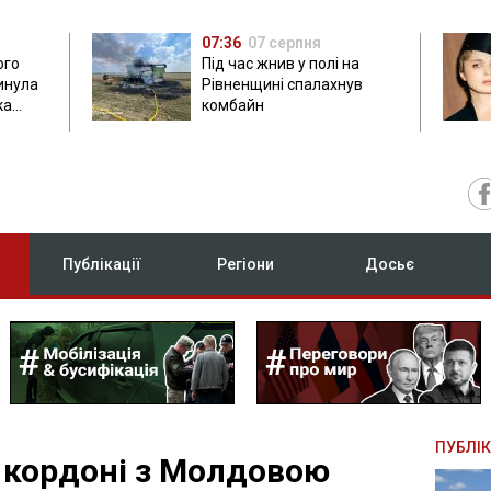
07:36
07 серпня
ого
Під час жнив у полі на
гинула
Рівненщині спалахнув
ка
комбайн
нок
Публікації
Регіони
Досьє
ПУБЛІК
 кордоні з Молдовою