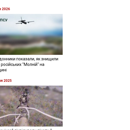
я 2026
донники показали, як знищили
 російських "Молній" на
щині
ня 2025