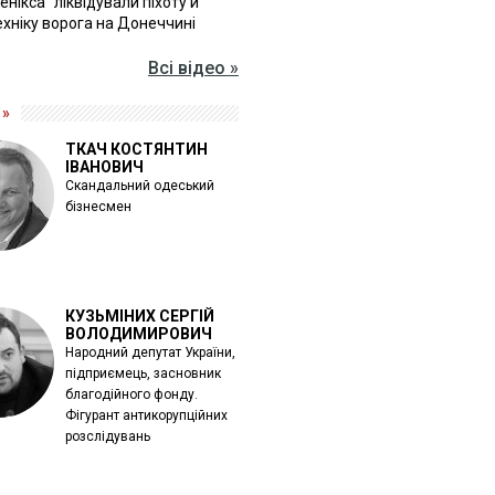
Фенікса" ліквідували піхоту й
хніку ворога на Донеччині
Всі відео »
 »
ТКАЧ КОСТЯНТИН
ІВАНОВИЧ
Скандальний одеський
бізнесмен
КУЗЬМІНИХ СЕРГІЙ
ВОЛОДИМИРОВИЧ
Народний депутат України,
підприємець, засновник
благодійного фонду.
Фігурант антикорупційних
розслідувань