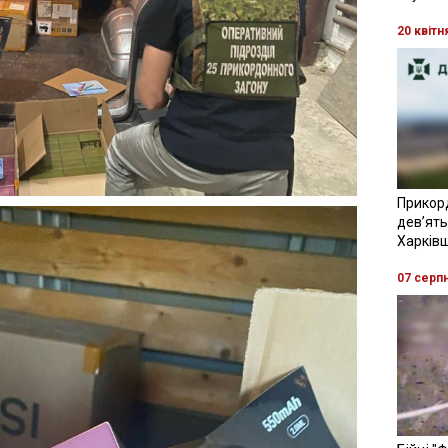
20 квітн
Прикор
девʼять
Харків
07 серп