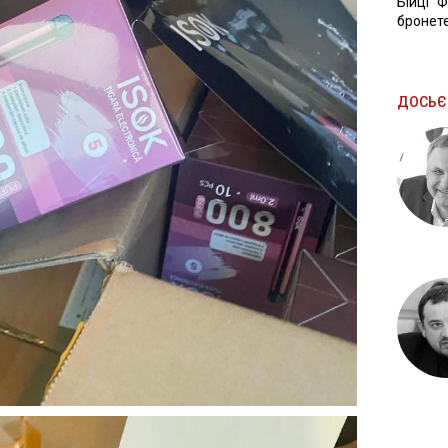
Бійці "
бронете
ДОСЬЄ