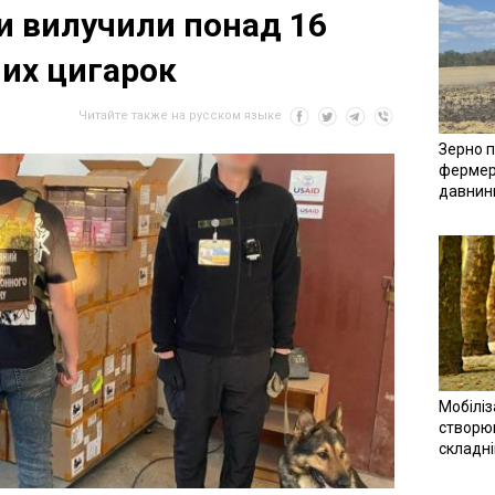
 вилучили понад 16
них цигарок
Читайте также на русском языке
Зерно п
фермер
давнин
Мобіліз
створюв
складн