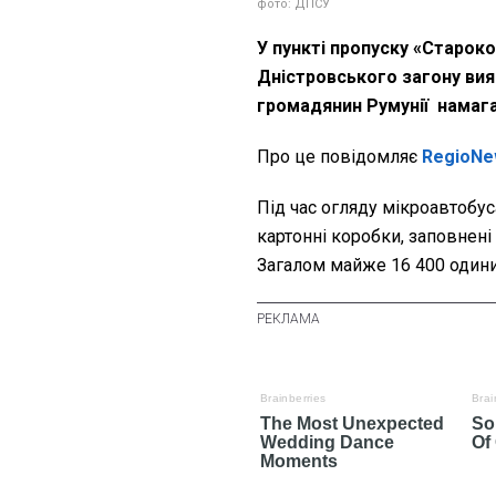
фото: ДПСУ
У пункті пропуску «Старок
Дністровського загону вияв
громадянин Румунії намага
Про це повідомляє
RegioNe
Під час огляду мікроавтобу
картонні коробки, заповнені
Загалом майже 16 400 одини