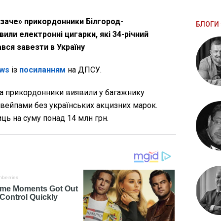
озаче» прикордонники Білгород-
БЛОГИ 
или електронні цигарки, які 34-річний
вся завезти в Україну
ws
із
посиланням
на ДПСУ.
са прикордонники виявили у багажнику
 вейпами без українських акцизних марок.
ць на суму понад 14 млн грн.