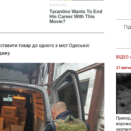
Пі
оставити товар до одного з міст Одеської
дажу.
ВІДЕО 
27 квітн
Прикор
ворожої
окупант