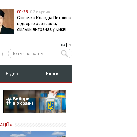
01:35
07 серпня
Співачка Клавдія Петрівна
відверто розповіла,
скільки витрачає у Києві
|
UA
RU
Відео
Блоги
АЦІЇ »