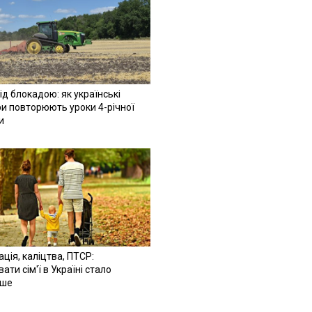
ід блокадою: як українські
и повторюють уроки 4-річної
и
ація, каліцтва, ПТСР:
ати сім'ї в Україні стало
іше