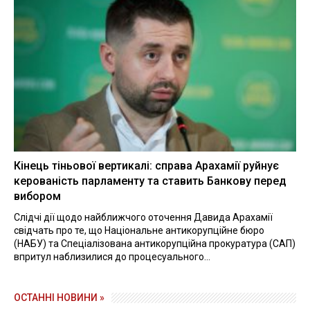
Кінець тіньової вертикалі: справа Арахамії руйнує
керованість парламенту та ставить Банкову перед
вибором
Слідчі дії щодо найближчого оточення Давида Арахамії
свідчать про те, що Національне антикорупційне бюро
(НАБУ) та Спеціалізована антикорупційна прокуратура (САП)
впритул наблизилися до процесуального...
ОСТАННІ НОВИНИ »