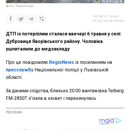
фото: Нацполіція
Читайте также
на русском языке
ДТП із потерпілим сталася ввечері 6 травня у селі
Дубровиця Яворівського району. Чоловіка
ушпиталили до медзакладу
Про це повідомляє
RegioNews
із посиланням на
пресслужбу
Національної поліції у Львівській
області.
За даними слідства, близько 20:00 вантажівка Terberg
FM-2850T з’їхала в кювет і перекинулась.