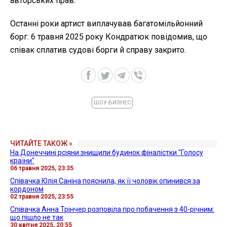
авторських прав.
Останні роки артист виплачував багатомільйонний
борг. 6 травня 2025 року Кондратюк повідомив, що
співак сплатив судові борги й справу закрито.
ШОУ-БИЗНЕС
ЧИТАЙТЕ ТАКОЖ »
На Донеччині рсіяни знищили будинок фіналістки "Голосу
країни"
06 травня 2025, 23:35
Співачка Юлія Саніна пояснила, як її чоловік опинився за
кордоном
02 травня 2025, 23:55
Співачка Анна Трінчер розповіла про побачення з 40-річним:
що пішло не так
30 квітня 2025, 20:55