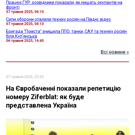
Працює ГУР: розвідники показали, як нищать окупантів на
фронті
07 травня 2025, 06:10
Сили оборони спалили техніку росіян на Півдні: відео
07 травня 2025, 04:10
Бригада "Помста" знищила ППО, танки, САУ та техніку росіян
біля Куп’янська
06 травня 2025, 16:40
Всі новини »
07 травня 2025, 23:55
На Євробаченні показали репетицію
номеру Ziferblat: як буде
представлена Україна