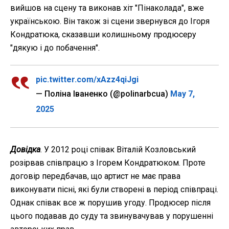
вийшов на сцену та виконав хіт "Пінаколада", вже
українською. Він також зі сцени звернувся до Ігоря
Кондратюка, сказавши колишньому продюсеру
"дякую і до побачення".
pic.twitter.com/xAzz4qiJgi
— Поліна Іваненко (@polinarbcua)
May 7,
2025
Довідка
. У 2012 році співак Віталій Козловський
розірвав співпрацю з Ігорем Кондратюком. Проте
договір передбачав, що артист не має права
виконувати пісні, які були створені в період співпраці.
Однак співак все ж порушив угоду. Продюсер після
цього подавав до суду та звинувачував у порушенні