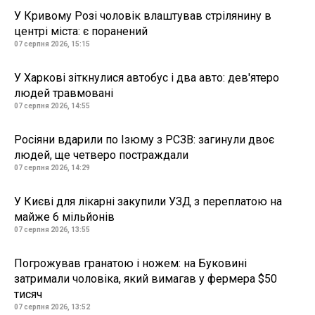
У Кривому Розі чоловік влаштував стрілянину в
центрі міста: є поранений
07 серпня 2026, 15:15
У Харкові зіткнулися автобус і два авто: дев'ятеро
людей травмовані
07 серпня 2026, 14:55
Росіяни вдарили по Ізюму з РСЗВ: загинули двоє
людей, ще четверо постраждали
07 серпня 2026, 14:29
У Києві для лікарні закупили УЗД з переплатою на
майже 6 мільйонів
07 серпня 2026, 13:55
Погрожував гранатою і ножем: на Буковині
затримали чоловіка, який вимагав у фермера $50
тисяч
07 серпня 2026, 13:52