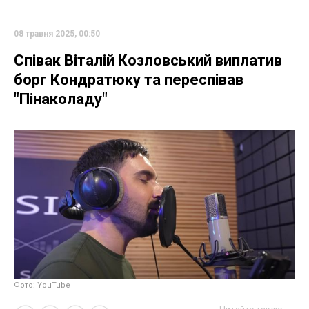
08 травня 2025, 00:50
Співак Віталій Козловський виплатив
борг Кондратюку та переспівав
"Пінаколаду"
Фото: YouTube