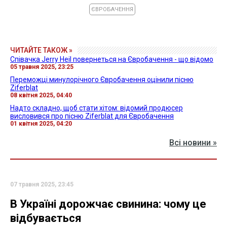
ЄВРОБАЧЕННЯ
ЧИТАЙТЕ ТАКОЖ »
Співачка Jerry Heil повернеться на Євробачення - що відомо
05 травня 2025, 23:25
Переможці минулорічного Євробачення оцінили пісню
Ziferblat
08 квітня 2025, 04:40
Надто складно, щоб стати хітом: відомий продюсер
висловився про пісню Ziferblat для Євробачення
01 квітня 2025, 04:20
Всі новини »
07 травня 2025, 23:45
В Україні дорожчає свинина: чому це
відбувається