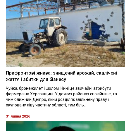
Прифронтові жнива: знищений врожай, скалічені
життя і збитки для бізнесу
Чуйка, бронежилет і шолом. Нині це звичайні атрибути
фермера на Херсонщині. У деяких районах спокійніше, та
чим ближчий Дніпро, який розділяє звільнену праву і
окуповану ліву частину області, тим біль...
31 липня 2026