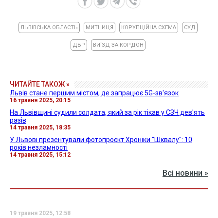
ЛЬВІВСЬКА ОБЛАСТЬ
МИТНИЦЯ
КОРУПЦІЙНА СХЕМА
СУД
ДБР
ВИЇЗД ЗА КОРДОН
ЧИТАЙТЕ ТАКОЖ »
Львів стане першим містом, де запрацює 5G-зв'язок
16 травня 2025, 20:15
На Львівщині судили солдата, який за рік тікав у СЗЧ дев'ять
разів
14 травня 2025, 18:35
У Львові презентували фотопроєкт Хроніки "Шквалу": 10
років незламності
14 травня 2025, 15:12
Всі новини »
19 травня 2025, 12:58