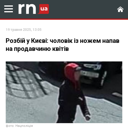
19 травня 2025, 13:05
Розбій у Києві: чоловік із ножем напав
на продавчиню квітів
фото: Нацполіція