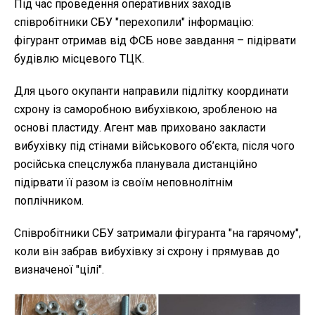
Під час проведення оперативних заходів
співробітники СБУ "перехопили" інформацію:
фігурант отримав від ФСБ нове завдання – підірвати
будівлю місцевого ТЦК.
Для цього окупанти направили підлітку координати
схрону із саморобною вибухівкою, зробленою на
основі пластиду. Агент мав приховано закласти
вибухівку під стінами військового об’єкта, після чого
російська спецслужба планувала дистанційно
підірвати її разом із своїм неповнолітнім
поплічником.
Співробітники СБУ затримали фігуранта "на гарячому",
коли він забрав вибухівку зі схрону і прямував до
визначеної "цілі".