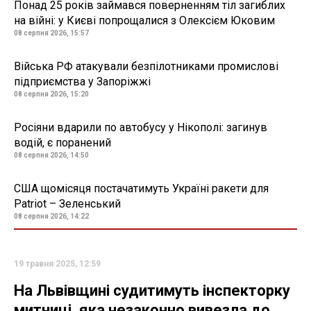
Понад 25 років займався поверненням тіл загиблих
на війні: у Києві попрощалися з Олексієм Юковим
08 серпня 2026, 15:57
Війська РФ атакували безпілотниками промислові
підприємства у Запоріжжі
08 серпня 2026, 15:20
Росіяни вдарили по автобусу у Нікополі: загинув
водій, є поранений
08 серпня 2026, 14:50
США щомісяця постачатимуть Україні ракети для
Patriot – Зеленський
08 серпня 2026, 14:22
19 травня 2025, 12:59
На Львівщині судитимуть інспекторку
митниці, яка незаконно вивезла до