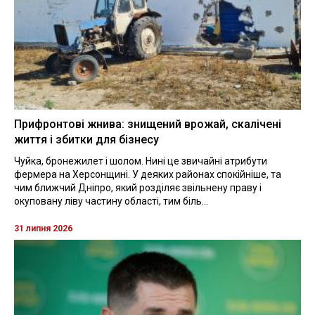
Прифронтові жнива: знищений врожай, скалічені
життя і збитки для бізнесу
Чуйка, бронежилет і шолом. Нині це звичайні атрибути
фермера на Херсонщині. У деяких районах спокійніше, та
чим ближчий Дніпро, який розділяє звільнену праву і
окуповану ліву частину області, тим біль...
31 липня 2026