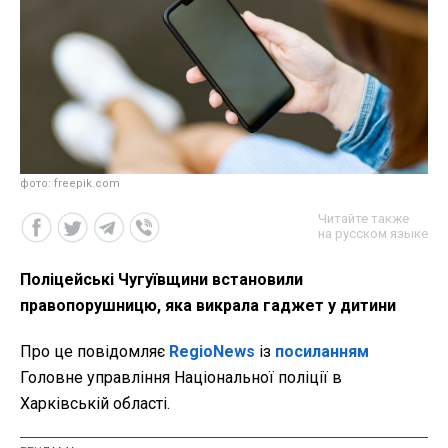
фото: freepik.com
Читайте также
на русском языке
Поліцейські Чугуївщини встановили
правопорушницю, яка викрала гаджет у дитини
Про це повідомляє
RegioNews
із
посиланням
Головне управління Національної поліції в
Харківській області.