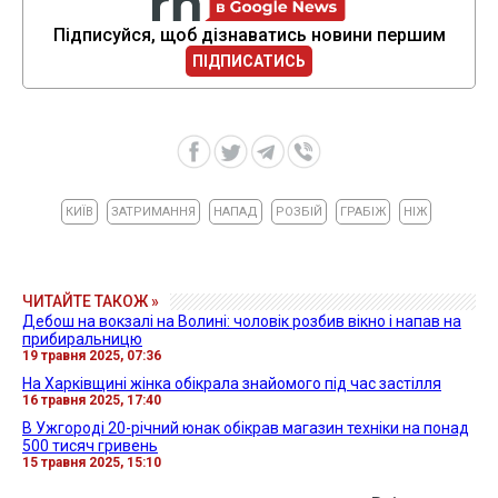
Підписуйся, щоб дізнаватись новини першим
ПІДПИСАТИСЬ
КИЇВ
ЗАТРИМАННЯ
НАПАД
РОЗБІЙ
ГРАБІЖ
НІЖ
ЧИТАЙТЕ ТАКОЖ »
Дебош на вокзалі на Волині: чоловік розбив вікно і напав на
прибиральницю
19 травня 2025, 07:36
На Харківщині жінка обікрала знайомого під час застілля
16 травня 2025, 17:40
В Ужгороді 20-річний юнак обікрав магазин техніки на понад
500 тисяч гривень
15 травня 2025, 15:10