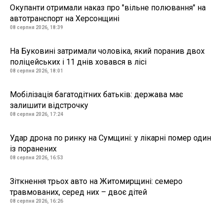
Окупанти отримали наказ про "вільне полювання" на
автотранспорт на Херсонщині
08 серпня 2026, 18:39
На Буковині затримали чоловіка, який поранив двох
поліцейських і 11 днів ховався в лісі
08 серпня 2026, 18:01
Мобілізація багатодітних батьків: держава має
залишити відстрочку
08 серпня 2026, 17:24
Удар дрона по ринку на Сумщині: у лікарні помер один
із поранених
08 серпня 2026, 16:53
Зіткнення трьох авто на Житомирщині: семеро
травмованих, серед них – двоє дітей
08 серпня 2026, 16:26