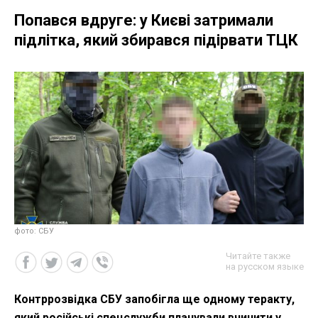
Попався вдруге: у Києві затримали
підлітка, який збирався підірвати ТЦК
фото: СБУ
Читайте также
на русском языке
Контррозвідка СБУ запобігла ще одному теракту,
який російські спецслужби планували вчинити у