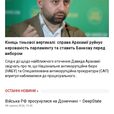
Кінець тіньової вертикалі: справа Арахамії руйнує
керованість парламенту та ставить Банкову перед
вибором
Слідчі дії щодо найближчого оточення Давида Арахамії
свідчать про те, що Національне антикорупційне бюро
(НАБУ) та Спеціалізована антикорупційна прокуратура (САП)
впритул наблизилися до процесуального...
ОСТАННІ НОВИНИ »
Війська РФ просунулися на Донеччині – DeepState
08 серпня 2026, 19:05