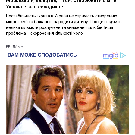
Мобілізація, каліцтва, ПТСР: створювати сім'ї в
Україні стало складніше
Нестабільність і криза в Україні не сприяють створенню
міцної сім'ї та бажанню народити дитину. Про це свідчить
велика кількість розлучень та зниження шлюбів. Інша
проблема – скорочення кількості чоло...