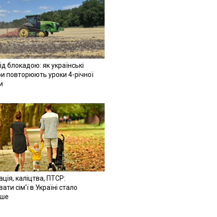
ід блокадою: як українські
и повторюють уроки 4-річної
и
ація, каліцтва, ПТСР:
ати сім'ї в Україні стало
іше