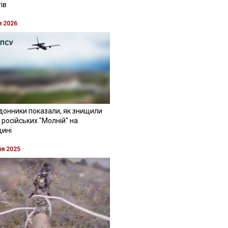
ів
я 2026
донники показали, як знищили
 російських "Молній" на
щині
ня 2025