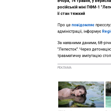
Вчора, 14 травня, у Берисл
російській міні ПФМ-1 "Ле
її стан тяжкий
Про це
повідомляє
пресслуж
адміністрації, інформує
Reg
За наявними даними, 68-річн
"Лепесток". Через детонаці
травматичну ампутацію стоп