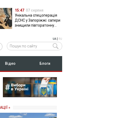
15:47
07 серпня
Унікальна спецоперація
ДСНС у Запоріжжі: сапери
знищили півторатонну
російську авіабомбу
ФАБ-500
|
UA
RU
Відео
Блоги
АЦІЇ »