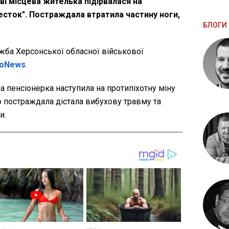
аві місцева жителька підірвалася на
песток". Постраждала втратила частину ноги,
БЛОГИ 
ба Херсонської обласної військової
ioNews
.
а пенсіонерка наступила на протипіхотну міну
ю постраждала дістала вибухову травму та
и.