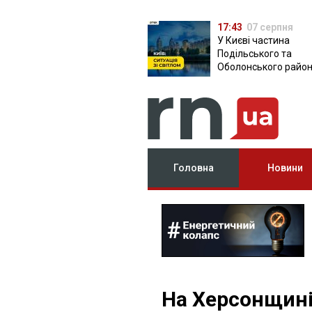
17:43
07 серпня
У Києві частина
Подільського та
Оболонського район
залишилася без світ
чому причина
Головна
Новини
На Херсонщині