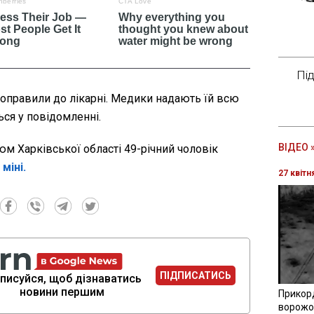
Пі
доправили до лікарні. Медики надають їй всю
ься у повідомленні.
ВІДЕО 
зюм Харківської області 49-річний чоловік
міні.
27 квітн
ПІДПИСАТИСЬ
писуйся, щоб дізнаватись
новини першим
Прикор
ворожої