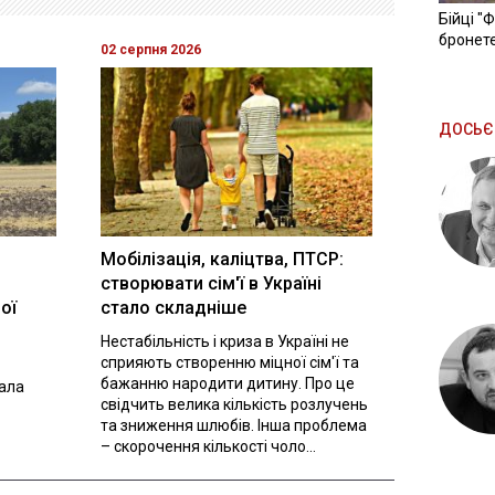
Бійці "
бронете
02 серпня 2026
ДОСЬЄ
Мобілізація, каліцтва, ПТСР:
створювати сім'ї в Україні
ої
стало складніше
Нестабільність і криза в Україні не
сприяють створенню міцної сім'ї та
бажанню народити дитину. Про це
вала
свідчить велика кількість розлучень
та зниження шлюбів. Інша проблема
– скорочення кількості чоло...