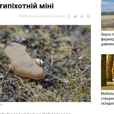
типіхотній міні
Читайте также на русском языке
Зерно п
фермер
давнин
Мобіліз
створюв
складн
ел