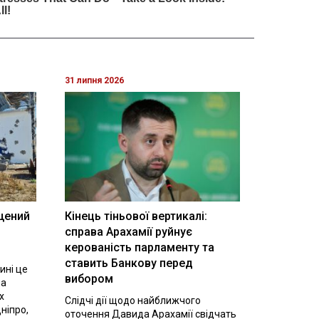
31 липня 2026
щений
Кінець тіньової вертикалі:
і
справа Арахамії руйнує
керованість парламенту та
ставить Банкову перед
ині це
вибором
на
х
Слідчі дії щодо найближчого
ніпро,
оточення Давида Арахамії свідчать