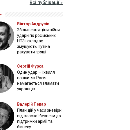
Всі публікації »
»
Віктор Андрусів
Збільшення ціни війни:
удари по російських
НПЗ і складах
змушують Путіна
рахувати гроші
Сергій Фурса
Один удар – і хвиля
паніки: як Росія
намагається зламати
українців
Валерій Пекар
План дій у часи зневіри:
від власної безпеки до
підтримки армії та
бізнесу