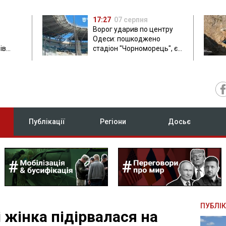
17:27
07 серпня
Ворог ударив по центру
Одеси: пошкоджено
ів
стадіон "Чорноморець", є
ла: в
постраждала
Публікації
Регіони
Досьє
ПУБЛІК
 жінка підірвалася на