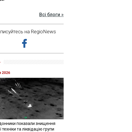
Всі блоги »
дписуйтесь на RegioNews
»
я 2026
донники показали знищення
 техніки та ліквідацію групи