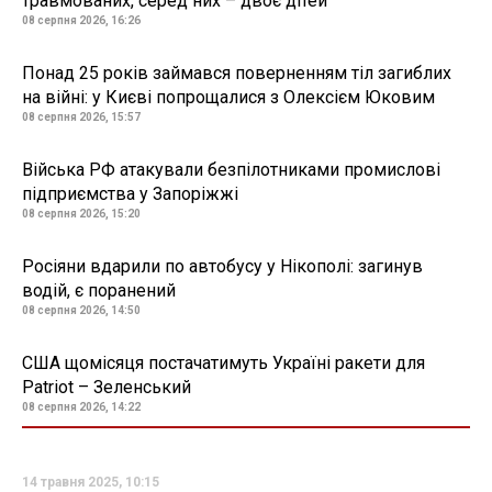
травмованих, серед них – двоє дітей
08 серпня 2026, 16:26
Понад 25 років займався поверненням тіл загиблих
на війні: у Києві попрощалися з Олексієм Юковим
08 серпня 2026, 15:57
Війська РФ атакували безпілотниками промислові
підприємства у Запоріжжі
08 серпня 2026, 15:20
Росіяни вдарили по автобусу у Нікополі: загинув
водій, є поранений
08 серпня 2026, 14:50
США щомісяця постачатимуть Україні ракети для
Patriot – Зеленський
08 серпня 2026, 14:22
14 травня 2025, 10:15