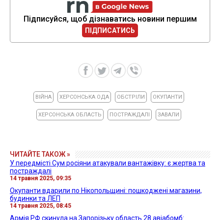
Підписуйся, щоб дізнаватись новини першим
ПІДПИСАТИСЬ
ВІЙНА
ХЕРСОНСЬКА ОДА
ОБСТРІЛИ
ОКУПАНТИ
ХЕРСОНСЬКА ОБЛАСТЬ
ПОСТРАЖДАЛІ
ЗАВАЛИ
ЧИТАЙТЕ ТАКОЖ »
У передмісті Сум росіяни атакували вантажівку: є жертва та
постраждалі
14 травня 2025, 09:35
Окупанти вдарили по Нікопольщині: пошкоджені магазини,
будинки та ЛЕП
14 травня 2025, 08:45
Армія РФ скинула на Запорізьку область 28 авіабомб: