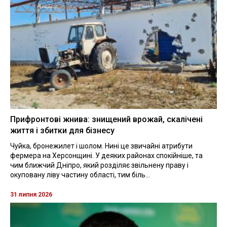
Прифронтові жнива: знищений врожай, скалічені
життя і збитки для бізнесу
Чуйка, бронежилет і шолом. Нині це звичайні атрибути
фермера на Херсонщині. У деяких районах спокійніше, та
чим ближчий Дніпро, який розділяє звільнену праву і
окуповану ліву частину області, тим біль...
31 липня 2026