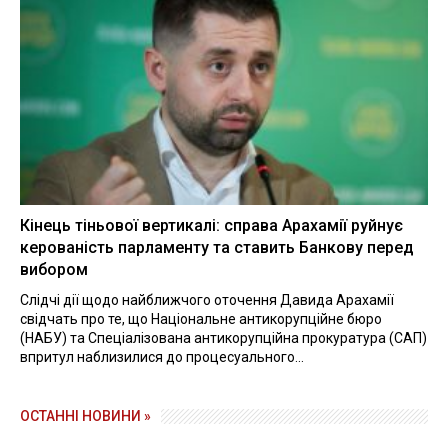
Кінець тіньової вертикалі: справа Арахамії руйнує
керованість парламенту та ставить Банкову перед
вибором
Слідчі дії щодо найближчого оточення Давида Арахамії
свідчать про те, що Національне антикорупційне бюро
(НАБУ) та Спеціалізована антикорупційна прокуратура (САП)
впритул наблизилися до процесуального...
ОСТАННІ НОВИНИ »