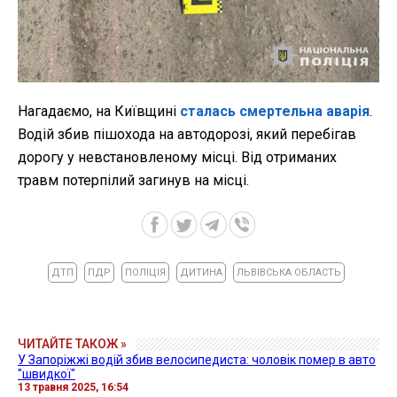
Нагадаємо, на Київщині
сталась смертельна аварія
.
Водій збив пішохода на автодорозі, який перебігав
дорогу у невстановленому місці. Від отриманих
травм потерпілий загинув на місці.
ДТП
ПДР
ПОЛІЦІЯ
ДИТИНА
ЛЬВІВСЬКА ОБЛАСТЬ
ЧИТАЙТЕ ТАКОЖ »
У Запоріжжі водій збив велосипедиста: чоловік помер в авто
"швидкої"
13 травня 2025, 16:54