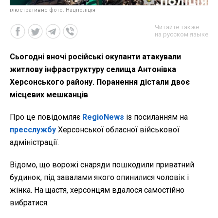
ілюстративне фото: Нацполіція
Читайте также
на русском языке
Сьогодні вночі російські окупанти атакували
житлову інфраструктуру селища Антонівка
Херсонського району. Поранення дістали двоє
місцевих мешканців
Про це повідомляє
RegioNews
із посиланням на
пресслужбу
Херсонської обласної військової
адміністрації.
Відомо, що ворожі снаряди пошкодили приватний
будинок, під завалами якого опинилися чоловік і
жінка. На щастя, херсонцям вдалося самостійно
вибратися.