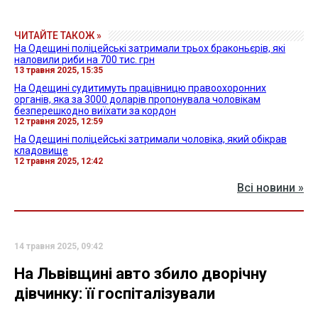
ЧИТАЙТЕ ТАКОЖ »
На Одещині поліцейські затримали трьох браконьєрів, які
наловили риби на 700 тис. грн
13 травня 2025, 15:35
На Одещині судитимуть працівницю правоохоронних
органів, яка за 3000 доларів пропонувала чоловікам
безперешкодно виїхати за кордон
12 травня 2025, 12:59
На Одещині поліцейські затримали чоловіка, який обікрав
кладовище
12 травня 2025, 12:42
Всі новини »
14 травня 2025, 09:42
На Львівщині авто збило дворічну
дівчинку: її госпіталізували