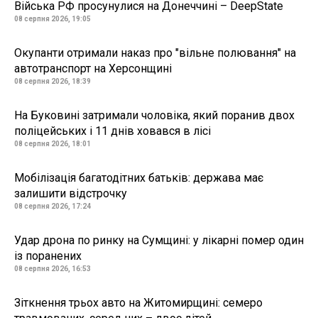
Війська РФ просунулися на Донеччині – DeepState
08 серпня 2026, 19:05
Окупанти отримали наказ про "вільне полювання" на
автотранспорт на Херсонщині
08 серпня 2026, 18:39
На Буковині затримали чоловіка, який поранив двох
поліцейських і 11 днів ховався в лісі
08 серпня 2026, 18:01
Мобілізація багатодітних батьків: держава має
залишити відстрочку
08 серпня 2026, 17:24
Удар дрона по ринку на Сумщині: у лікарні помер один
із поранених
08 серпня 2026, 16:53
Зіткнення трьох авто на Житомирщині: семеро