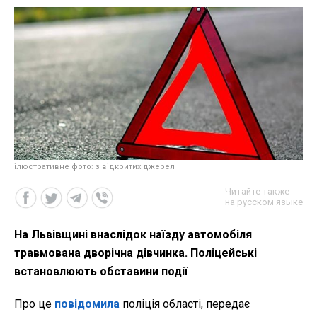
ілюстративне фото: з відкритих джерел
Читайте также
на русском языке
На Львівщині внаслідок наїзду автомобіля
травмована дворічна дівчинка. Поліцейські
встановлюють обставини події
Про це
повідомила
поліція області, передає