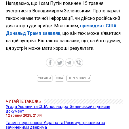
Нагадаємо, що і сам Путін повинен 15 травня
зустрітися з Володимиром Зеленським. Проте наразі
також немає точної інформації, чи дійсно російський
диктатор туди приїде. Між іншим,
президент США
Дональд Трамп заявляв
, що він теж може з'явитися
на цій зустрічі. Він також зазначив, що, на його думку,
ця зустріч може мати хороші результати.
УКРАЇНА
США
ПЕРЕМОВИНИ
ЧИТАЙТЕ ТАКОЖ »
Угода України та США про надра: Зеленський підписав
документ
12 травня 2025, 21:44
Таємні переговори: Україна та Росія зустрічалися за
зачиненими дверима