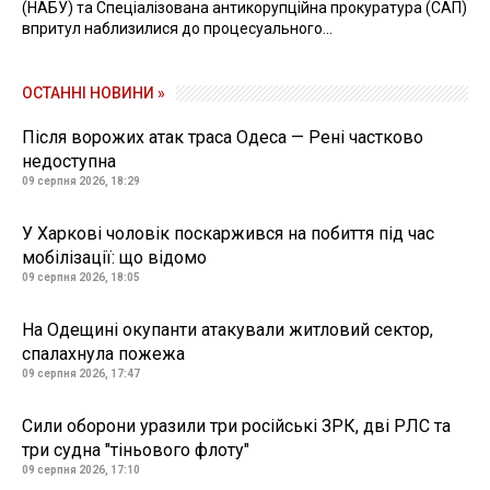
(НАБУ) та Спеціалізована антикорупційна прокуратура (САП)
впритул наблизилися до процесуального...
ОСТАННІ НОВИНИ »
Після ворожих атак траса Одеса — Рені частково
недоступна
09 серпня 2026, 18:29
У Харкові чоловік поскаржився на побиття під час
мобілізації: що відомо
09 серпня 2026, 18:05
На Одещині окупанти атакували житловий сектор,
спалахнула пожежа
09 серпня 2026, 17:47
Сили оборони уразили три російські ЗРК, дві РЛС та
три судна "тіньового флоту"
09 серпня 2026, 17:10