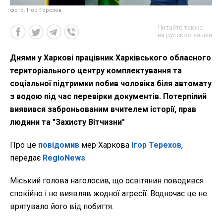
фото: Ігор Терехов
Читайте также
на русском языке
Днями у Харкові працівник Харківського обласного
територіального центру комплектування та
соціальної підтримки побив чоловіка біля автомату
з водою під час перевірки документів. Потерпілий
виявився заброньованим вчителем історії, прав
людини та "Захисту Вітчизни"
Про це
повідомив
мер Харкова
Ігор Терехов
,
передає
RegioNews
.
Міський голова наголосив, що освітянин поводився
спокійно і не виявляв жодної агресії. Водночас це не
врятувало його від побиття.