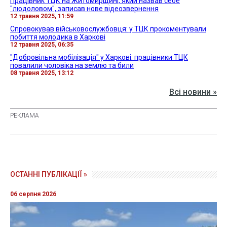
Працівник ТЦК на Житомирщині, який назвав себе
"людоловом", записав нове відеозвернення
12 травня 2025, 11:59
Спровокував військовослужбовця: у ТЦК прокоментували
побиття молодика в Харкові
12 травня 2025, 06:35
"Добровільна мобілізація" у Харкові: працівники ТЦК
повалили чоловіка на землю та били
08 травня 2025, 13:12
Всі новини »
ОСТАННІ ПУБЛІКАЦІЇ »
06 серпня 2026