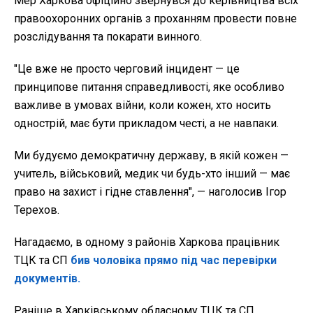
Мер Харкова офіційно звернувся до керівництва всіх
правоохоронних органів з проханням провести повне
розслідування та покарати винного.
"Це вже не просто черговий інцидент
— це
принципове питання справедливості, яке особливо
важливе в умовах війни, коли кожен, хто носить
однострій, має бути прикладом честі, а не навпаки.
Ми будуємо демократичну державу, в якій кожен
—
учитель, військовий, медик чи будь-хто інший — має
право на захист і гідне ставлення", — наголосив Ігор
Терехов.
Нагадаємо, в одному з районів Харкова працівник
ТЦК та СП
бив чоловіка прямо під час перевірки
документів.
Раніше в Харківському обласному ТЦК та СП