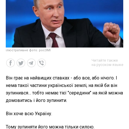
ілюстративне фото: росЗМІ
Читайте также
на русском языке
Він грає на найвищих ставках - або все, або нічого.
І
нема такої частини української землі, на якій би він
зупинився… тобто немає тієї "середини" на якій можна
домовитись і його зупинити.
Він хоче всю Україну.
Тому зупиняти його можна тільки силою.