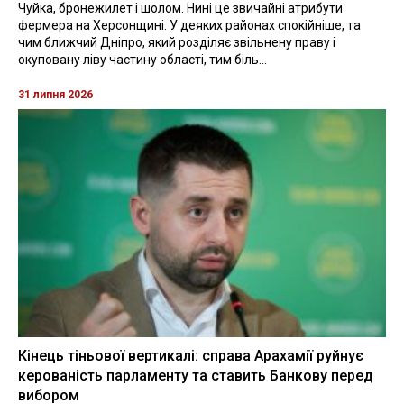
Чуйка, бронежилет і шолом. Нині це звичайні атрибути
фермера на Херсонщині. У деяких районах спокійніше, та
чим ближчий Дніпро, який розділяє звільнену праву і
окуповану ліву частину області, тим біль...
31 липня 2026
Кінець тіньової вертикалі: справа Арахамії руйнує
керованість парламенту та ставить Банкову перед
вибором