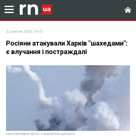
22 квітня 2025, 14:47
Росіяни атакували Харків "шахедами":
є влучання і постраждалі
ілюстративне фото: з відкритих джерел