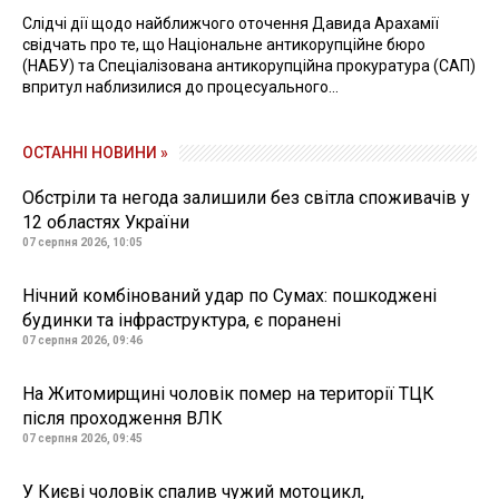
Слідчі дії щодо найближчого оточення Давида Арахамії
свідчать про те, що Національне антикорупційне бюро
(НАБУ) та Спеціалізована антикорупційна прокуратура (САП)
впритул наблизилися до процесуального...
ОСТАННІ НОВИНИ »
Обстріли та негода залишили без світла споживачів у
12 областях України
07 серпня 2026, 10:05
Нічний комбінований удар по Сумах: пошкоджені
будинки та інфраструктура, є поранені
07 серпня 2026, 09:46
На Житомирщині чоловік помер на території ТЦК
після проходження ВЛК
07 серпня 2026, 09:45
У Києві чоловік спалив чужий мотоцикл,