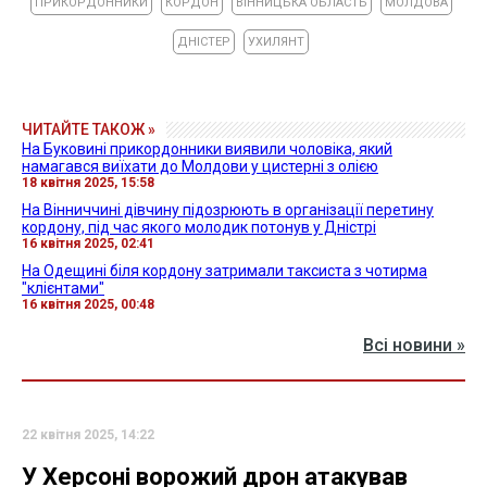
ПРИКОРДОННИКИ
КОРДОН
ВІННИЦЬКА ОБЛАСТЬ
МОЛДОВА
ДНІСТЕР
УХИЛЯНТ
ЧИТАЙТЕ ТАКОЖ »
На Буковині прикордонники виявили чоловіка, який
намагався виїхати до Молдови у цистерні з олією
18 квітня 2025, 15:58
На Вінниччині дівчину підозрюють в організації перетину
кордону, під час якого молодик потонув у Дністрі
16 квітня 2025, 02:41
На Одещині біля кордону затримали таксиста з чотирма
"клієнтами"
16 квітня 2025, 00:48
Всі новини »
22 квітня 2025, 14:22
У Херсоні ворожий дрон атакував