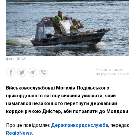
фото: ДПСУ
Читайте также
на русском языке
Військовослужбовці Могилів-Подільського
прикордонного загону виявили ухилянта, який
намагався незаконного перетнути державний
кордон річкою Дністер, аби потрапити до Молдови
Про це повідомляє
Держприкордонслужба
, передає
RegioNews
.