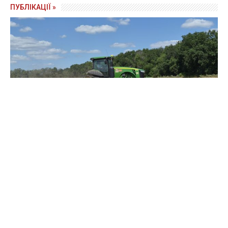
ПУБЛІКАЦІЇ »
Зерно під блокадою: як українські фермери повторюють
уроки 4-річної давнини