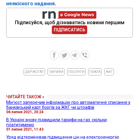
неякісного надання
.
Підписуйся, щоб дізнаватись новини першим
ПІДПИСАТИСЬ
ДЕРЖСТАТ
ТАРИФИ
ПОСЛУГИ
ПЛАТА
ЖКГ
ЧИТАЙТЕ ТАКОЖ »
Мін’юст заперечив інформацію про автоматичне списання з
банківський карт боргів за ЖКГ чи штрафів
06 липня 2021, 20:24
В Україні знову підвищили тарифи на газ: скільки
платитимемо
01 липня 2021, 11:43
Уряд відтермінував підвищення цін на електроенергію