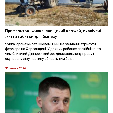
Прифронтові жнива: знищений врожай, скалічені
життя і збитки для бізнесу
Чуйка, бронежилет і шолом. Нині це звичайні атрибути
фермера на Херсонщині. У деяких районах спокійніше, та
чим ближчий Дніпро, який розділяє звільнену праву і
окуповану ліву частину області, тим біль...
31 липня 2026