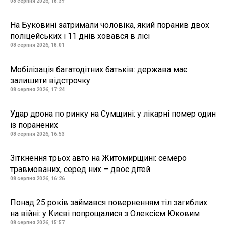
08 серпня 2026, 18:39
На Буковині затримали чоловіка, який поранив двох
поліцейських і 11 днів ховався в лісі
08 серпня 2026, 18:01
Мобілізація багатодітних батьків: держава має
залишити відстрочку
08 серпня 2026, 17:24
Удар дрона по ринку на Сумщині: у лікарні помер один
із поранених
08 серпня 2026, 16:53
Зіткнення трьох авто на Житомирщині: семеро
травмованих, серед них – двоє дітей
08 серпня 2026, 16:26
Понад 25 років займався поверненням тіл загиблих
на війні: у Києві попрощалися з Олексієм Юковим
08 серпня 2026, 15:57