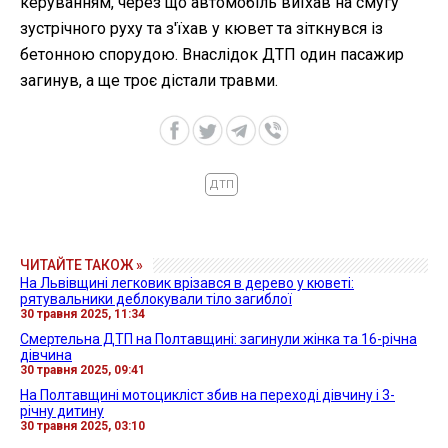
керуванням, через що автомобіль виїхав на смугу
зустрічного руху та з'їхав у кювет та зіткнувся із
бетонною спорудою. Внаслідок ДТП один пасажир
загинув, а ще троє дістали травми.
ДТП
ЧИТАЙТЕ ТАКОЖ »
На Львівщині легковик врізався в дерево у кюветі:
рятувальники деблокували тіло загиблої
30 травня 2025, 11:34
Смертельна ДТП на Полтавщині: загинули жінка та 16-річна
дівчина
30 травня 2025, 09:41
На Полтавщині мотоцикліст збив на переході дівчину і 3-
річну дитину
30 травня 2025, 03:10