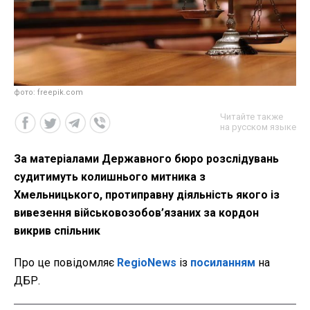
фото: freepik.com
Читайте также
на русском языке
За матеріалами Державного бюро розслідувань
судитимуть колишнього митника з
Хмельницького, протиправну діяльність якого із
вивезення військовозобов’язаних за кордон
викрив спільник
Про це повідомляє
RegioNews
із
посиланням
на
ДБР.