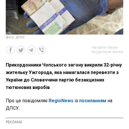
фото: ДПСУ
Читайте также
на русском языке
Прикордонники Чопського загону викрили 32-річну
жительку Ужгорода, яка намагалася перевезти з
України до Словаччини партію безакцизних
тютюнових виробів
Про це повідомляє
RegioNews
із
посиланням
на
ДПСУ.