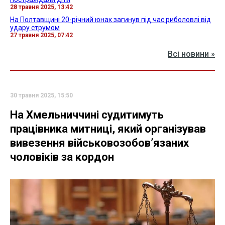
28 травня 2025, 13:42
На Полтавщині 20-річний юнак загинув під час риболовлі від
удару струмом
27 травня 2025, 07:42
Всі новини »
30 травня 2025, 15:50
На Хмельниччині судитимуть
працівника митниці, який організував
вивезення військовозобов’язаних
чоловіків за кордон