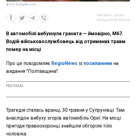
фото: freepik.com
Читайте также
на русском языке
В автомобілі вибухнула граната — ймовірно, M67.
Водій-військовослужбовець від отриманих травм
помер на місці
Про це повідомляє
RegioNews
із
посиланням
на
видання "Полтавщина".
Трагедія сталась вранці, 30 травня у Супрунівці. Там
внаслідок вибуху згорів автомобіль Opel. На місці
пригоди правоохоронці знайшли обгоріле тіло
чоловіка.