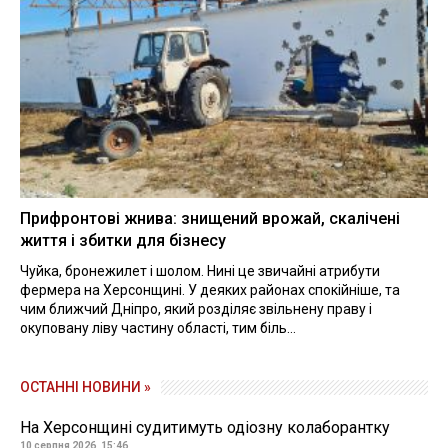
Прифронтові жнива: знищений врожай, скалічені
життя і збитки для бізнесу
Чуйка, бронежилет і шолом. Нині це звичайні атрибути
фермера на Херсонщині. У деяких районах спокійніше, та
чим ближчий Дніпро, який розділяє звільнену праву і
окуповану ліву частину області, тим біль...
ОСТАННІ НОВИНИ »
На Херсонщині судитимуть одіозну колаборантку
10 серпня 2026, 15:46