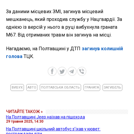
За даними місцевих ЗМІ, загинув місцевий
мешканець, який проходив службу у Нацгвардії. За
однією із версій у нього в руці вибухнула граната
М67. Від отриманих травм він загинув на місці.
Нагадаємо, на Полтавщині у ДТП
загинув колишній
голова
ТЦК.
ВИБУХ
АВТО
ПОЛТАВСЬКА ОБЛАСТЬ
ГРАНАТА
ЗАГИБЕЛЬ
ЧИТАЙТЕ ТАКОЖ »
На Полтавщині Jeep наїхав на пішохода
29 травня 2025, 14:30
На Полтавщині шкільний автобус з’їхав у кювет:
постраждали діти