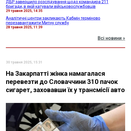
ДБР завершило розслідування щодо командира 211
бригади, в якій катували військовослужбовців
29 травня 2025, 14:35
Аналітичні центри закликають Кабмін терміново
перезавантажити Митну службу
28 травня 2025, 11:39
Всі новини »
30 травня 2025, 15:31
На Закарпатті жінка намагалася
перевезти до Словаччини 310 пачок
сигарет, заховавши їх у трансмісії авто