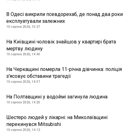
В Одесі викрили псевдорехаб, де понад два роки
експлуатували залежних
10 серпня 2026, 15:27
На Київщині чоловік знайшов у квартирі брата
мертву людину
10 серпня 2026, 14:40
На Черкащині померла 11-річна дівчинка: поліція
з'ясовує обставини трагедії
10 серпня 2026, 14:37
На Полтавщині у водоймі загинула людина
10 серпня 2026, 14:20
Шестеро людей у лікарні: на Миколаївщині
перекинувся Mitsubishi
10 серпня 2026, 14:12