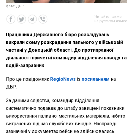
фото: ДБР
Читайте также
на русском языке
Працівники Державного бюро розслідувань
викрили схему розкрадання пального у військовій
частині у Донецькій області. До протиправної
діяльності причетні командир відділення взводу та
водій-заправник
Про це повідомляє
RegioNews
із
посиланням
на
ДБР.
За даними слідства, командир відділення
систематично подавав до штабу завищені показники
використання паливно-мастильних матеріалів, нібито
витрачених під час службових виїздів. Насправді
зазначені у документах рейси не здійснювались.