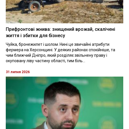
Прифронтові жнива: знищений врожай, скалічені
життя і збитки для бізнесу
Чуйка, бронежилет і шолом. Нині це звичайні атрибути
фермера на Херсонщині. У деяких районах спокійніше, та
чим ближчий Дніпро, який розділяє звільнену праву і
окуповану ліву частину області, тим біль...
31 липня 2026