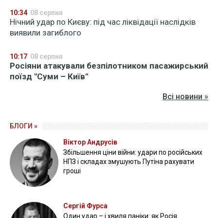
10:34
08 серпня
Нічний удар по Києву: під час ліквідації наслідків
виявили загиблого
10:17
08 серпня
Росіяни атакували безпілотником пасажирський
поїзд "Суми – Київ"
Всі новини »
БЛОГИ »
Віктор Андрусів
Збільшення ціни війни: удари по російських
НПЗ і складах змушують Путіна рахувати
гроші
Сергій Фурса
Один удар – і хвиля паніки: як Росія