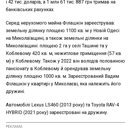
і 42 тис. доларів, а 1 млн 61 тис. 887 грн тримав на
банківських рахунках.
Серед нерухомого майна Філашкін зареєстрував:
земельну ділянку площею 1100 кв. м у Новій Одесі
на Миколаївщині, а також земельні ділянки на
Миколаївщині: площею 2 га у селі Ташине та у
Коблевому 420 кв. м, нежитлове приміщення (57 кв.
м) у Коблевому. Також у 2022 він володів половиною
пансіонату в Коблевому й орендував земельну
ділянку площею 1000 кв. м. Зареєстрований Вадим
Філашкін у квартирі у Миколаєві, яка належить його
дружині.
Автомобілі Lexus LS460 (2013 року) та Toyota RAV-4
HYBRID (2021 року) зареєстровані на дружину.