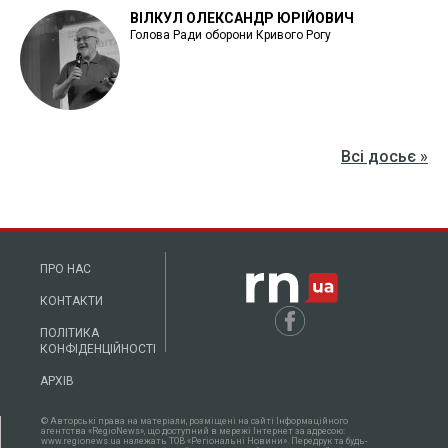
ВІЛКУЛ ОЛЕКСАНДР ЮРІЙОВИЧ
Голова Ради оборони Кривого Рогу
Всі досьє »
ПРО НАС
КОНТАКТИ
ПОЛІТИКА
КОНФІДЕНЦІЙНОСТІ
АРХІВ
© Авторські права на матеріали, розміщені на сайті Інформаційного
агентства «RegioNews», що доступний в мережі Інтернет за адресою:
www.regionews.ua належать ТОВ «Регіональні Новини». Передрук та будь-