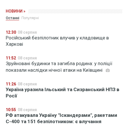
НОВИНИ »
Останні
Популярні
12:30
08 серпня
Російський безпілотник влучив у кладовище в
Харкові
11:52
08 серпня
Зруйновані будинки та загибла родина: у поліції
показали наслідки нічної атаки на Київщині
11:26
08 серпня
Україна уразила Ільський та Сизранський НПЗ в
Росії
10:55
08 серпня
РФ атакувала Україну "Іскандерами", ракетами
С-400 та 151 безпілотником: є влучання