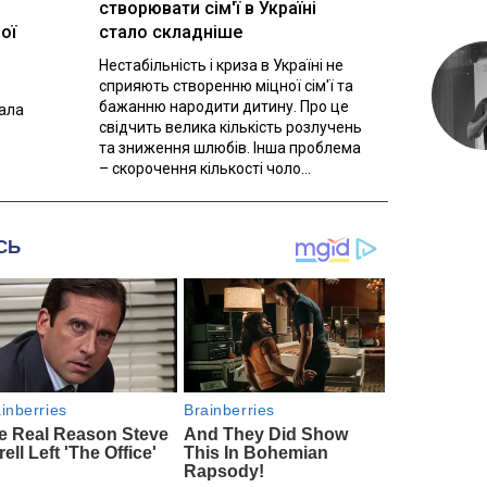
створювати сім'ї в Україні
ої
стало складніше
Нестабільність і криза в Україні не
сприяють створенню міцної сім'ї та
бажанню народити дитину. Про це
вала
свідчить велика кількість розлучень
та зниження шлюбів. Інша проблема
– скорочення кількості чоло...