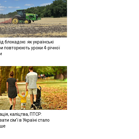
ід блокадою: як українські
и повторюють уроки 4-річної
и
ація, каліцтва, ПТСР:
ати сім'ї в Україні стало
іше