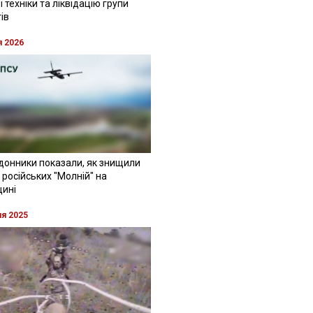
 техніки та ліквідацію групи
ів
я 2026
донники показали, як знищили
 російських "Молній" на
щині
ня 2025