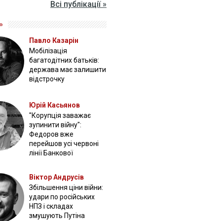
Всі публікації »
»
Павло Казарін
Мобілізація
багатодітних батьків:
держава має залишити
відстрочку
Юрій Касьянов
"Корупція заважає
зупинити війну":
Федоров вже
перейшов усі червоні
лінії Банкової
Віктор Андрусів
Збільшення ціни війни:
удари по російських
НПЗ і складах
змушують Путіна