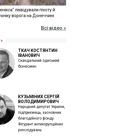
Фенікса" ліквідували піхоту й
хніку ворога на Донеччині
Всі відео »
 »
ТКАЧ КОСТЯНТИН
ІВАНОВИЧ
Скандальний одеський
бізнесмен
КУЗЬМІНИХ СЕРГІЙ
ВОЛОДИМИРОВИЧ
Народний депутат України,
підприємець, засновник
благодійного фонду.
Фігурант антикорупційних
розслідувань