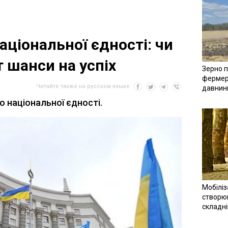
аціональної єдності: чи
 шанси на успіх
Зерно п
фермер
Читайте также на русском языке
давнин
о національної єдності.
Мобіліз
створюв
складн