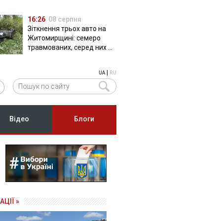
16:26
08 серпня
Зіткнення трьох авто на
Житомирщині: семеро
травмованих, серед них –
двоє дітей
|
UA
RU
Відео
Блоги
АЦІЇ »