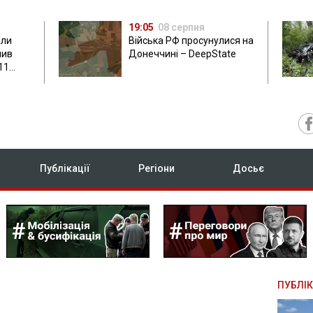
19:05
08 серпня
али
Війська РФ просунулися на
нив
Донеччині – DeepState
11
Публікації
Регіони
Досьє
ПУБЛІК