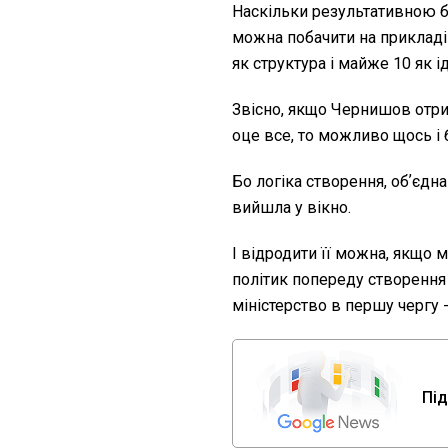
Наскільки результативною б
можна побачити на прикладі 
як структура і майже 10 як ід
Звісно, якщо Чернишов отрим
оце все, то можливо щось і 
Бо логіка створення, обʼєдна
вийшла у вікно.
І відродити її можна, якщо
політик попереду створення 
міністерство в першу чергу 
Під