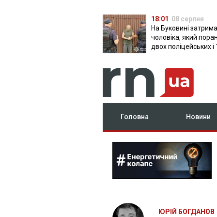
18:01
08 серпня
На Буковині затрим
чоловіка, який пора
двох поліцейських і 
днів ховався в лісі
Головна
Новини
ЮРІЙ БОГДАНОВ