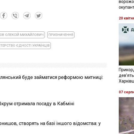
ворожої
окупант
20 квітн
ОВ ОЛЕКСІЙ МИХАЙЛОВИЧ
ПРИЗНАЧЕННЯ
СТЕРСТВО ЄДНОСТІ УКРАЇНЦІВ
Прикор
девʼять
ілянський буде займатися реформою митниці:
Харків
07 серп
крум отримала посаду в Кабміні
рнишов, створять на базі іншого відомства: у