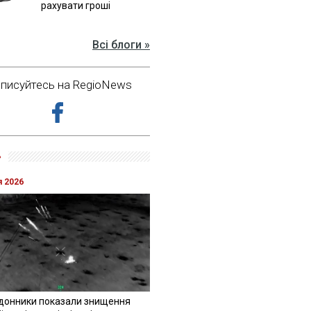
рахувати гроші
Всі блоги »
дписуйтесь на RegioNews
»
я 2026
донники показали знищення