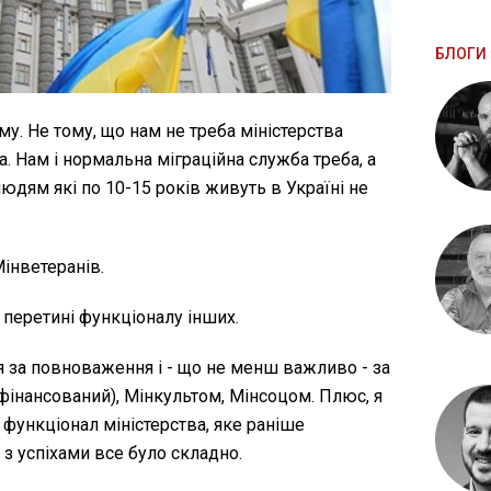
БЛОГИ 
му. Не тому, що нам не треба міністерства
ба. Нам і нормальна міграційна служба треба, а
людям які по 10-15 років живуть в Україні не
Мінветеранів.
а перетині функціоналу інших.
я за повноваження і - що не менш важливо - за
офінансований), Мінкультом, Мінсоцом. Плюс, я
 функціонал міністерства, яке раніше
з успіхами все було складно.