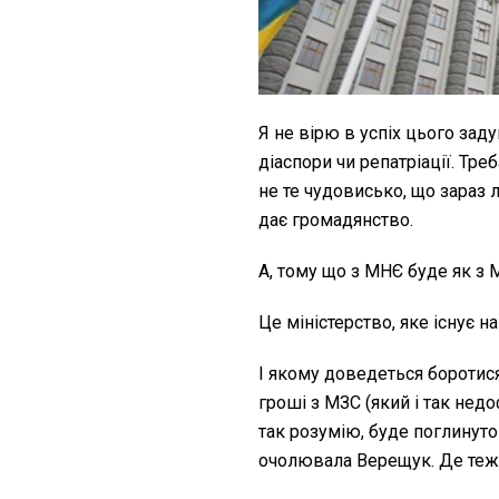
Я не вірю в успіх цього заду
діаспори чи репатріації. Тре
не те чудовисько, що зараз 
дає громадянство.
А, тому що з МНЄ буде як з 
Це міністерство, яке існує н
І якому доведеться боротис
гроші з МЗС (який і так нед
так розумію, буде поглинуто
очолювала Верещук. Де теж 