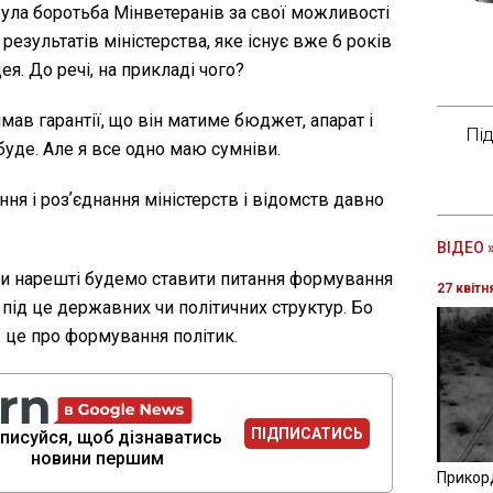
ула боротьба Мінветеранів за свої можливості
результатів міністерства, яке існує вже 6 років
ея. До речі, на прикладі чого?
ав гарантії, що він матиме бюджет, апарат і
Пі
буде. Але я все одно маю сумніви.
ння і розʼєднання міністерств і відомств давно
ВІДЕО 
 ми нарешті будемо ставити питання формування
27 квітн
під це державних чи політичних структур. Бо
- це про формування політик.
ПІДПИСАТИСЬ
писуйся, щоб дізнаватись
новини першим
Прикор