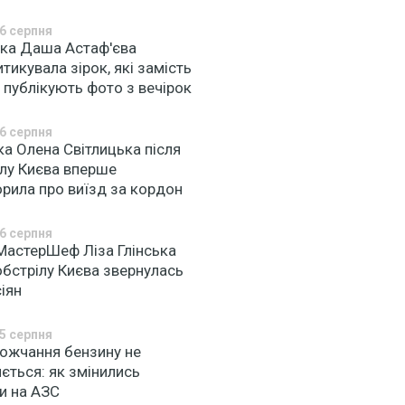
6 серпня
чка Даша Астаф'єва
тикувала зірок, які замість
 публікують фото з вечірок
6 серпня
а Олена Світлицька після
ілу Києва вперше
рила про виїзд за кордон
6 серпня
 МастерШеф Ліза Глінська
обстрілу Києва звернулась
іян
5 серпня
ожчання бензину не
ється: як змінились
и на АЗС