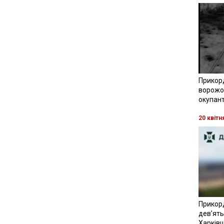
Прикор
ворожої
окупант
20 квітн
Прикор
девʼять
Харків