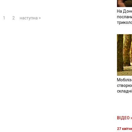
На Доне
послан
1
2
наступна >
трикол
Мобіліз
створюв
складн
ВІДЕО 
27 квітн