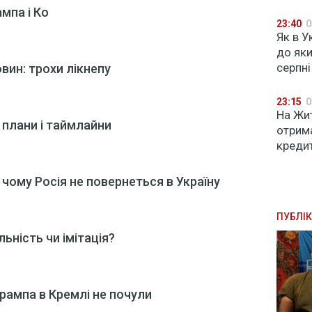
ампа і Ко
23:40
0
Як в У
до яки
серпні
вин: трохи лікнепу
23:15
0
На Жи
 плани і таймлайни
отрим
кредит
 чому Росія не повернеться в Україну
ПУБЛІК
льність чи імітація?
 Трампа в Кремлі не почули