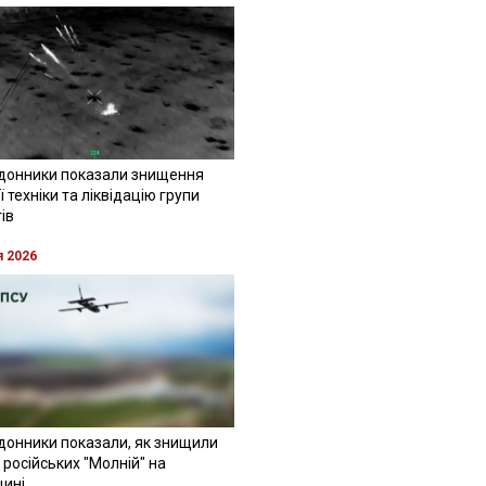
донники показали знищення
 техніки та ліквідацію групи
ів
я 2026
донники показали, як знищили
 російських "Молній" на
щині