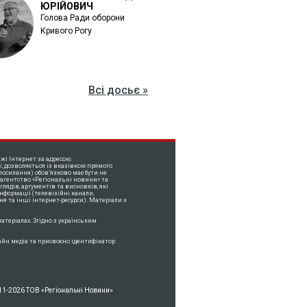
ЮРІЙОВИЧ
Голова Ради оборони
Кривого Рогу
Всі досьє »
жі Інтернет за адресою:
і, дозволяється із вказівкою прямого
посилання) обов’язково має бути не
 агентство «Регіональні новини» та
лядів, аргументів та висновків, які
нформації (телевізійні канали,
ня та інші інтернет-ресурси). Матеріали з
атеріалах. Згідно з українським
айн медіа та присвоєно ідентифікатор
11-2026 ТОВ «Регіональні Новини»