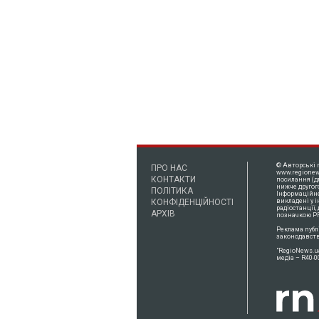
© Авторські 
ПРО НАС
www.regionew
КОНТАКТИ
посилання (д
нижче другог
ПОЛІТИКА
Інформаційне 
КОНФІДЕНЦІЙНОСТІ
викладені у 
радіостанції,
АРХІВ
позначкою PR
Реклама публ
законодавств
"RegioNews.u
медіа – R40-0