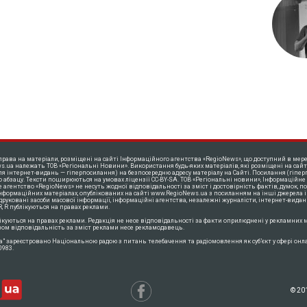
права на матеріали, розміщені на сайті Інформаційного агентства «RegioNews», що доступний в мере
s.ua належать ТОВ «Регіональні Новини». Використання будь-яких матеріалів, які розміщені на сайт
ля інтернет-видань — гіперпосилання) на безпосередню адресу матеріалу на Сайті. Посилання (гіпер
о абзацу. Тексти поширюються нa умовах ліцензії CC-BY-SA. ТОВ «Регіональні новини», Інформаційне
агентство «RegioNews» не несуть жодної відповідальності за зміст і достовірність фактів, думок, пог
інформаційних матеріалах, опублікованих на сайті www.RegioNews.ua з посиланням на інші джерела і
 друковані засоби масової інформації, інформаційні агентства, незалежні журналісти, інтернет-видан
, R публікуються на правах реклами.
ікуються на правах реклами. Редакція не несе відповідальності за факти оприлюднені у рекламних м
ом відповідальність за зміст реклами несе рекламодавець.
a" зареєстровано Національною радою з питань телебачення та радіомовлення як суб’єкт у сфері онл
0983.
© 20