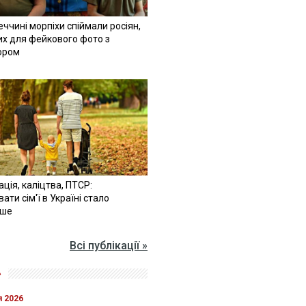
ччині морпіхи спіймали росіян,
их для фейкового фото з
ором
ація, каліцтва, ПТСР:
ати сім'ї в Україні стало
іше
Всі публікації »
»
я 2026