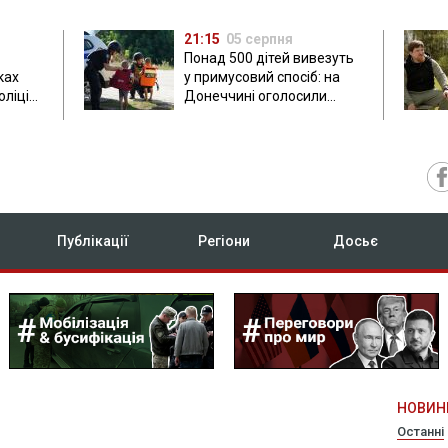
21:15
05 серпня
Понад 500 дітей вивезуть
ках
у примусовий спосіб: на
оліція
Донеччині оголосили
обов'язкову евакуацію
Публікації
Регіони
Досьє
НОВИН
Останні