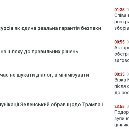
01:35
0
Співа
розкри
урсів як єдина реальна гарантія безпеки
зборів
00:55
0
Акторк
 на шляху до правильних рішень
обстр
загово
час не шукати діалог, а мінімізувати
00:35
0
Зірка
після 
до рос
унікації Зеленський обрав щодо Трампа і
23:55
0
Подор
зупиня
цінник