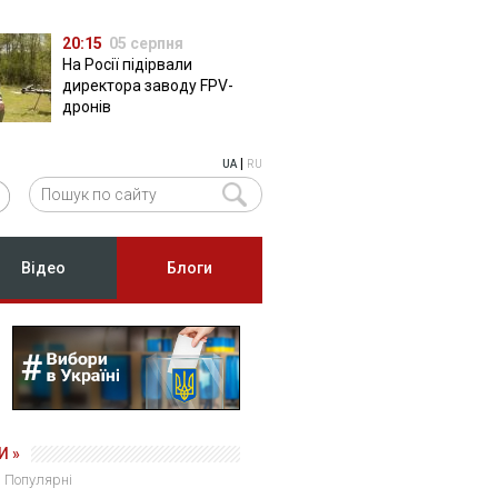
20:15
05 серпня
На Росії підірвали
директора заводу FPV-
дронів
|
UA
RU
Відео
Блоги
И »
Популярні