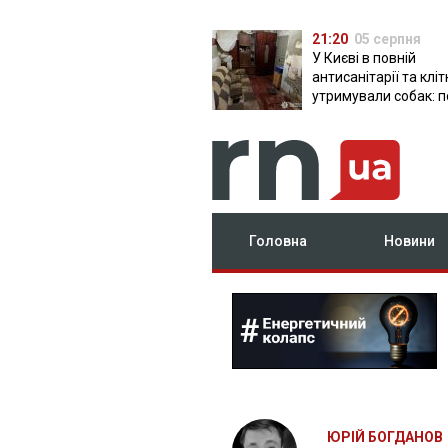
21:20
05 серпня
У Києві в повній
антисанітарії та кліт
утримували собак: п
викрила розплідник
Головна
Новини
ЮРІЙ БОГДАНОВ