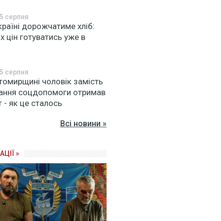
5 серпня
країні дорожчатиме хліб:
х цін готуватись уже в
5 серпня
томирщині чоловік замість
ання соцдопомоги отримав
 - як це сталось
Всі новини »
АЦІЇ »