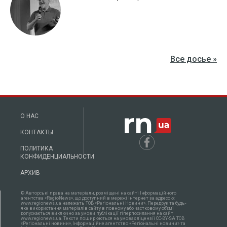
Все досье »
О НАС
КОНТАКТЫ
ПОЛИТИКА
КОНФИДЕНЦИАЛЬНОСТИ
АРХИВ
© Авторські права на матеріали, розміщені на сайті Інформаційного
агентства «RegioNews», що доступний в мережі Інтернет за адресою:
www.regionews.ua належать ТОВ «Регіональні Новини». Передрук та будь-
яке використання матеріалів сайту в повному або частковому об'ємі
допускається виключно за умови публікації гіперпосилання на сайт
www.regionews.ua. Тексти поширюються нa умовах ліцензії CC-BY-SA ТОВ
«Регіональні новини», Інформаційне агентство «Регіональні новини» та