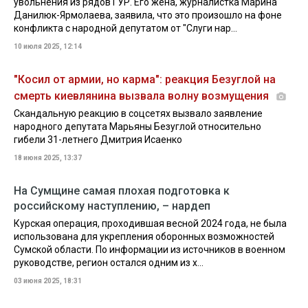
увольнения из рядов ГУР. Его жена, журналистка Марина
Данилюк-Ярмолаева, заявила, что это произошло на фоне
конфликта с народной депутатом от "Слуги нар...
10 июля 2025, 12:14
"Косил от армии, но карма": реакция Безуглой на
смерть киевлянина вызвала волну возмущения
Скандальную реакцию в соцсетях вызвало заявление
народного депутата Марьяны Безуглой относительно
гибели 31-летнего Дмитрия Исаенко
18 июня 2025, 13:37
На Сумщине самая плохая подготовка к
российскому наступлению, – нардеп
Курская операция, проходившая весной 2024 года, не была
использована для укрепления оборонных возможностей
Сумской области. По информации из источников в военном
руководстве, регион остался одним из х...
03 июня 2025, 18:31