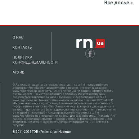
Все досье »
О НАС
КОНТАКТЫ
ПОЛИТИКА
КОНФИДЕНЦИАЛЬНОСТИ
АРХИВ
© Авторські права на матеріали, розміщені на сайті Інформаційного
агентства «RegioNews», що доступний в мережі Інтернет за адресою:
www.regionews.ua належать ТОВ «Регіональні Новини». Передрук та будь-
яке використання матеріалів сайту в повному або частковому об'ємі
допускається виключно за умови публікації гіперпосилання на сайт
www.regionews.ua. Тексти поширюються нa умовах ліцензії CC-BY-SA ТОВ
«Регіональні новини», Інформаційне агентство «Регіональні новини» та
Інформаційне агентство «RegioNews» не несуть жодної відповідальності
за зміст і достовірність фактів, думок, поглядів, аргументів та висновки, які
викладені у інформаційних матеріалах, опублікованих на сайті
www.RegioNews.ua з посиланням на інші джерела інформації (телевізійні
канали, радіостанції, друковані засоби масової інформації, інформаційні
агентства, незалежні журналісти, інтернет-видання та інші інтернет-
ресурси).
© 2011-2026 ТОВ «Регіональні Новини»