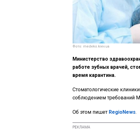
Фото: medeko.kiev.ua
Министерство здравоохран
работе зубных врачей, сто
время карантина.
Стоматологические клиники 
соблюдением требований Мин
Об этом пишет
RegioNews
.