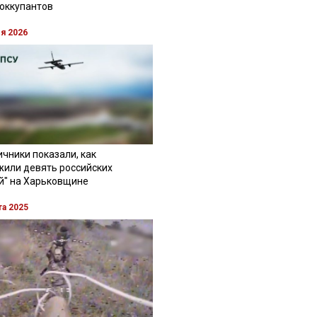
 оккупантов
ля 2026
чники показали, как
жили девять российских
й" на Харьковщине
та 2025