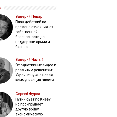
»
Валерий Пекар
План действий во
времена отчаяния: от
собственной
безопасности до
поддержки армии и
бизнеса
Валерий Чалый
От однотипных видео к
реальным решениям:
Украине нужна новая
коммуникация власти
Сергей Фурса
Путин бьет по Киеву,
но проигрывает
другую войну –
экономическую