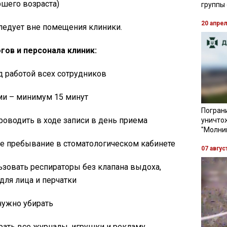
ршего возраста)
группы
20 апре
ледует вне помещения клиники.
гов и персонала клиник:
д работой всех сотрудников
ми – минимум 15 минут
Пограни
роводить в ходе записи в день приема
уничто
"Молни
е пребывание в стоматологическом кабинете
07 авгус
зовать респираторы без клапана выдоха,
для лица и перчатки
нужно убирать
ать все журналы, игрушки и рекламу.