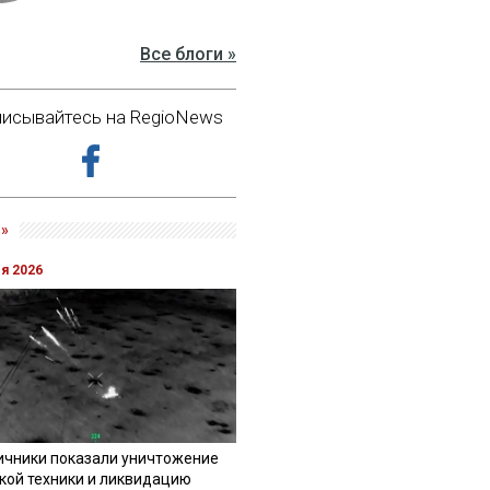
Все блоги »
исывайтесь на RegioNews
»
ля 2026
ичники показали уничтожение
кой техники и ликвидацию