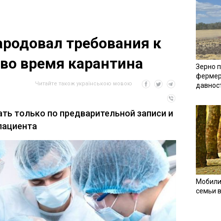
родовал требования к
во время карантина
Зерно п
фермер
Читайте також українською мовою
давнос
ть только по предварительной записи и
пациента
Мобили
семьи 