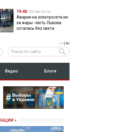
19:40
06 августа
Авария на электросети из-
за жары: часть Львова
осталась без света
|
UA
RU
Видео
Блоги
КАЦИИ »