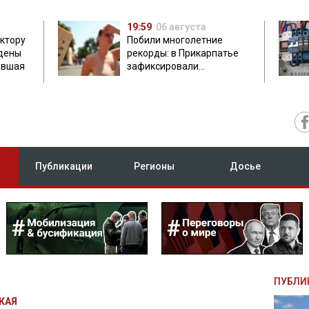
19:59
06 августа
ектору
Побили многолетние
дены
рекорды: в Прикарпатье
авшая
зафиксировали
аномальную жару до 37
градусов
Публикации
Регионы
Досье
ПУБЛИ
КАЯ