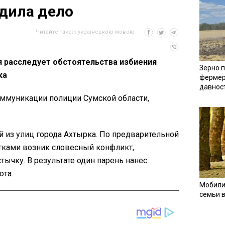
дила дело
Читайте також українською мовою
я расследует обстоятельства избиения
Зерно п
ка
фермер
давнос
ммуникации полиции Сумской области,
й из улиц города Ахтырка. По предварительной
ками возник словесный конфликт,
ычку. В результате один парень нанес
ота.
Мобили
семьи 