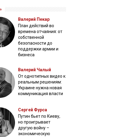
»
Валерий Пекар
План действий во
времена отчаяния: от
собственной
безопасности до
поддержки армии и
бизнеса
Валерий Чалый
От однотипных видео к
реальным решениям:
Украине нужна новая
коммуникация власти
Сергей Фурса
Путин бьет по Киеву,
но проигрывает
другую войну –
экономическую