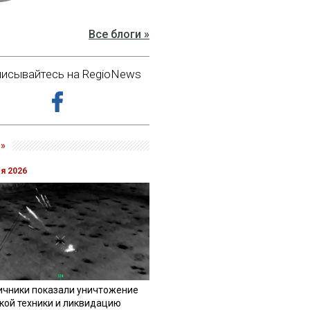
Все блоги »
исывайтесь на RegioNews
»
ля 2026
ичники показали уничтожение
кой техники и ликвидацию