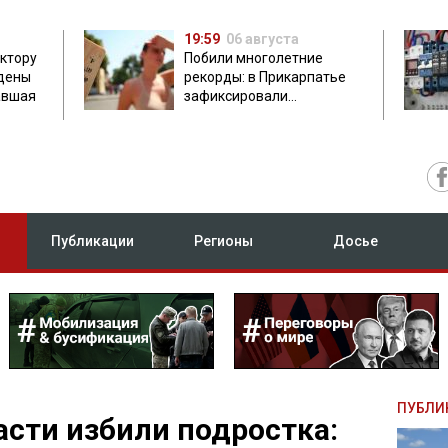
19:59
06 августа
ектору
Побили многолетние
дены
рекорды: в Прикарпатье
авшая
зафиксировали
аномальную жару до 37
градусов
Публикации
Регионы
Досье
ПУБЛИ
асти избили подростка: