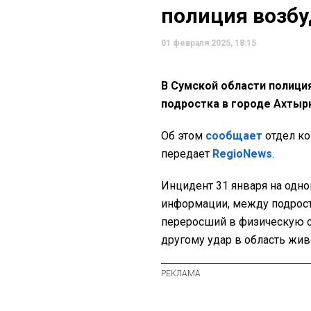
полиция возбу
01 февраля 2025, 18:15
В Сумской области полици
подростка в городе Ахтыр
Об этом
сообщает
отдел ко
передает
RegioNews
.
Инцидент 31 января на одно
информации, между подрост
переросший в физическую ст
другому удар в область жив