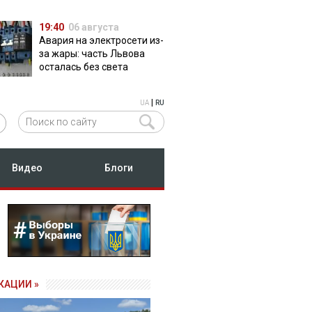
19:40
06 августа
Авария на электросети из-
за жары: часть Львова
осталась без света
|
UA
RU
Видео
Блоги
КАЦИИ »