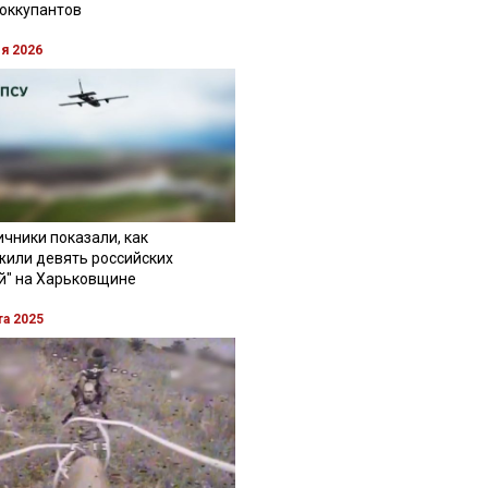
 оккупантов
ля 2026
чники показали, как
жили девять российских
й" на Харьковщине
та 2025