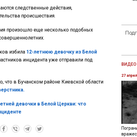
аются следственные действия,
тельства происшествия.
емя произошло еще несколько подобных
Подп
совершеннолетних.
тков избила
12-летнюю девочку из Белой
частников инцидента уже отправили под
ВИДЕО 
27 апре
о, что в Бучанском районе Киевской области
верстника.
етней девочки в Белой Церкви: что
нциденте
Погран
вражес