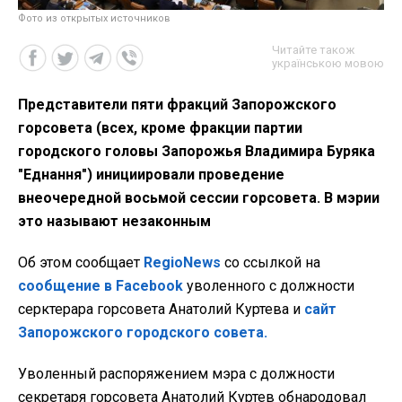
Фото из открытых источников
Читайте також
українською мовою
Представители пяти фракций Запорожского
горсовета (всех, кроме фракции партии
городского головы Запорожья Владимира Буряка
"Еднання") инициировали проведение
внеочередной восьмой сессии горсовета. В мэрии
это называют незаконным
Об этом сообщает
RegioNews
со ссылкой на
сообщение в Facebook
уволенного с должности
серктерара горсовета Анатолий Куртева и
сайт
Запорожского городского совета.
Уволенный распоряжением мэра с должности
секретаря горсовета Анатолий Куртев обнародовал