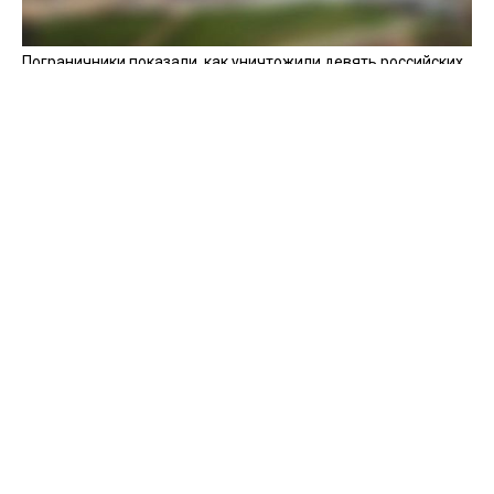
Пограничники показали, как уничтожили девять российских
"Молний" на Харьковщине
07 августа 2025
Бойцы "Феникса" ликвидировали пехоту и бронетехнику
врага в Донецкой области
Все видео »