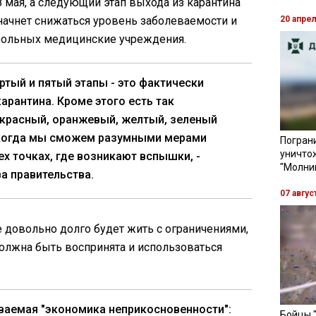
8 мая, а следующий этап выхода из карантина
 начнет снижаться уровень заболеваемости и
20 апре
больных медицинские учреждения.
ертый и пятый этапы - это фактически
арантина. Кроме этого есть так
красный, оранжевый, желтый, зеленый
о когда мы сможем разумными мерами
Пограни
уничто
ех точках, где возникают вспышки, -
"Молни
а правительства.
07 авгус
е довольно долго будет жить с ограничениями,
олжна быть воспринята и использоваться
ваемая "экономика неприкосновенности":
Бойцы 