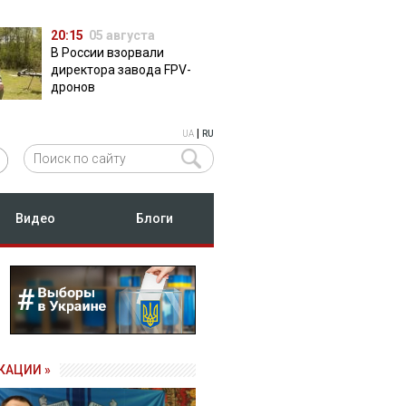
20:15
05 августа
В России взорвали
директора завода FPV-
дронов
|
UA
RU
Видео
Блоги
КАЦИИ »