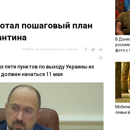
ботал пошаговый план
антина
В Доне
россия
Читайте також українською мовою
фото с
з пяти пунктов по выходу Украины из
 должен начаться 11 мая
Мобили
семьи 