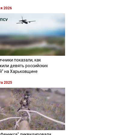
ля 2026
чники показали, как
жили девять российских
й" на Харьковщине
та 2025
"Феникса" ликвидировали