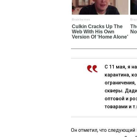
С 11 мая, я 
карантина, к
ограничения,
скверы. Дади
оптовой и р
товарами и т.
Он отметил, что следующий 