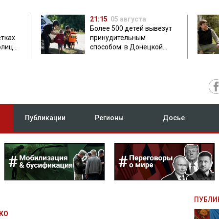
21:15
05 августа
Более 500 детей вывезут
етках
принудительным
олиция
способом: в Донецкой
ник
области объявили
обязательную эвакуацию
Публикации
Регионы
Досье
ПУБЛИ
КО