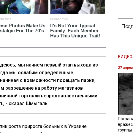
Подп
ВИДЕО 
надеюсь, мы начнем первый этап выхода из
27 апре
огда мы ослабим определенные
 начиная с возможности посещать парки,
м разрешение на работу магазинов
озничной торговли непродовольственными
п., - сказал Шмыгаль.
Погран
вражес
пик роста прироста больных в Украине
группы