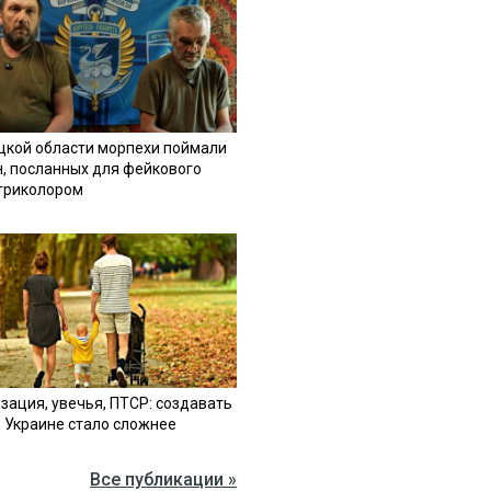
цкой области морпехи поймали
н, посланных для фейкового
 триколором
зация, увечья, ПТСР: создавать
в Украине стало сложнее
Все публикации »