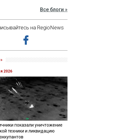
Все блоги »
исывайтесь на RegioNews
»
ля 2026
ичники показали уничтожение
кой техники и ликвидацию
 оккупантов