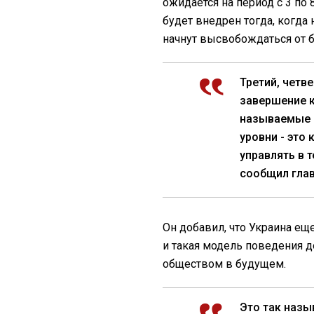
ожидается на период с 3 по 
будет внедрен тогда, когда
начнут высвобождаться от 
Третий, четв
завершение к
называемые 
уровни - эт
управлять в т
сообщил глав
Он добавил, что Украина ещ
и такая модель поведения д
обществом в будущем.
Это так назы