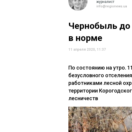
журналист
info@regionews.ua
Чернобыль до 
в норме
11 апреля 2020, 11:37
По состоянию на утро. 1
безусловного отселения
работниками лесной ох
территории Корогодског
лесничеств