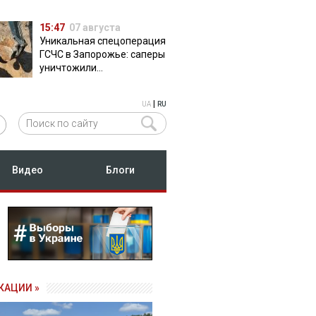
15:47
07 августа
Уникальная спецоперация
ГСЧС в Запорожье: саперы
уничтожили
полуторатонную
российскую авиабомбу
|
UA
RU
ФАБ-500
Видео
Блоги
КАЦИИ »