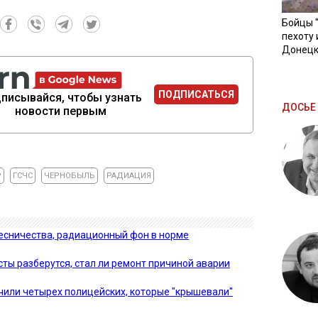
Бойцы 
пехоту 
Донецк
ПОДПИСАТЬСЯ
писывайся, чтобы узнать
ДОСЬЕ 
новости первым
Р
ГСЧС
ЧЕРНОБЫЛЬ
РАДИАЦИЯ
лесничества, радиационный фон в норме
ты разберутся, стал ли ремонт причиной аварии
чили четырех полицейских, которые "крышевали"