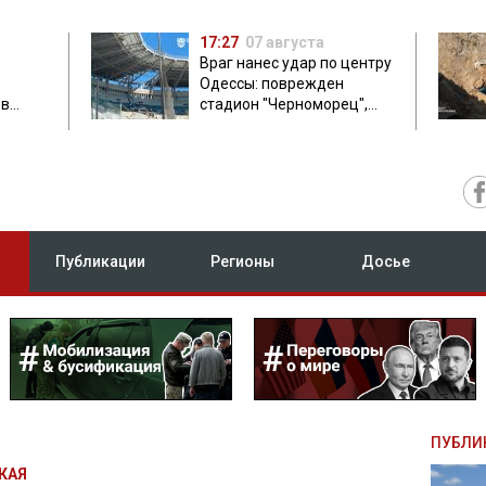
17:27
07 августа
Враг нанес удар по центру
Одессы: поврежден
ов
стадион "Черноморец",
 в чем
есть пострадавшая
Публикации
Регионы
Досье
ПУБЛИ
КАЯ