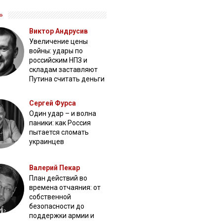
»
Виктор Андрусив
Увеличение цены
войны: удары по
российским НПЗ и
складам заставляют
Путина считать деньги
Сергей Фурса
Один удар – и волна
паники: как Россия
пытается сломать
украинцев
Валерий Пекар
План действий во
времена отчаяния: от
собственной
безопасности до
поддержки армии и