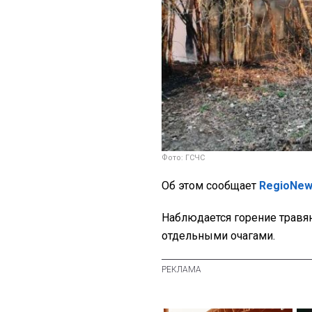
Фото: ГСЧС
Об этом сообщает
RegioNe
Наблюдается горение травян
отдельными очагами.