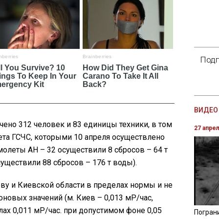
Подп
ВИДЕО 
ено 312 человек и 83 единицы техники, в том
27 апре
лета ГСЧС, которыми 10 апреля осуществлено
молеты АН – 32 осуществили 8 сбросов – 64 т
уществили 88 сбросов – 176 т воды).
ву и Киевской области в пределах нормы и не
овых значений (м. Киев – 0,013 мР/час,
лах 0,011 мР/час. при допустимом фоне 0,05
Погран