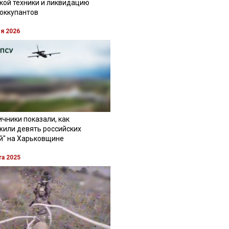
кой техники и ликвидацию
 оккупантов
ля 2026
чники показали, как
жили девять российских
й" на Харьковщине
та 2025