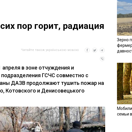
сих пор горит, радиация
Зерно п
фермер
Читайте також українською мовою
давнос
1 апреля в зоне отчуждения и
 подразделения ГСЧС совместно с
раны ДАЗВ продолжают тушить пожар на
о, Котовского и Денисовецького
Мобили
семьи 