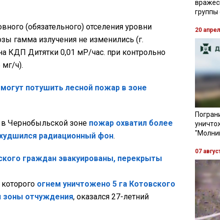
вражес
группы
овного (обязательного) отселения уровни
20 апре
зы гамма излучения не изменились (г.
 на КДП Дитятки 0,01 мР/час. при контрольно
мг/ч).
 могут потушить лесной пожар в зоне
Пограни
то в Чернобыльской зоне
пожар охватил более
уничто
"Молни
худшился радиационный фон
.
07 авгус
сского граждан эвакуированы, перекрыты
 которого
огнем уничтожено 5 га Котовского
и зоны отчуждения
, оказался 27-летний