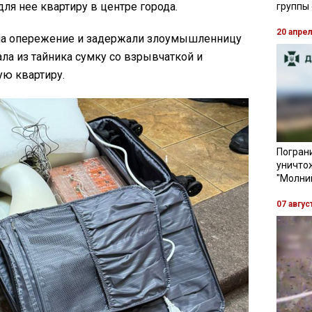
ля нее квартиру в центре города.
группы
20 апре
 на опережение и задержали злоумышленницу
рала из тайника сумку со взрывчаткой и
ую квартиру.
Пограни
уничто
"Молни
07 авгус