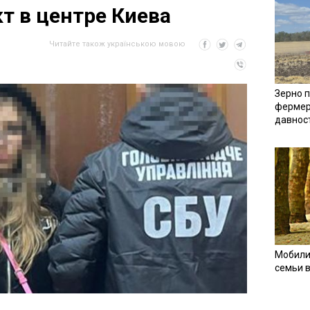
кт в центре Киева
Читайте також українською мовою
Зерно п
фермер
давнос
Мобили
семьи 