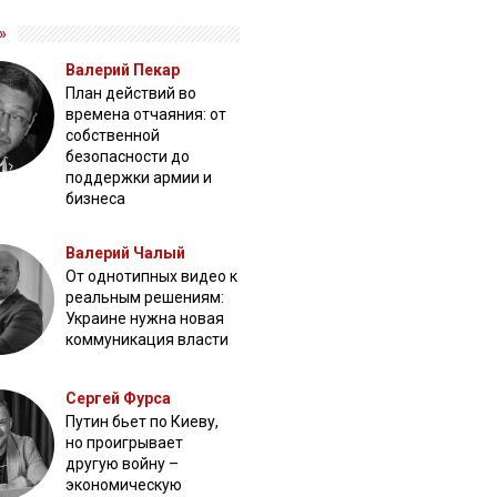
»
Валерий Пекар
План действий во
времена отчаяния: от
собственной
безопасности до
поддержки армии и
бизнеса
Валерий Чалый
От однотипных видео к
реальным решениям:
Украине нужна новая
коммуникация власти
Сергей Фурса
Путин бьет по Киеву,
но проигрывает
другую войну –
экономическую