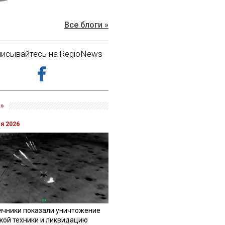
Все блоги »
исывайтесь на RegioNews
»
ля 2026
ичники показали уничтожение
кой техники и ликвидацию