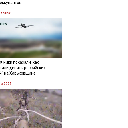
 оккупантов
ля 2026
чники показали, как
жили девять российских
й" на Харьковщине
та 2025