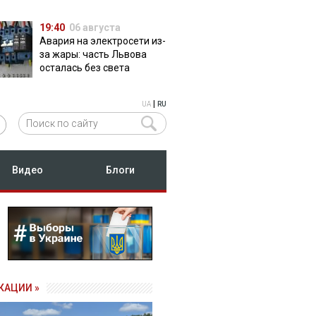
19:40
06 августа
Авария на электросети из-
за жары: часть Львова
осталась без света
|
UA
RU
Видео
Блоги
КАЦИИ »