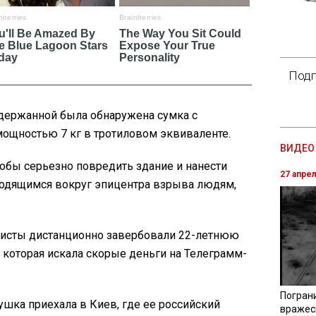
Подп
адержанной была обнаружена сумка с
ощностью 7 кг в тротиловом эквиваленте.
ВИДЕО 
чтобы серьезно повредить здание и нанести
27 апре
одящимся вокруг эпицентра взрыва людям,
шисты дистанционно завербовали 22-летнюю
 которая искала скорые деньги на Телеграмм-
Погран
шка приехала в Киев, где ее российский
вражес