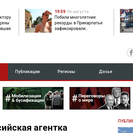
19:59
06 августа
ектору
Побили многолетние
дены
рекорды: в Прикарпатье
авшая
зафиксировали
аномальную жару до 37
градусов
Публикации
Регионы
Досье
ПУБЛИ
сийская агентка