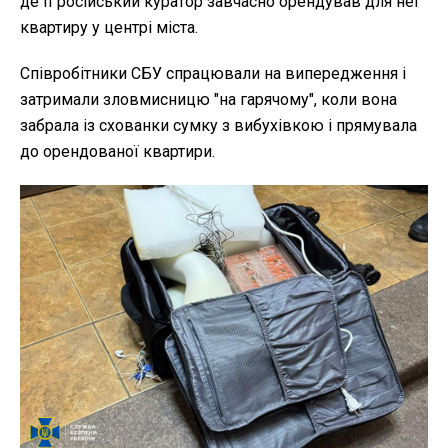
де її російський куратор завчасно орендував для неї
квартиру у центрі міста.
Співробітники СБУ спрацювали на випередження і
затримали зловмисницю "на гарячому", коли вона
забрала із схованки сумку з вибухівкою і прямувала
до орендованої квартири.