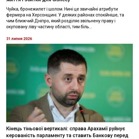
Чуйка, бронежилет і шолом. Нині це звичайні атрибути
фермера на Херсонщині. У деяких районах спокійніше, та
чим ближчий Дніпро, який розділяє звільнену праву і
окуповану ліву частину області, тим біль...
31 липня 2026
Кінець тіньової вертикалі: справа Арахамії руйнує
керованість парламенту та ставить Банкову перед