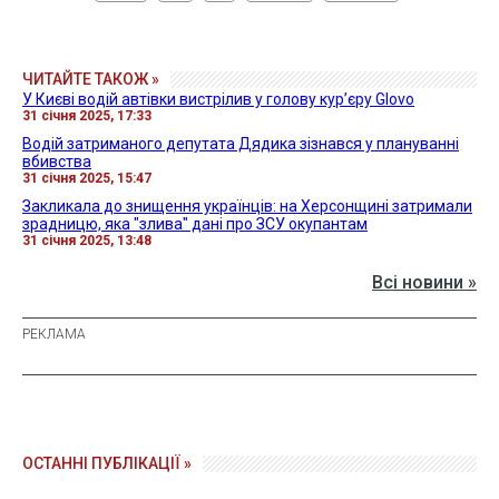
ЧИТАЙТЕ ТАКОЖ »
У Києві водій автівки вистрілив у голову кур’єру Glovo
31 січня 2025, 17:33
Водій затриманого депутата Дядика зізнався у плануванні
вбивства
31 січня 2025, 15:47
Закликала до знищення українців: на Херсонщині затримали
зрадницю, яка "злива" дані про ЗСУ окупантам
31 січня 2025, 13:48
Всі новини »
ОСТАННІ ПУБЛІКАЦІЇ »