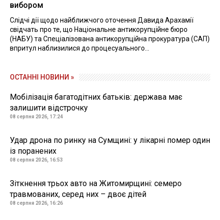
вибором
Слідчі дії щодо найближчого оточення Давида Арахамії
свідчать про те, що Національне антикорупційне бюро
(НАБУ) та Спеціалізована антикорупційна прокуратура (САП)
впритул наблизилися до процесуального...
ОСТАННІ НОВИНИ »
Мобілізація багатодітних батьків: держава має
залишити відстрочку
08 серпня 2026, 17:24
Удар дрона по ринку на Сумщині: у лікарні помер один
із поранених
08 серпня 2026, 16:53
Зіткнення трьох авто на Житомирщині: семеро
травмованих, серед них – двоє дітей
08 серпня 2026, 16:26