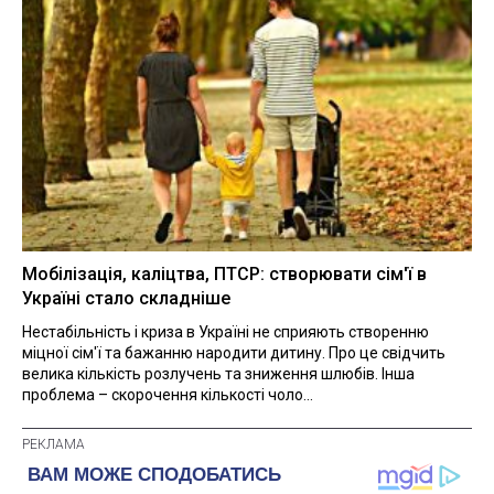
Мобілізація, каліцтва, ПТСР: створювати сім'ї в
Україні стало складніше
Нестабільність і криза в Україні не сприяють створенню
міцної сім'ї та бажанню народити дитину. Про це свідчить
велика кількість розлучень та зниження шлюбів. Інша
проблема – скорочення кількості чоло...