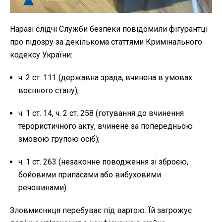
Наразі слідчі Служби безпеки повідомили фігурантці
про підозру за декількома статтями Кримінального
кодексу України:
ч. 2 ст. 111 (державна зрада, вчинена в умовах
воєнного стану);
ч. 1 ст. 14, ч. 2 ст. 258 (готування до вчинення
терористичного акту, вчинене за попередньою
змовою групою осіб);
ч. 1 ст. 263 (незаконне поводження зі зброєю,
бойовими припасами або вибуховими
речовинами).
Зловмисниця перебуває під вартою. Їй загрожує