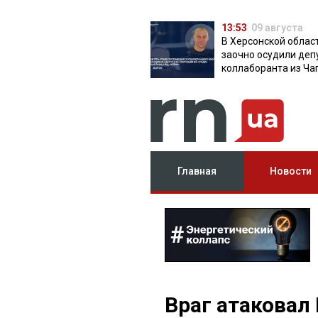
13:53
09 августа
В Херсонской облас
заочно осудили деп
коллаборанта из Ча
от КПРФ
Главная
Новости
Враг атаковал