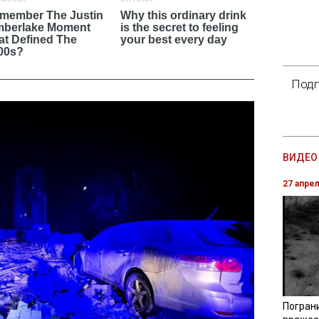
Подп
ВИДЕО 
27 апре
Погран