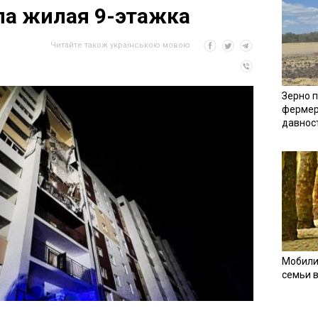
ла жилая 9-этажка
Читайте також українською мовою
Зерно п
фермер
давнос
Мобили
семьи 