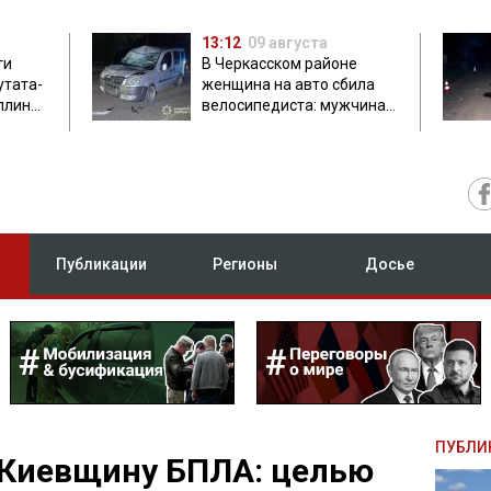
13:12
09 августа
ти
В Черкасском районе
утата-
женщина на авто сбила
плинки
велосипедиста: мужчина
погиб на месте
Публикации
Регионы
Досье
ПУБЛИ
 Киевщину БПЛА: целью