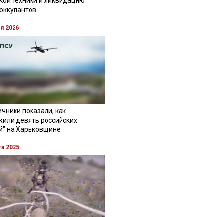
кой техники и ликвидацию
 оккупантов
ля 2026
чники показали, как
жили девять российских
й" на Харьковщине
та 2025