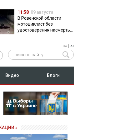
11:58
09 августа
В Ровенской области
мотоциклист без
удостоверения насмерть
сбил пешехода
|
UA
RU
Видео
Блоги
КАЦИИ »