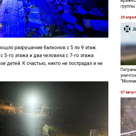
вражес
группы
20 апре
зошло разрушение балконов с 5 по 9 этаж.
 5-го этажа и два человека с 7-го этажа.
е детей. К счастью, никто не пострадал и не
Пограни
уничто
"Молни
07 авгус