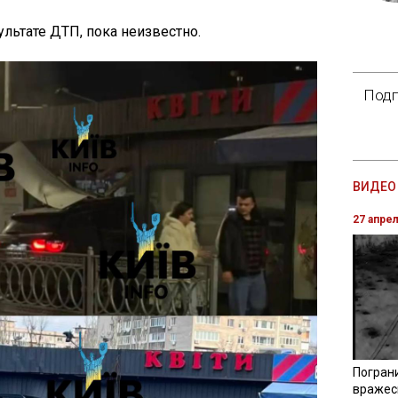
ультате ДТП, пока неизвестно.
Подп
ВИДЕО 
27 апре
Погран
вражес