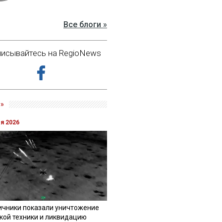
Все блоги »
исывайтесь на RegioNews
»
ля 2026
ичники показали уничтожение
кой техники и ликвидацию