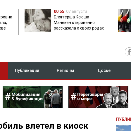
00:55
07 августа
тровна
Блоггерша Ксюша
ала,
Манекен откровенно
еве
рассказала о своих родах
Публикации
Регионы
Досье
ПУБЛИ
обиль влетел в киоск