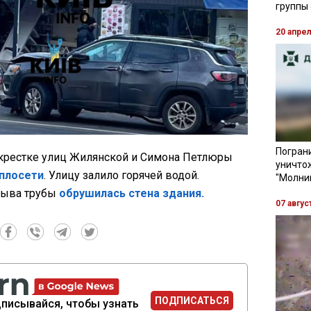
группы
20 апре
Пограни
екрестке улиц Жилянской и Симона Петлюры
уничто
плосети
. Улицу залило горячей водой.
"Молни
рыва трубы
обрушилась стена здания.
07 авгус
ПОДПИСАТЬСЯ
писывайся, чтобы узнать