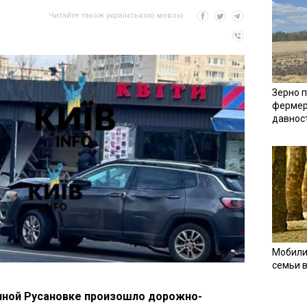
Читайте також українською мовою
Зерно п
фермер
давнос
Мобили
семьи 
личной Русановке произошло дорожно-