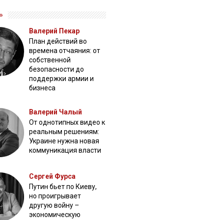
»
Валерий Пекар
План действий во
времена отчаяния: от
собственной
безопасности до
поддержки армии и
бизнеса
Валерий Чалый
От однотипных видео к
реальным решениям:
Украине нужна новая
коммуникация власти
Сергей Фурса
Путин бьет по Киеву,
но проигрывает
другую войну –
экономическую