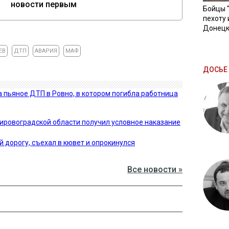
новости первым
Бойцы 
пехоту 
Донецк
ЕВ
ДТП
АВАРИЯ
МАФ
ДОСЬЕ 
а пьяное ДТП в Ровно, в котором погибла работница
ировоградской области получил условное наказание
 дорогу, съехал в кювет и опрокинулся
Все новости »