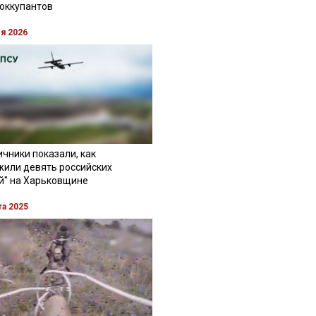
 оккупантов
ля 2026
чники показали, как
жили девять российских
й" на Харьковщине
та 2025