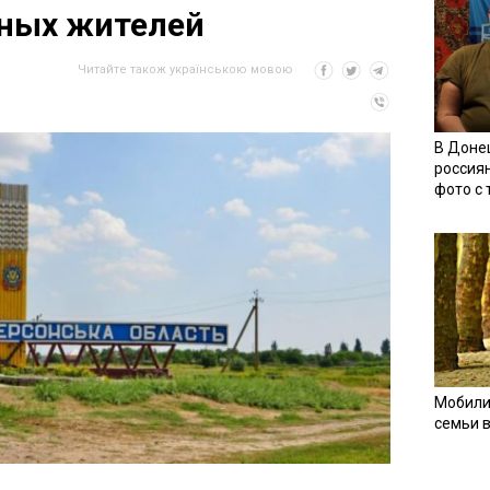
рных жителей
Читайте також українською мовою
В Доне
россия
фото с
Мобили
семьи 