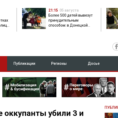
21:15
05 августа
Более 500 детей вывезут
етках
принудительным
олиция
способом: в Донецкой
ник
области объявили
обязательную эвакуацию
Публикации
Регионы
Досье
ПУБЛИ
 оккупанты убили 3 и