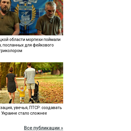
цкой области морпехи поймали
н, посланных для фейкового
 триколором
зация, увечья, ПТСР: создавать
в Украине стало сложнее
Все публикации »