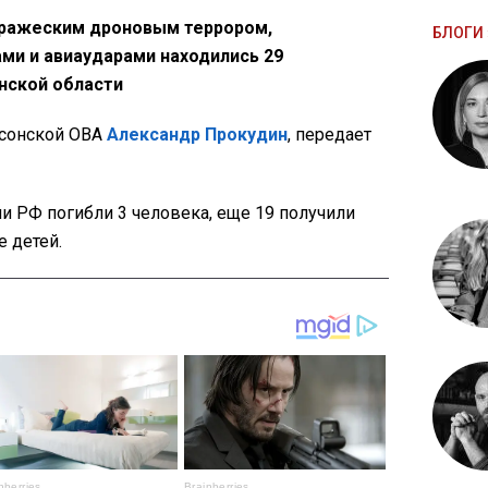
вражеским дроновым террором,
БЛОГИ 
ми и авиаударами находились 29
нской области
рсонской ОВА
Александр Прокудин
, передает
ии РФ погибли 3 человека, еще 19 получили
е детей.