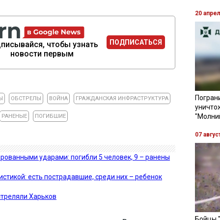
20 апре
ПОДПИСАТЬСЯ
писывайся, чтобы узнать
новости первым
Пограни
Ы
ОБСТРЕЛЫ
ВОЙНА
ГРАЖДАНСКАЯ ИНФРАСТРУКТУРА
уничто
"Молни
РАНЕНЫЕ
ПОГИБШИЕ
07 авгус
рованными ударами: погибли 5 человек, 9 – ранены
стикой: есть пострадавшие, среди них – ребенок
стреляли Харьков
Бойцы 