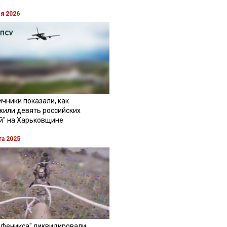
ля 2026
чники показали, как
жили девять российских
й" на Харьковщине
та 2025
"Феникса" ликвидировали