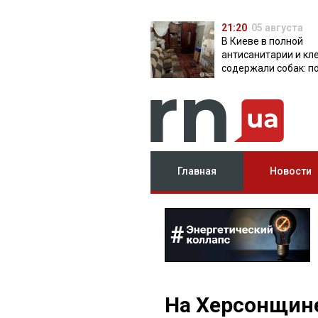
21:20
05 августа
В Киеве в полной
антисанитарии и кл
содержали собак: п
разоблачила питом
Главная
Новости
На Херсонщине