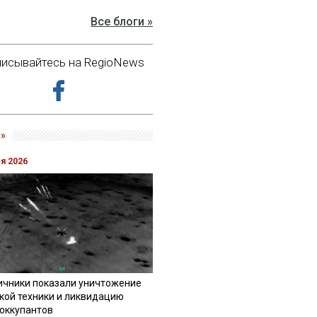
Все блоги »
исывайтесь на RegioNews
»
ля 2026
ичники показали уничтожение
кой техники и ликвидацию
 оккупантов