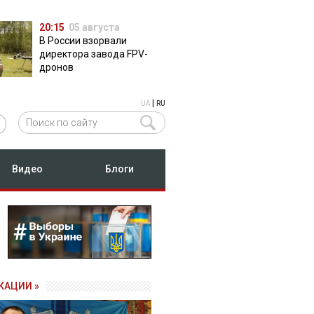
20:15
05 августа
В России взорвали
директора завода FPV-
дронов
|
UA
RU
Видео
Блоги
КАЦИИ »