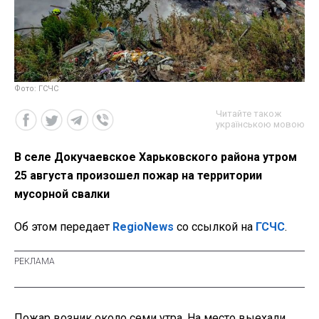
Фото: ГСЧС
Читайте також
українською мовою
В селе Докучаевское Харьковского района утром
25 августа произошел пожар на территории
мусорной свалки
Об этом передает
RegioNews
со ссылкой на
ГСЧС
.
Пожар возник около семи утра. На место выехали