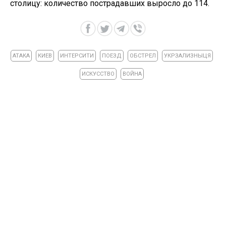
столицу: количество пострадавших выросло до 114.
АТАКА
КИЕВ
ИНТЕРСИТИ
ПОЕЗД
ОБСТРЕЛ
УКРЗАЛИЗНЫЦЯ
ИСКУССТВО
ВОЙНА
ЧИТАЙТЕ ТАКОЖ »
Войска РФ ударили из артиллерии по Херсону: есть
пострадавший
17 июня 2025, 17:57
Полицейские Черкасской области попрощались с погибшим
коллегой Андреем Шевченко
17 июня 2025, 17:35
Число жертв возросло: 10 погибших в Киеве, 2 - в Одессе
17 июня 2025, 17:45
Все новости »