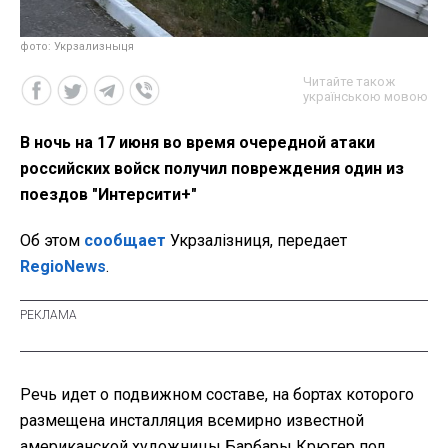
фото: Укрзализныця
Читайте також
українською мовою
В ночь на 17 июня во время очередной атаки
российских войск получил повреждения один из
поездов "Интерсити+"
Об этом
сообщает
Укрзалізниця, передает
RegioNews
.
Речь идет о подвижном составе, на бортах которого
размещена инсталляция всемирно известной
американской художницы Барбары Крюгер под